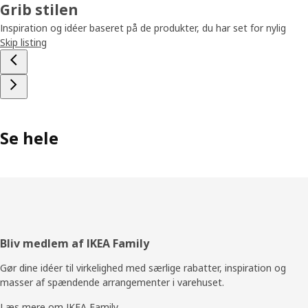
Grib stilen
Inspiration og idéer baseret på de produkter, du har set for nylig
Skip listing
Se hele
Footer
Bliv medlem af IKEA Family
Gør dine idéer til virkelighed med særlige rabatter, inspiration og
masser af spændende arrangementer i varehuset.
Læs mere om IKEA Family