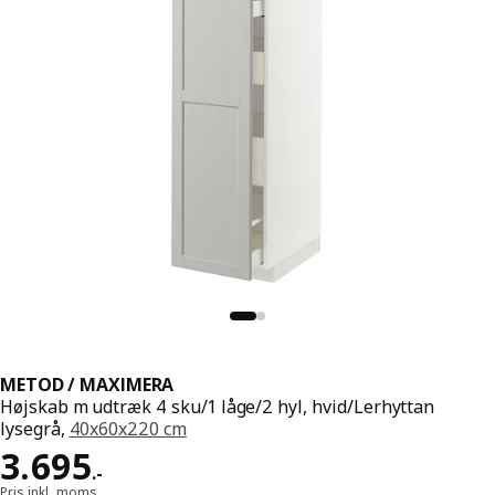
METOD / MAXIMERA
Højskab m udtræk 4 sku/1 låge/2 hyl, hvid/Lerhyttan
lysegrå,
40x60x220 cm
Pris 3695.-
3.695
.
-
Pris inkl. moms