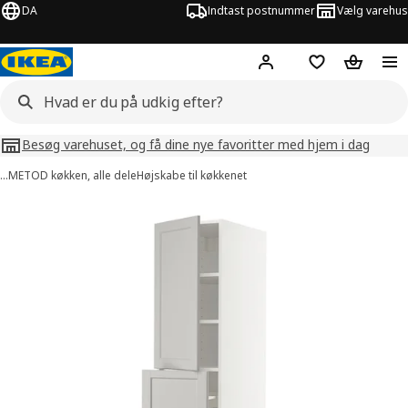
DA
Indtast postnummer
Vælg varehus
Hej!
Log ind her
Huskeliste
Kurv
Besøg varehuset, og få dine nye favoritter med hjem i dag
…
METOD køkken, alle dele
Højskabe til køkkenet
billeder af METOD / MAXIMERA
lleder over