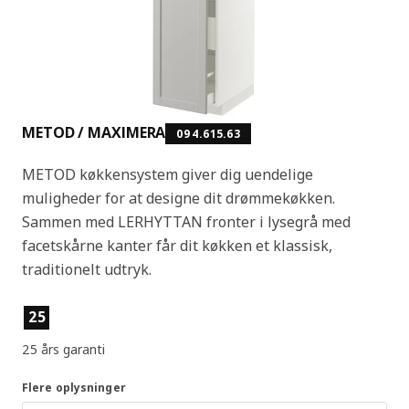
METOD / MAXIMERA
094.615.63
METOD køkkensystem giver dig uendelige
muligheder for at designe dit drømmekøkken.
Sammen med LERHYTTAN fronter i lysegrå med
facetskårne kanter får dit køkken et klassisk,
traditionelt udtryk.
Produktfunktioner
25
25 års garanti
Flere oplysninger