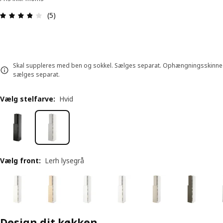
Anmeldelse: 3.8 Ud af 5 Stjerner. Anmeldelser i al
(5)
Skal suppleres med ben og sokkel. Sælges separat. Ophængningsskinne
sælges separat.
Vælg stelfarve
:
Hvid
Vælg front
:
Lerh lysegrå
Design dit køkken