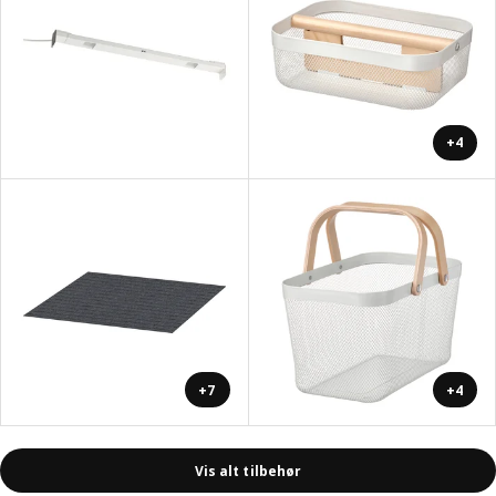
+4
+7
+4
Vis alt tilbehør