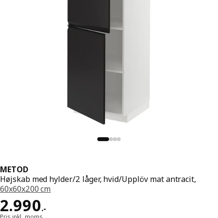
METOD
Højskab med hylder/2 låger, hvid/Upplöv mat antracit,
60x60x200 cm
Pris 2990.-
2.990
.
-
Pris inkl. moms