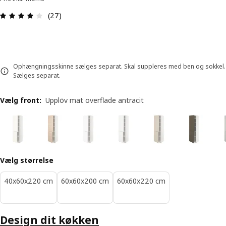
Anmeldelse: 3.9 Ud af 5 Stjerner. Anmeldelser i al
(27)
Ophængningsskinne sælges separat. Skal suppleres med ben og sokkel.
Sælges separat.
Vælg front
:
Upplöv mat overflade antracit
Vælg størrelse
40x60x220 cm
60x60x200 cm
60x60x220 cm
Design dit køkken