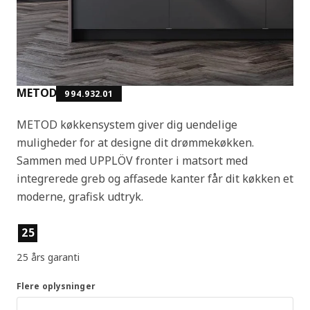
METOD
994.932.01
METOD køkkensystem giver dig uendelige
muligheder for at designe dit drømmekøkken.
Sammen med UPPLÖV fronter i matsort med
integrerede greb og affasede kanter får dit køkken et
moderne, grafisk udtryk.
Produktfunktioner
25
25 års garanti
Flere oplysninger