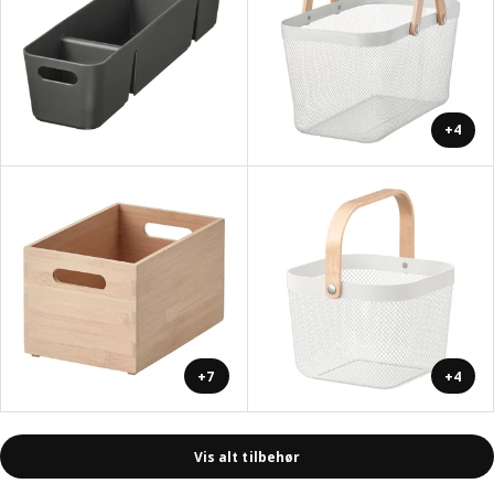
+4
+7
+4
Vis alt tilbehør