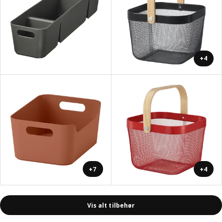
+4
+7
+4
Vis alt tilbehør