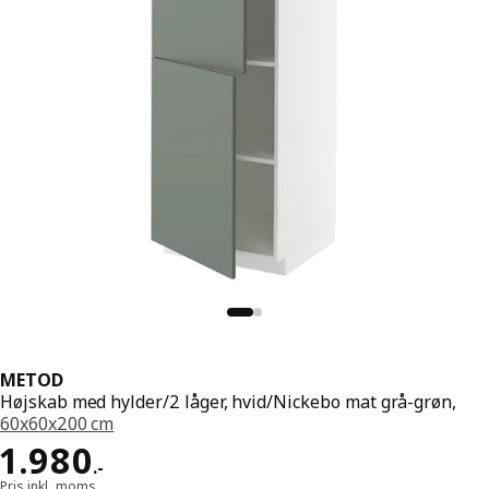
METOD
Højskab med hylder/2 låger, hvid/Nickebo mat grå-grøn,
60x60x200 cm
Pris 1980.-
1.980
.
-
Pris inkl. moms