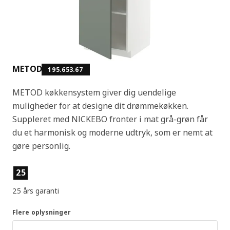
METOD
195.653.67
METOD køkkensystem giver dig uendelige
muligheder for at designe dit drømmekøkken.
Suppleret med NICKEBO fronter i mat grå-grøn får
du et harmonisk og moderne udtryk, som er nemt at
gøre personlig.
Produktfunktioner
25
25 års garanti
Flere oplysninger