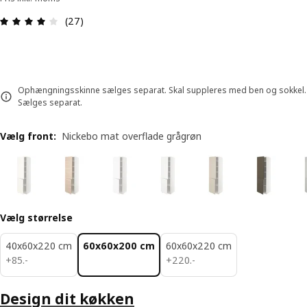
Anmeldelse: 3.9 Ud af 5 Stjerner. Anmeldelser i al
(27)
Ophængningsskinne sælges separat. Skal suppleres med ben og sokkel.
Sælges separat.
Vælg front
:
Nickebo mat overflade grågrøn
Vælg størrelse
40x60x220 cm
60x60x200 cm
60x60x220 cm
85.-
220.-
+
85
.
-
+
220
.
-
Design dit køkken