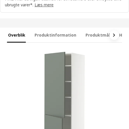
ubrugte varer*.
Læs mere
Overblik
Produktinformation
Produktmål
Hvad