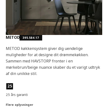
METOD
395.584.17
METOD køkkensystem giver dig uendelige
muligheder for at designe dit drømmekøkken.
Sammen med HAVSTORP fronter i en
mørkebrun/beige nuance skaber du et varigt udtryk
af din unikke stil.
Produktfunktioner
25
25 års garanti
Flere oplysninger