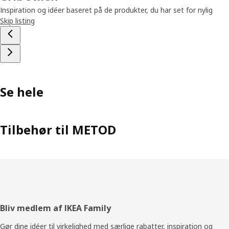
Inspiration og idéer baseret på de produkter, du har set for nylig
Skip listing
Se hele
Tilbehør til METOD
Footer
Bliv medlem af IKEA Family
Gør dine idéer til virkelighed med særlige rabatter, inspiration og