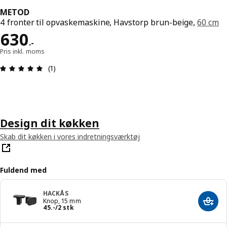
METOD
4 fronter til opvaskemaskine, Havstorp brun-beige,
60 cm
Pris 630.-
630
.
-
Pris inkl. moms
Anmeldelse: 5 Ud af 5 Stjerner. Anmeldelser i alt:
(1)
Design dit køkken
Skab dit køkken i vores indretningsværktøj
Fuldend med
HACKÅS
Knop, 15 mm
Læg i
Pris 45.-/2 stk
45
.
-
/2 stk