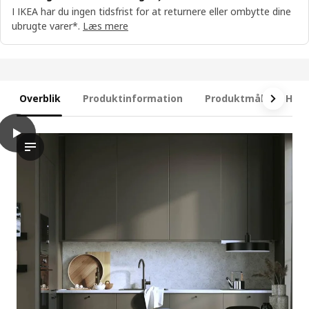
I IKEA har du ingen tidsfrist for at returnere eller ombytte dine
ubrugte varer*.
Læs mere
Overblik
Produktinformation
Produktmål
Hvad
play
METOD 4 fronter til opvaskemaskine, Havstorp brun-beige, 60 
Videoen fanger en scene i et køkken, hvor den funktion, der 