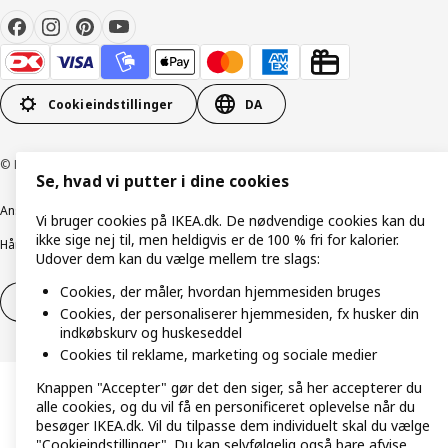
Cookieindstillinger
DA
© Inter IKEA Systems B.V. 1999-2026
Se, hvad vi putter i dine cookies
Ansvarlig rapportering
Cookiepolitik
Digital tilgængelighed
Vi bruger cookies på IKEA.dk. De nødvendige cookies kan du
ikke sige nej til, men heldigvis er de 100 % fri for kalorier.
Håndtering af persondata
Salgs- og leveringsbetingelser
Udover dem kan du vælge mellem tre slags:
Cookies, der måler, hvordan hjemmesiden bruges
Fortryd dit køb
Fortryd dit køb af service
Cookies, der personaliserer hjemmesiden, fx husker din
indkøbskurv og huskeseddel
Cookies til reklame, marketing og sociale medier
Knappen "Accepter" gør det den siger, så her accepterer du
alle cookies, og du vil få en personificeret oplevelse når du
besøger IKEA.dk. Vil du tilpasse dem individuelt skal du vælge
"Cookieindstillinger". Du kan selvfølgelig også bare afvise