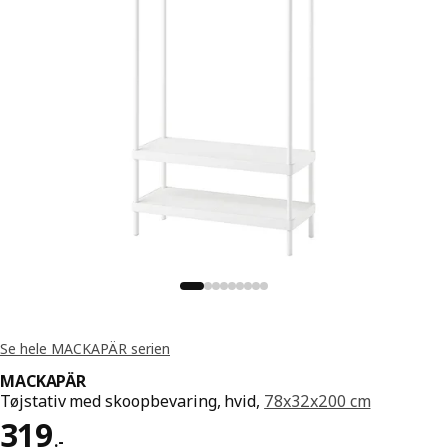
Se hele MACKAPÄR serien
MACKAPÄR
Tøjstativ med skoopbevaring, hvid,
78x32x200 cm
Pris 319.-
319
.
-