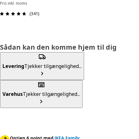
Pris inkl. moms
Anmeldelse: 4.7 Ud af 5 Stjerner. Anmeldelser i a
(341)
Sådan kan den komme hjem til dig
Levering
Tjekker tilgængelighed...
Varehus
Tjekker tilgængelighed...
Optjen 6 point med
IKEA Family