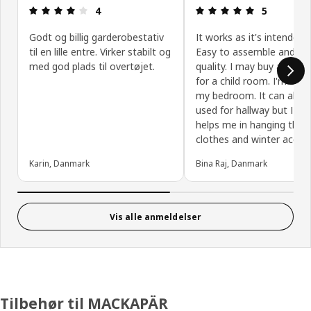
Anmeldelse: 4 Ud af 5 Stjerner.
Anmeldelse: 
4
5
Godt og billig garderobestativ
It works as it's intended f
til en lille entre. Virker stabilt og
Easy to assemble and g
med god plads til overtøjet.
quality. I may buy anothe
for a child room. I'm using
my bedroom. It can also 
used for hallway but I thin
helps me in hanging the 
clothes and winter acces
Karin, Danmark
Bina Raj, Danmark
Vis alle anmeldelser
Tilbehør til MACKAPÄR