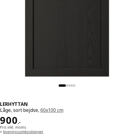
LERHYTTAN
Låge, sort bejdse,
60x100 cm
Pris 900.-
900
.
-
Pris inkl. moms
+
leveringsomkostninger