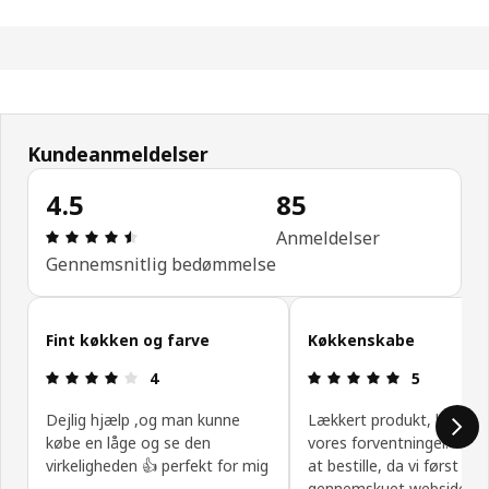
Kundeanmeldelser
4.5
85
Anmeldelse: 4.5 Ud af 5 Stjerner. Anmeldelser i alt
Anmeldelser
Gennemsnitlig bedømmelse
Spring kundeanmeldelser over
Fint køkken og farve
Køkkenskabe
Anmeldelse: 4 Ud af 5 Stjerner.
Anmeldelse: 
4
5
Dejlig hjælp ,og man kunne
Lækkert produkt, levede o
købe en låge og se den
vores forventninger. Var
virkeligheden 👍 perfekt for mig
at bestille, da vi først fik
.
gennemskuet websiden.