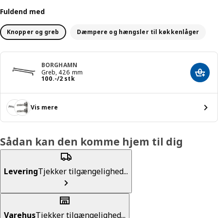
Fuldend med
Knopper og greb
Dæmpere og hængsler til køkkenlåger
BORGHAMN
Greb, 426 mm
Læg i
Pris 100.-/2 stk
100
.
-
/2 stk
Vis mere
Sådan kan den komme hjem til dig
Levering
Tjekker tilgængelighed...
Varehus
Tjekker tilgængelighed...