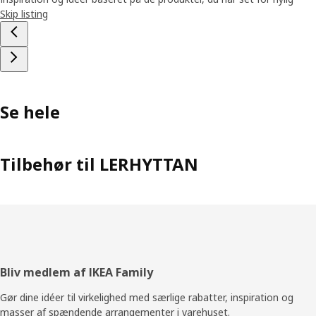
Skip listing
Se hele
Tilbehør til LERHYTTAN
Footer
Bliv medlem af IKEA Family
Gør dine idéer til virkelighed med særlige rabatter, inspiration og
masser af spændende arrangementer i varehuset.