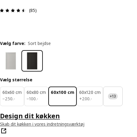
Anmeldelse: 4.5 Ud af 5 Stjerner. Anmeldelser i al
(85)
Vælg farve
:
Sort bejdse
Vælg størrelse
60x60 cm
60x80 cm
60x100 cm
60x120 cm
+13
250.-
100.-
200.-
−
250
.
-
−
100
.
-
+
200
.
-
Design dit køkken
Skab dit køkken i vores indretningsværktøj