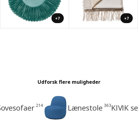
+7
+7
Udforsk flere muligheder
214
363
Sovesofaer
Lænestole
KIVIK se