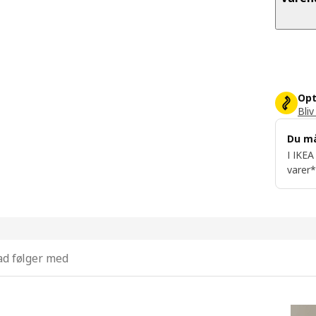
Opt
Bliv
Du m
I IKEA
varer*
d følger med