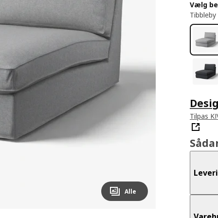
Vælg b
Tibbleby
Desig
Tilpas K
Såda
Lever
Alle
Vareh