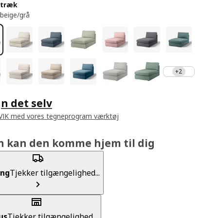
etræk
 beige/grå
+2
n det selv
IVIK med vores tegneprogram værktøj
n kan den komme hjem til dig
ing
Tjekker tilgængelighed...
us
Tjekker tilgængelighed...