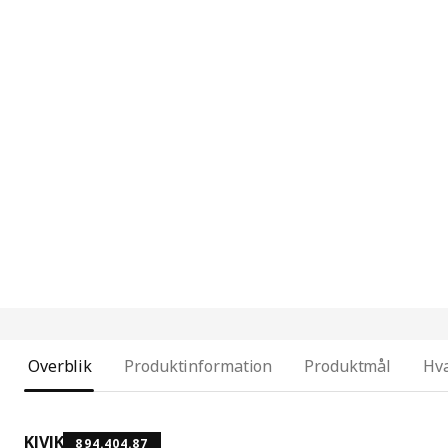
Overblik
Produktinformation
Produktmål
Hva
KIVIK
894.404.87