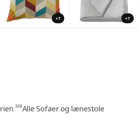
+7
+7
308
rien
Alle Sofaer og lænestole