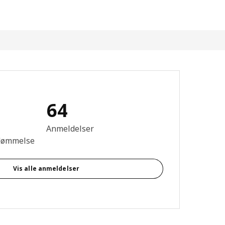
64
se: 4.1 Ud af 5 Stjerner. Anmeldelser i alt: 64
Anmeldelser
dømmelse
Vis alle anmeldelser