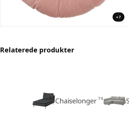
+7
Relaterede produkter
74
Chaiselonger