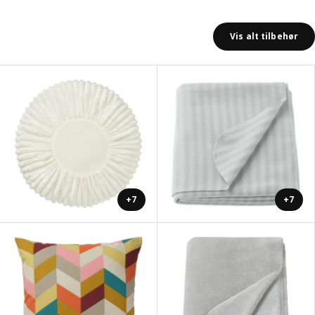
Vis alt tilbehør
+7
+7