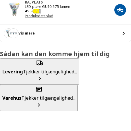
KAJPLATS
LED-pære GU10 575 lumen
Pris 49.-
49
.
-
Læg i
Produktdatablad
Vis mere
Sådan kan den komme hjem til dig
Levering
Tjekker tilgængelighed...
Varehus
Tjekker tilgængelighed...