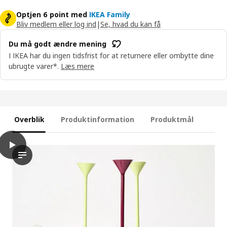
Optjen 6 point med
IKEA Family
Bliv medlem eller log ind
|
Se, hvad du kan få
Du må godt ændre mening
I IKEA har du ingen tidsfrist for at returnere eller ombytte dine
ubrugte varer*.
Læs mere
Overblik
Produktinformation
Produktmål
play
IKEA PS 2026 Gulvuplight, gul, 182 cm
I videoen ser vi en produktdemonstration af en IKEA PS 2026 