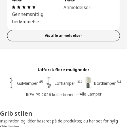
Anmeldelse: 4.6 Ud af 5 Stjerner. Anmeldelser i alt
Anmeldelser
Gennemsnitlig
bedømmelse
Vis alle anmeldelser
Udforsk flere muligheder
45
104
84
Gulvlamper
Loftlamper
Bordlamper
53
Alle Lamper
IKEA PS 2026 kollektionen
Grib stilen
Inspiration og idéer baseret på de produkter, du har set for nylig
Skip listing