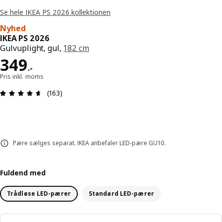
Se hele IKEA PS 2026 kollektionen
Nyhed
IKEA PS 2026
Gulvuplight, gul,
182 cm
Pris 349.-
349
.
-
Pris inkl. moms
Anmeldelse: 4.6 Ud af 5 Stjerner. Anmeldelser i al
(163)
Pære sælges separat. IKEA anbefaler LED-pære GU10.
Fuldend med
Trådløse LED-pærer
Standard LED-pærer