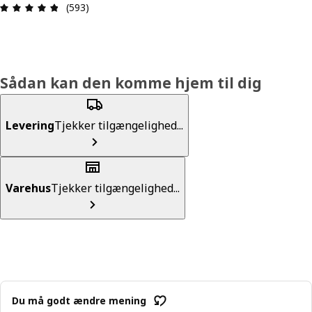
Anmeldelse: 4.8 Ud af 5 Stjerner. Anmeldelser i a
(593)
Sådan kan den komme hjem til dig
Levering
Tjekker tilgængelighed...
Varehus
Tjekker tilgængelighed...
Du må godt ændre mening