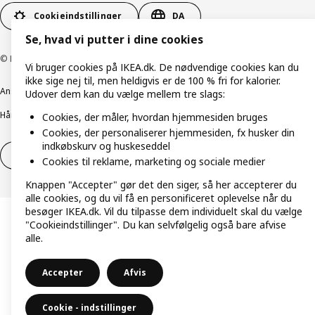
Cookieindstillinger
DA
Se, hvad vi putter i dine cookies
© Inter IKEA Systems B.V. 1999-2026
Vi bruger cookies på IKEA.dk. De nødvendige cookies kan du
ikke sige nej til, men heldigvis er de 100 % fri for kalorier.
Ansvarlig rapportering
Cookiepolitik
Digital tilgængelighed
Udover dem kan du vælge mellem tre slags:
Håndtering af persondata
Salgs- og leveringsbetingelser
Cookies, der måler, hvordan hjemmesiden bruges
Cookies, der personaliserer hjemmesiden, fx husker din
indkøbskurv og huskeseddel
Fortryd dit køb
Fortryd dit køb af service
Cookies til reklame, marketing og sociale medier
Knappen "Accepter" gør det den siger, så her accepterer du
alle cookies, og du vil få en personificeret oplevelse når du
besøger IKEA.dk. Vil du tilpasse dem individuelt skal du vælge
"Cookieindstillinger". Du kan selvfølgelig også bare afvise
alle.
Accepter
Afvis
Cookie - indstillinger