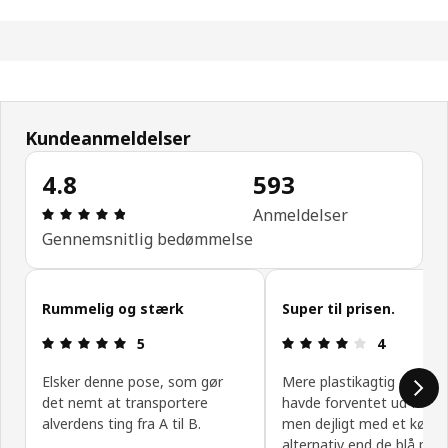
Kundeanmeldelser
4.8
593
Anmeldelse: 4.8 Ud af 5 Stjerner. Anmeldelser i al
Anmeldelser
Gennemsnitlig bedømmelse
Spring kundeanmeldelser over
Rummelig og stærk
Super til prisen.
Anmeldelse: 5 Ud af 5 Stjerner.
Anmeldelse: 
5
4
Elsker denne pose, som gør
Mere plastikagtig end jeg
det nemt at transportere
havde forventet ud fra bi
alverdens ting fra A til B.
men dejligt med et kønn
alternativ end de blå pose