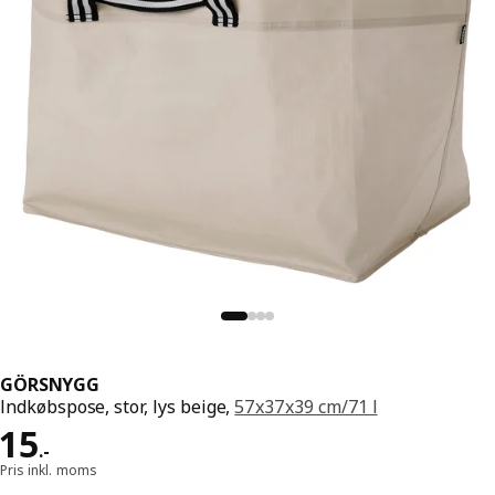
GÖRSNYGG
Indkøbspose, stor, lys beige,
57x37x39 cm/71 l
Pris 15.-
15
.
-
Pris inkl. moms