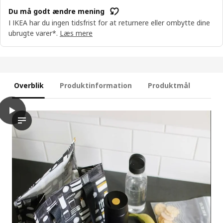
Du må godt ændre mening
I IKEA har du ingen tidsfrist for at returnere eller ombytte dine
ubrugte varer*.
Læs mere
Overblik
Produktinformation
Produktmål
play
FLADDRIG Frokosttaske, mønstret grå, 25x16x27 cm
Videoen viser et nærbillede af en person, der åbner en madpo