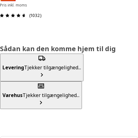
Pris inkl. moms
Anmeldelse: 4.6 Ud af 5 Stjerner. Anmeldelser i a
(1032)
Sådan kan den komme hjem til dig
Levering
Tjekker tilgængelighed...
Varehus
Tjekker tilgængelighed...