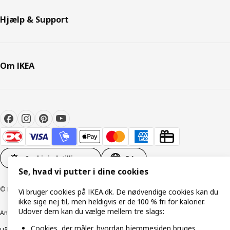
Hjælp & Support
Om IKEA
Cookieindstillinger
DA
Se, hvad vi putter i dine cookies
© Inter IKEA Systems B.V. 1999-2026
Vi bruger cookies på IKEA.dk. De nødvendige cookies kan du
ikke sige nej til, men heldigvis er de 100 % fri for kalorier.
Udover dem kan du vælge mellem tre slags:
Ansvarlig rapportering
Cookiepolitik
Digital tilgængelighed
Cookies, der måler, hvordan hjemmesiden bruges