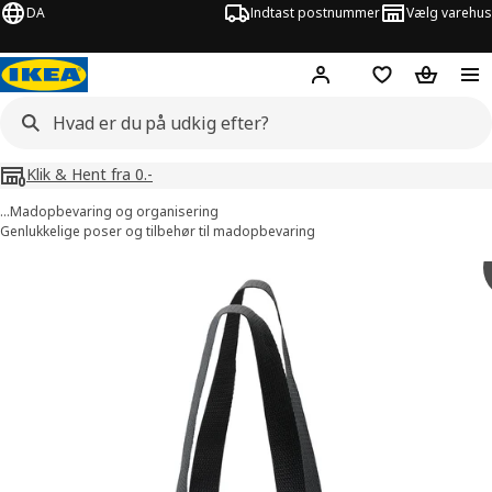
DA
Indtast postnummer
Vælg varehus
Hej!
Log ind her
Huskeliste
Kurv
Klik & Hent fra 0.-
…
Madopbevaring og organisering
Genlukkelige poser og tilbehør til madopbevaring
illeder af FLADDRIG
lleder over