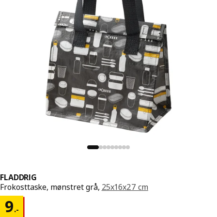
FLADDRIG
Frokosttaske, mønstret grå,
25x16x27 cm
Pris 9.-
9
.
-