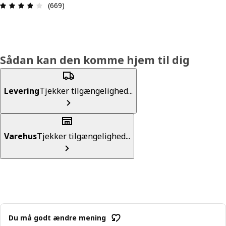
Anmeldelse: 3.8 Ud af 5 Stjerner. Anmeldelser i al
(669)
Sådan kan den komme hjem til dig
Levering
Tjekker tilgængelighed...
Varehus
Tjekker tilgængelighed...
Du må godt ændre mening