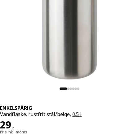
ENKELSPÅRIG
Vandflaske, rustfrit stål/beige,
0.5 l
Pris 29.-
29
.
-
Pris inkl. moms