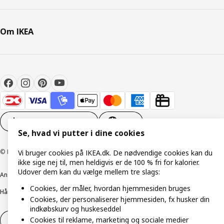
Om IKEA
Cookieindstillinger
DA
Se, hvad vi putter i dine cookies
© Inter IKEA Systems B.V. 1999-2026
Vi bruger cookies på IKEA.dk. De nødvendige cookies kan du
ikke sige nej til, men heldigvis er de 100 % fri for kalorier.
Udover dem kan du vælge mellem tre slags:
Ansvarlig rapportering
Cookiepolitik
Digital tilgængelighed
Cookies, der måler, hvordan hjemmesiden bruges
Håndtering af persondata
Salgs- og leveringsbetingelser
Cookies, der personaliserer hjemmesiden, fx husker din
indkøbskurv og huskeseddel
Cookies til reklame, marketing og sociale medier
Fortryd dit køb
Fortryd dit køb af service