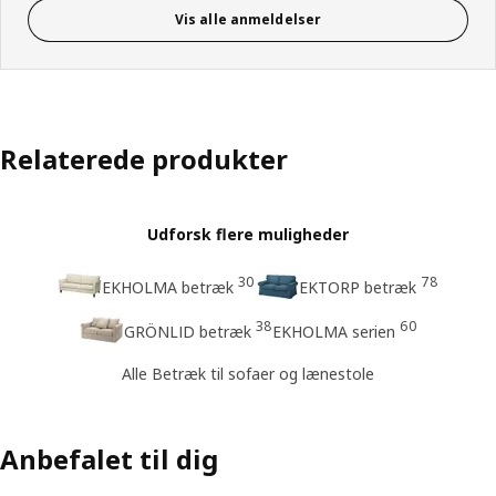
Vis alle anmeldelser
Relaterede produkter
Udforsk flere muligheder
30
78
EKHOLMA betræk
EKTORP betræk
38
60
GRÖNLID betræk
EKHOLMA serien
Alle Betræk til sofaer og lænestole
Anbefalet til dig