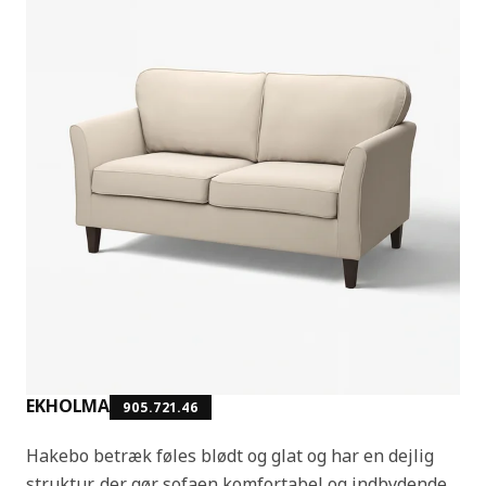
EKHOLMA
905.721.46
Hakebo betræk føles blødt og glat og har en dejlig
struktur, der gør sofaen komfortabel og indbydende.