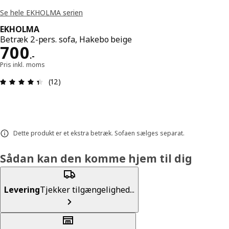
Se hele EKHOLMA serien
EKHOLMA
Betræk 2-pers. sofa, Hakebo beige
Pris 700.-
700
.
-
Pris inkl. moms
Anmeldelse: 4.4 Ud af 5 Stjerner. Anmeldelser i al
(12)
Dette produkt er et ekstra betræk. Sofaen sælges separat.
Sådan kan den komme hjem til dig
Levering
Tjekker tilgængelighed...