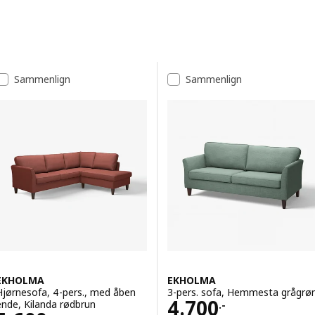
Spring til resultater
Resultatliste
Sammenlign
Sammenlign
EKHOLMA
EKHOLMA
Hjørnesofa, 4-pers., med åben
3-pers. sofa, Hemmesta grågrø
Pris 4700.-
4.700
ende, Kilanda rødbrun
.-