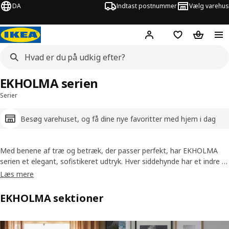
DA
Indtast postnummer
Vælg varehus
Hej!
Log ind her
Huskeliste
Kurv
EKHOLMA serien
Serier
Besøg varehuset, og få dine nye favoritter med hjem i dag
Med benene af træ og betræk, der passer perfekt, har EKHOLMA
serien et elegant, sofistikeret udtryk. Hver siddehynde har et indre af
pocketfjedre, som gør den meget behagelig. Du kan fjerne og vaske
Læs mere
betrækkene, så du nemt kan bevare din sofas friske udseende. Du
kan også få nye betræk, når du har brug for forandring.
EKHOLMA sektioner
Spring liste over