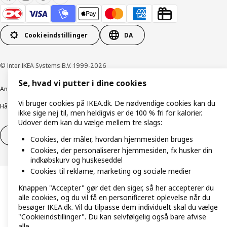
Cookieindstillinger
DA
© Inter IKEA Systems B.V. 1999-2026
Se, hvad vi putter i dine cookies
Ansvarlig rapportering
Cookiepolitik
Digital tilgængelighed
Vi bruger cookies på IKEA.dk. De nødvendige cookies kan du
Håndtering af persondata
Salgs- og leveringsbetingelser
ikke sige nej til, men heldigvis er de 100 % fri for kalorier.
Udover dem kan du vælge mellem tre slags:
Fortryd dit køb
Fortryd dit køb af service
Cookies, der måler, hvordan hjemmesiden bruges
Cookies, der personaliserer hjemmesiden, fx husker din
indkøbskurv og huskeseddel
Cookies til reklame, marketing og sociale medier
Knappen "Accepter" gør det den siger, så her accepterer du
alle cookies, og du vil få en personificeret oplevelse når du
besøger IKEA.dk. Vil du tilpasse dem individuelt skal du vælge
"Cookieindstillinger". Du kan selvfølgelig også bare afvise
alle.