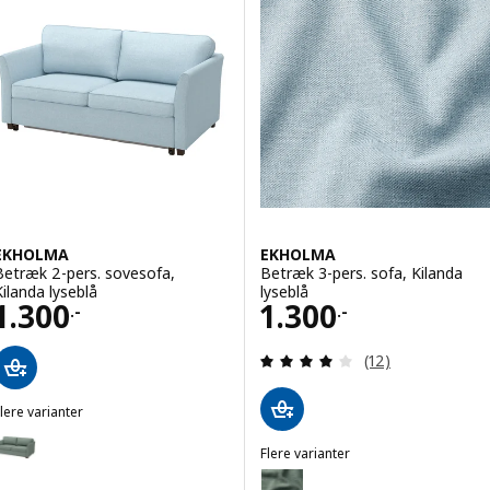
Mulighed: EKHOLMA, 2-pers. so
Mulighed: EKHOLMA, 2-pers. sofa
EKHOLMA
EKHOLMA
Betræk 2-pers. sovesofa,
Betræk 3-pers. sofa, Kilanda
Kilanda lyseblå
lyseblå
Pris 1300.-
Pris 1300.-
1.300
1.300
.-
.-
Anmeld: 4.1 ud af
(12)
lere varianter
EKHOLMA
Mulighed: EKHOLMA, Betræk 2-pers. sovesofa, Hemmesta grågrøn
Flere varianter
EKHOLMA
Mulighed: EKHOLMA, Betræk 3-
ulighed: EKHOLMA, Betræk 2-pers. sovesofa, Kilanda lys beige