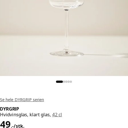
Se hele DYRGRIP serien
DYRGRIP
Hvidvinsglas, klart glas,
42 cl
Pris 49.-/stk.
49
.
-
/stk.