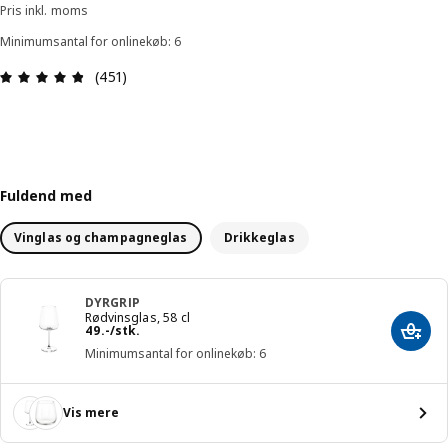
Pris inkl. moms
Minimumsantal for onlinekøb: 6
Anmeldelse: 4.8 Ud af 5 Stjerner. Anmeldelser i a
(451)
Fuldend med
Vinglas og champagneglas
Drikkeglas
DYRGRIP
Rødvinsglas, 58 cl
Pris 49.-/stk.
49
.
-
/stk.
Læg i
Minimumsantal for onlinekøb: 6
Vis mere