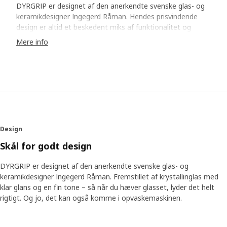
DYRGRIP er designet af den anerkendte svenske glas- og
keramikdesigner Ingegerd Råman. Hendes prisvindende
design er altid et beskedent miks af funktionalitet og
skønhed. Ingegerd fortæller gerne om de overvejelser, hun
Mere info
gjorde sig i forhold til hver eneste lille detalje af designet,
hvor hun tilpassede forholdet mellem fod, stilk og glas.
Hun arbejdede hårdt for at opnå perfekt harmoni, men er
hurtig til at afvise betydningen af sin indsats. “Du behøver
ikke at vide alt dette. Men du skal kunne mærke det, når
du løfter glasset,” siger hun. Hun forklarer videre, at
kvaliteten af krystallin lader de bedste egenskaber ved det,
du drikker, skinne igennem. “Det er drikkevarerne, der skal
Design
være i fokus,” forklarer hun. “Det mest dekorative er det,
du hælder i glasset.”
Skål for godt design
DYRGRIP er designet af den anerkendte svenske glas- og
keramikdesigner Ingegerd Råman. Fremstillet af krystallinglas med
klar glans og en fin tone – så når du hæver glasset, lyder det helt
rigtigt. Og jo, det kan også komme i opvaskemaskinen.