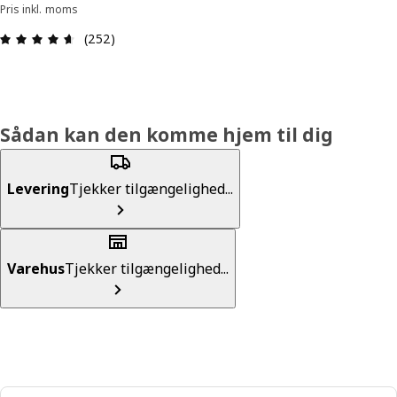
Pris inkl. moms
Anmeldelse: 4.6 Ud af 5 Stjerner. Anmeldelser i a
(252)
Sådan kan den komme hjem til dig
Levering
Tjekker tilgængelighed...
Varehus
Tjekker tilgængelighed...