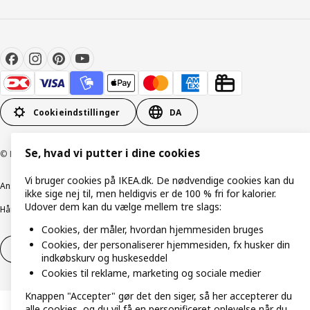
Cookieindstillinger
DA
Se, hvad vi putter i dine cookies
© Inter IKEA Systems B.V. 1999-2026
Vi bruger cookies på IKEA.dk. De nødvendige cookies kan du
Ansvarlig rapportering
Cookiepolitik
Digital tilgængelighed
ikke sige nej til, men heldigvis er de 100 % fri for kalorier.
Udover dem kan du vælge mellem tre slags:
Håndtering af persondata
Salgs- og leveringsbetingelser
Cookies, der måler, hvordan hjemmesiden bruges
Cookies, der personaliserer hjemmesiden, fx husker din
Fortryd dit køb
Fortryd dit køb af service
indkøbskurv og huskeseddel
Cookies til reklame, marketing og sociale medier
Knappen "Accepter" gør det den siger, så her accepterer du
alle cookies, og du vil få en personificeret oplevelse når du