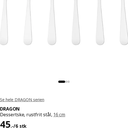
Se hele DRAGON serien
DRAGON
Dessertske, rustfrit stål,
16 cm
Pris 45.-/6 stk
45
.
-
/6 stk