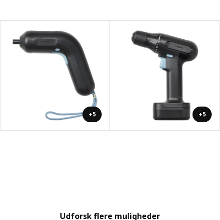
+5
+5
Udforsk flere muligheder