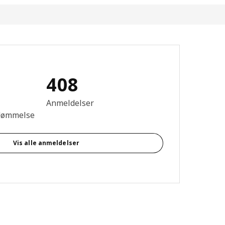
408
se: 4.5 Ud af 5 Stjerner. Anmeldelser i alt: 408
Anmeldelser
dømmelse
Vis alle anmeldelser