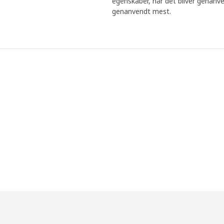
egenskaber, når det bliver genanven
genanvendt mest.