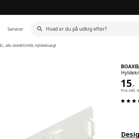
Servicer
L, alle dele
BOAXEL
Hyldeknægt
BOAXE
Hyldekn
Pris
15
.
-
Pris inkl
Desig