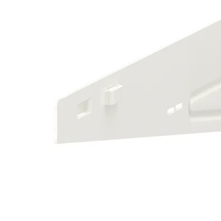
Image zoomed out, normal view