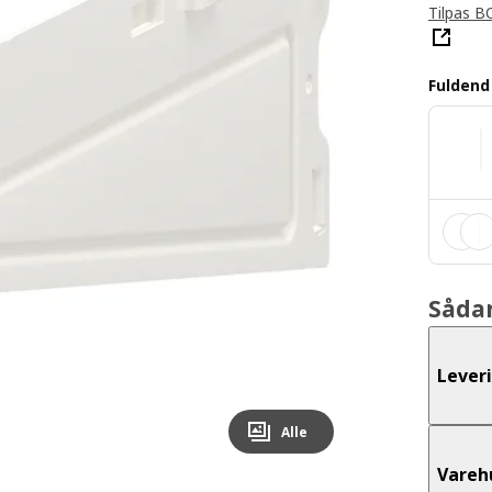
Tilpas B
Fulden
Såda
Lever
Alle
Vareh