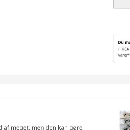
Du m
I IKEA
varer*
d af meget, men den kan gøre