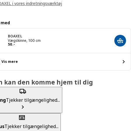
OAXEL i vores indretningsværktøj
d med
BOAXEL
Vægskinne, 100 cm
Læg i
Pris 50.-
50
.
-
Vis mere
n kan den komme hjem til dig
ing
Tjekker tilgængelighed...
us
Tjekker tilgængelighed...