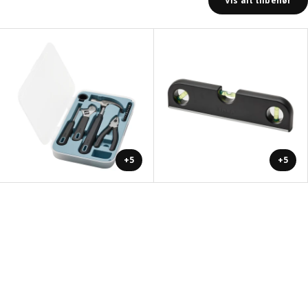
Vis alt tilbehør
+5
+5