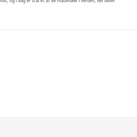
dt, og i dag er stål et af de materialer i verden, der bliver