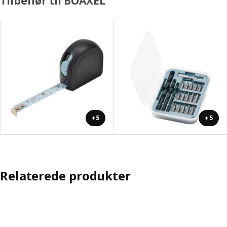
Tilbehør til BOAXEL
+5
+5
Relaterede produkter