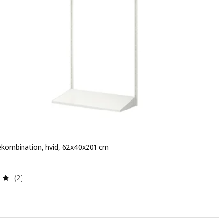
kombination, hvid, 62x40x201 cm
525.-
Anmeld: 5 ud af 5 Stjerner. Anmeldelser i alt:
(2)