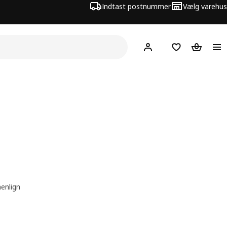
Indtast postnummer
Vælg varehus
Hej!
Log ind her
Huskeliste
Kurv
nlign