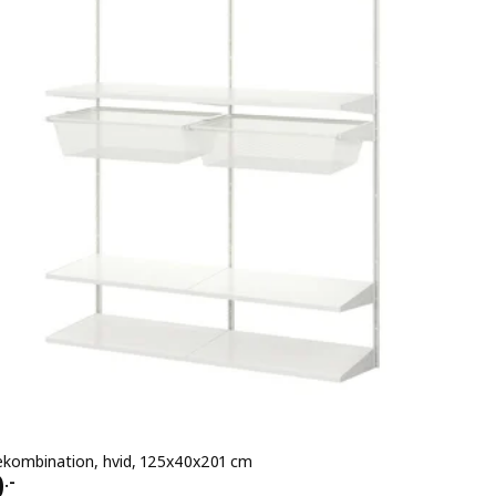
kombination, hvid, 125x40x201 cm
1230.-
0
.-