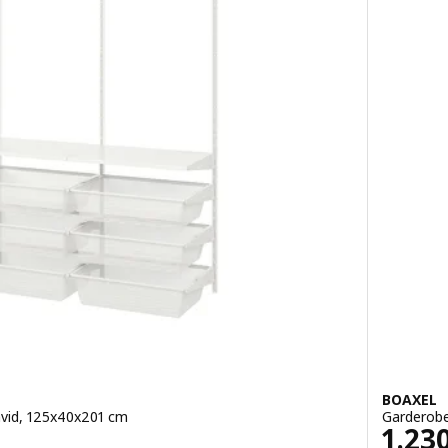
BOAXEL
vid, 125x40x201 cm
Garderobe
Pris 
1.23