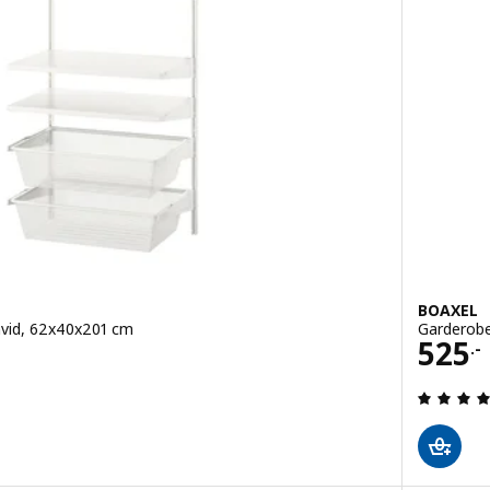
BOAXEL
vid, 62x40x201 cm
Garderobe
Pris 
525
.-
 ud af 5 Stjerner. Anmeldelser i alt: