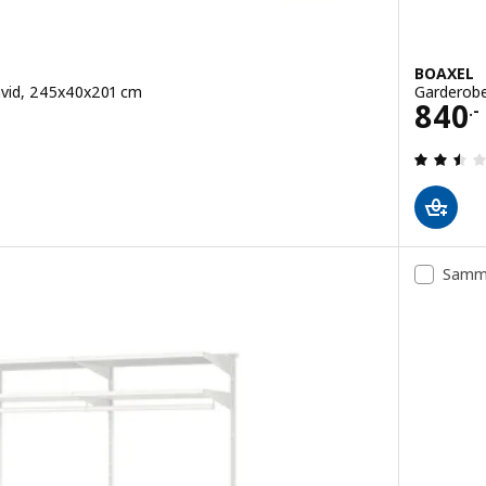
BOAXEL
hvid, 245x40x201 cm
Garderobe
Pris 
840
.-
 ud af 5 Stjerner. Anmeldelser i alt:
Samme