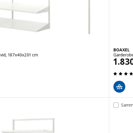
BOAXEL
vid, 187x40x201 cm
Garderobe
Pris 
1.83
 ud af 5 Stjerner. Anmeldelser i alt:
Samme