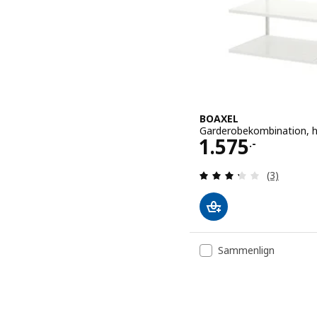
BOAXEL
Garderobekombination, h
Pris 1575.-
1.575
.-
Anmeld: 3.3
(3)
Sammenlign