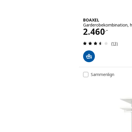
BOAXEL
Garderobekombination, 
Pris 2460.-
2.460
.-
Anmeld: 3.5
(13)
Sammenlign