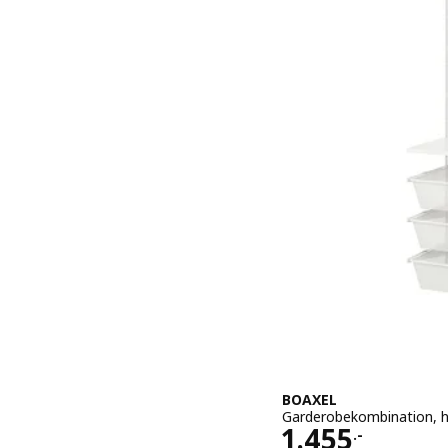
BOAXEL
Garderobekombination, h
Pris 1455.-
1.455
.-