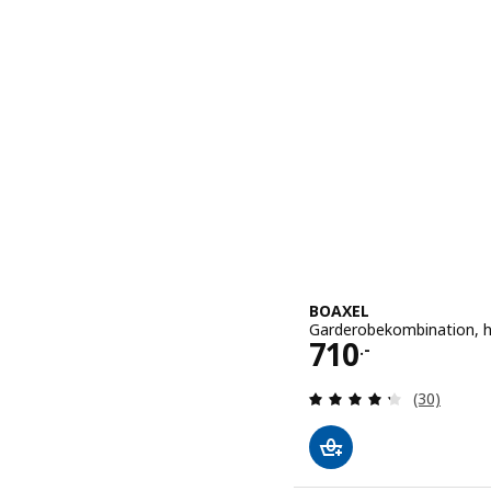
BOAXEL
Garderobekombination, h
Pris 710.-
710
.-
Anmeld: 4.3
(30)