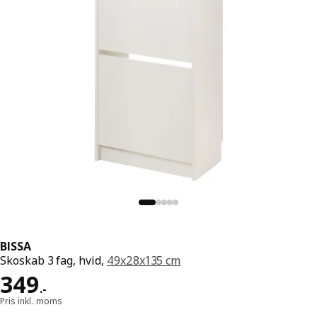
BISSA
Skoskab 3 fag, hvid,
49x28x135 cm
Pris 349.-
349
.
-
Pris inkl. moms