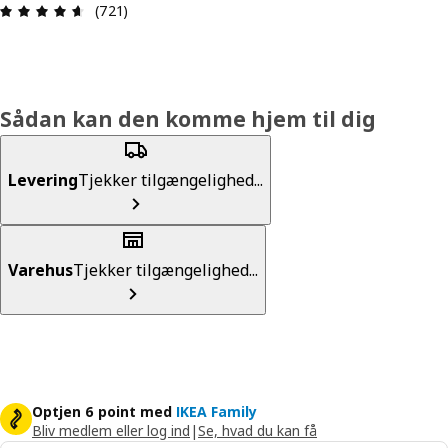
Anmeldelse: 4.6 Ud af 5 Stjerner. Anmeldelser i a
(721)
Sådan kan den komme hjem til dig
Levering
Tjekker tilgængelighed...
Varehus
Tjekker tilgængelighed...
Optjen 6 point med
IKEA Family
Bliv medlem eller log ind
|
Se, hvad du kan få