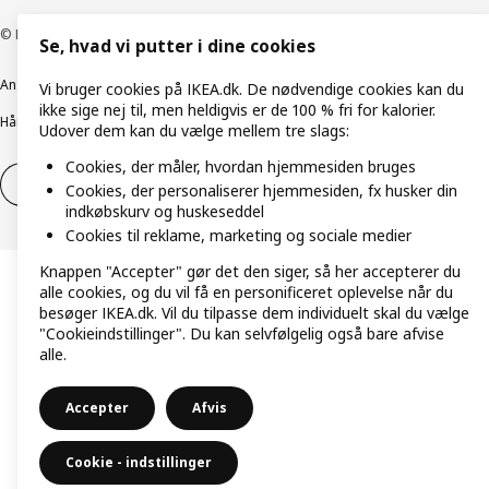
© Inter IKEA Systems B.V. 1999-2026
Se, hvad vi putter i dine cookies
Ansvarlig rapportering
Cookiepolitik
Digital tilgængelighed
Vi bruger cookies på IKEA.dk. De nødvendige cookies kan du
ikke sige nej til, men heldigvis er de 100 % fri for kalorier.
Håndtering af persondata
Salgs- og leveringsbetingelser
Udover dem kan du vælge mellem tre slags:
Cookies, der måler, hvordan hjemmesiden bruges
Fortryd dit køb
Fortryd dit køb af service
Cookies, der personaliserer hjemmesiden, fx husker din
indkøbskurv og huskeseddel
Cookies til reklame, marketing og sociale medier
Knappen "Accepter" gør det den siger, så her accepterer du
alle cookies, og du vil få en personificeret oplevelse når du
besøger IKEA.dk. Vil du tilpasse dem individuelt skal du vælge
"Cookieindstillinger". Du kan selvfølgelig også bare afvise
alle.
Accepter
Afvis
Cookie - indstillinger