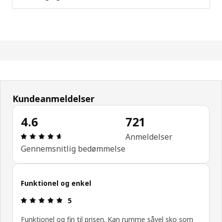
Kundeanmeldelser
4.6
721
Anmeldelse: 4.6 Ud af 5 Stjerner. Anmeldelser i al
Anmeldelser
Gennemsnitlig bedømmelse
Funktionel og enkel
Anmeldelse: 5 Ud af 5 Stjerner.
5
Funktionel og fin til prisen. Kan rumme såvel sko som