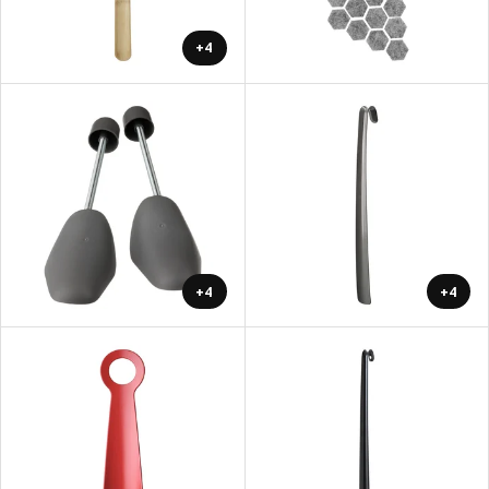
+4
+4
+4