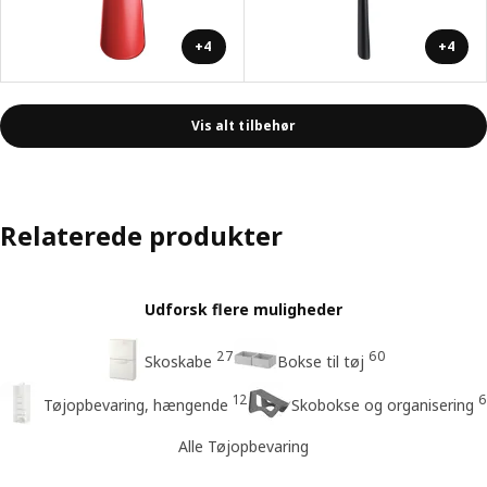
+4
+4
Vis alt tilbehør
Relaterede produkter
Udforsk flere muligheder
27
60
Skoskabe
Bokse til tøj
12
6
Tøjopbevaring, hængende
Skobokse og organisering
Alle Tøjopbevaring