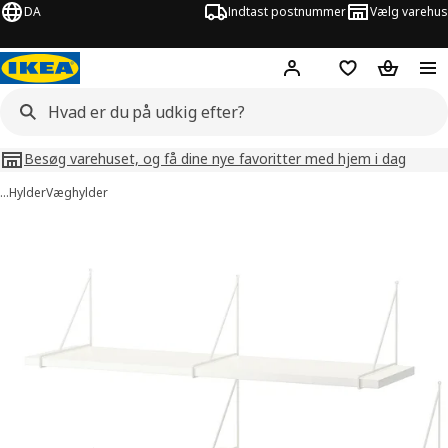
DA
Indtast postnummer
Vælg varehus
Hej!
Log ind her
Huskeliste
Kurv
Besøg varehuset, og få dine nye favoritter med hjem i dag
…
Hylder
Væghylder
billeder af BERGSHULT / PERSHULT
lleder over