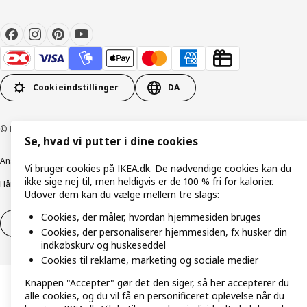
Cookieindstillinger
DA
© Inter IKEA Systems B.V. 1999-2026
Se, hvad vi putter i dine cookies
Ansvarlig rapportering
Cookiepolitik
Digital tilgængelighed
Vi bruger cookies på IKEA.dk. De nødvendige cookies kan du
ikke sige nej til, men heldigvis er de 100 % fri for kalorier.
Håndtering af persondata
Salgs- og leveringsbetingelser
Udover dem kan du vælge mellem tre slags:
Cookies, der måler, hvordan hjemmesiden bruges
Fortryd dit køb
Fortryd dit køb af service
Cookies, der personaliserer hjemmesiden, fx husker din
indkøbskurv og huskeseddel
Cookies til reklame, marketing og sociale medier
Knappen "Accepter" gør det den siger, så her accepterer du
alle cookies, og du vil få en personificeret oplevelse når du