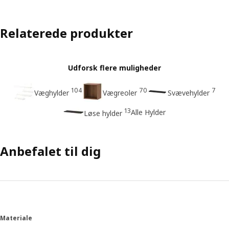
Relaterede produkter
Udforsk flere muligheder
104
70
7
Væghylder
Vægreoler
Svævehylder
13
Alle Hylder
Løse hylder
Anbefalet til dig
Materiale