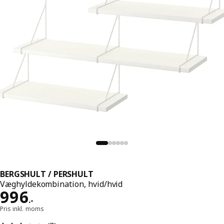
BERGSHULT / PERSHULT
Væghyldekombination, hvid/hvid
Pris 996.-
996
.
-
Pris inkl. moms