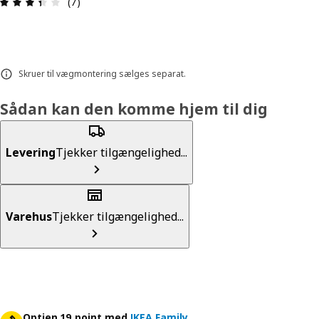
Anmeldelse: 3.4 Ud af 5 Stjerner. Anmeldelser i al
(7)
Skruer til vægmontering sælges separat.
Sådan kan den komme hjem til dig
Levering
Tjekker tilgængelighed...
Varehus
Tjekker tilgængelighed...
Optjen 19 point med
IKEA Family