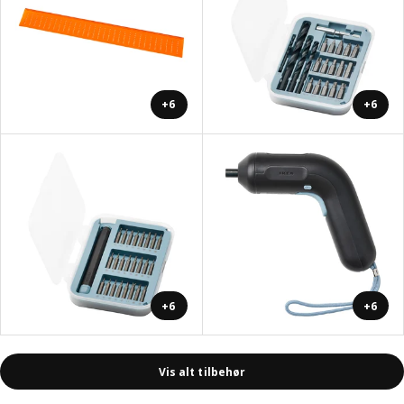
+6
+6
+6
+6
Vis alt tilbehør