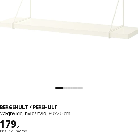
BERGSHULT / PERSHULT
Væghylde, hvid/hvid,
80x20 cm
Pris 179.-
179
.
-
Pris inkl. moms