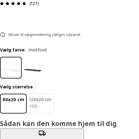
Anmeldelse: 4.7 Ud af 5 Stjerner. Anmeldelser i a
(121)
Skruer til vægmontering sælges separat.
Vælg farve
:
Hvid/hvid
Vælg størrelse
80x20 cm
120x20 cm
60.-
+
60
.
-
Sådan kan den komme hjem til dig