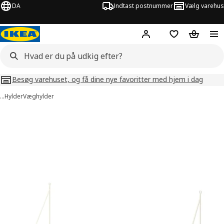
DA
Indtast postnummer
Vælg varehus
Hej!
Log ind her
Huskeliste
Kurv
Besøg varehuset, og få dine nye favoritter med hjem i dag
…
Hylder
Væghylder
billeder af BERGSHULT / PERSHULT
lleder over