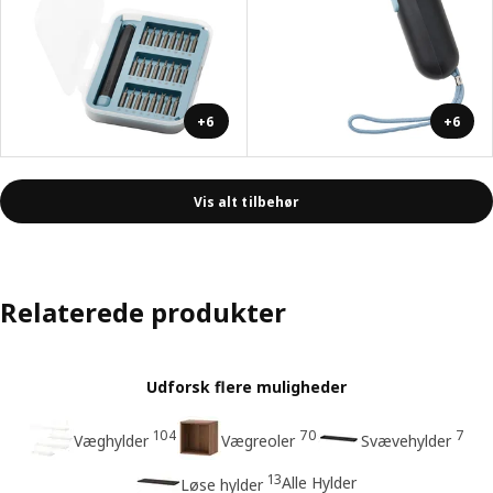
+6
+6
Vis alt tilbehør
Relaterede produkter
Udforsk flere muligheder
104
70
7
Væghylder
Vægreoler
Svævehylder
13
Alle Hylder
Løse hylder