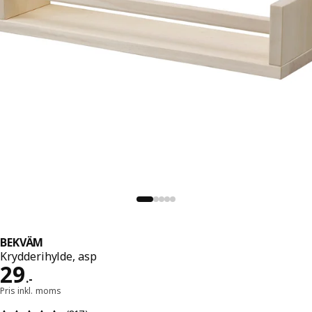
BEKVÄM
Krydderihylde, asp
Pris 29.-
29
.
-
Pris inkl. moms