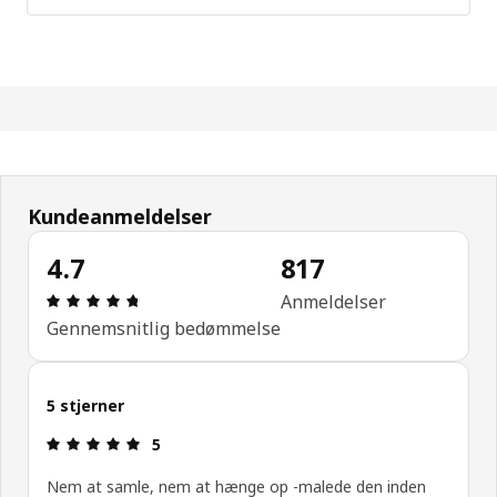
Kundeanmeldelser
4.7
817
Anmeldelse: 4.7 Ud af 5 Stjerner. Anmeldelser i al
Anmeldelser
Gennemsnitlig bedømmelse
5 stjerner
Anmeldelse: 5 Ud af 5 Stjerner.
5
Nem at samle, nem at hænge op -malede den inden