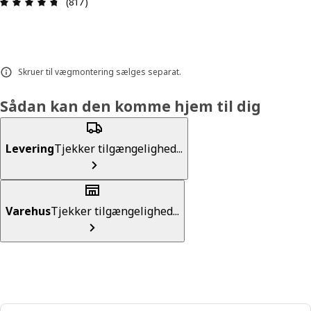
Anmeldelse: 4.7 Ud af 5 Stjerner. Anmeldelser i a
(817)
Skruer til vægmontering sælges separat.
Sådan kan den komme hjem til dig
Levering
Tjekker tilgængelighed...
Varehus
Tjekker tilgængelighed...