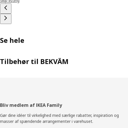
Skip listing
Se hele
Tilbehør til BEKVÄM
Footer
Bliv medlem af IKEA Family
Gør dine idéer til virkelighed med særlige rabatter, inspiration og
masser af spændende arrangementer i varehuset.