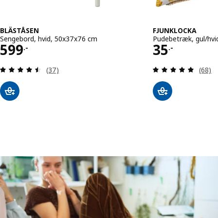
BLÄSTÅSEN
FJUNKLOCKA
Sengebord, hvid, 50x37x76 cm
Pudebetræk, gul/hvi
Pris 599.-
Pris 35.-
599
35
.-
.-
Anmeld: 4.5 ud af 5 Stjerner. Anmeldelser i alt:
Anmeld
(37)
(68)