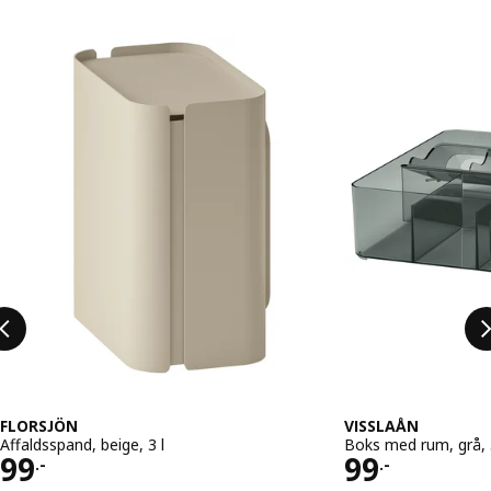
Spring listen over
FLORSJÖN
VISSLAÅN
Affaldsspand, beige, 3 l
Boks med rum, grå,
Pris 99.-
Pris 99.-
99
99
.-
.-