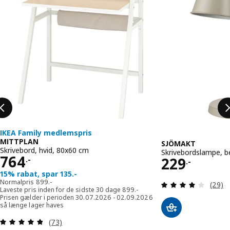
IKEA Family medlemspris
MITTPLAN
SJÖMAKT
Skrivebord, hvid, 80x60 cm
Skrivebordslampe, b
Pris 764.-
764
Pris 229.-
229
.-
.-
15% rabat, spar 135.-
Normalpris 899.-
Normalpris
899
.-
Anmeld
(29)
Laveste pris inden for de sidste 30
Laveste pris inden for de sidste 30 dage
899
.-
Prisen gælder i perioden 30.07.2026 - 02.09.2026
så længe lager haves
Anmeld: 4.8 ud af 5 Stjerner. Anmeldelser i alt:
(73)