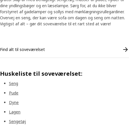
dine yndlingsbøger og en læselampe. Sørg for, at du ikke bliver
forstyrret af gadelamper og sollys med mørklægningsrullegardiner.
Overvej en seng, der kan være sofa om dagen og seng om natten.
Vigtigst af alt – gør dit soveværelse til et rart sted at være!
Skip listing
Find alt til soveværelset
Huskeliste til soveværelset
:
Seng
Pude
Dyne
Lagen
Sengetøj