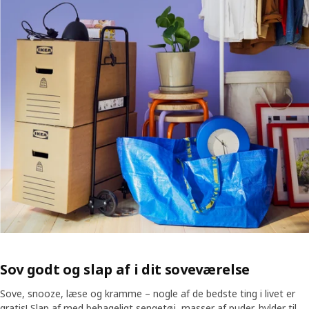
Sov godt og slap af i dit soveværelse
Sove, snooze, læse og kramme – nogle af de bedste ting i livet er
gratis! Slap af med behageligt sengetøj, masser af puder, hylder til