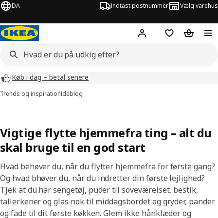
DA
Indtast postnummer
Vælg varehus
Hej!
Log ind her
Huskeliste
Kurv
Køb i dag – betal senere
Trends og inspiration
Idéblog
Vigtige flytte hjemmefra ting – alt du
skal bruge til en god start
Hvad behøver du, når du flytter hjemmefra for første gang?
Og hvad bhøver du, når du indretter din første lejlighed?
Tjek at du har sengetøj, puder til soveværelset, bestik,
tallerkener og glas nok til middagsbordet og gryder, pander
og fade til dit første køkken. Glem ikke hånklæder og