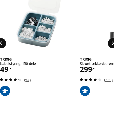
TRIXIG
TRIXIG
Kabelstyring, 150 dele
Skruetrækker/boremas
Pris 49.-
Pris 299.-
49
299
.-
.-
Anmeld: 4.4 ud af 5 Stjerner. Anmeldelser i alt:
Anmeld
(54)
(239)