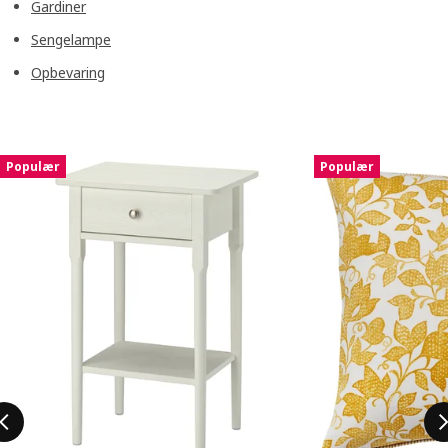
Gardiner
Sengelampe
Opbevaring
Spring listen over
Populær
Populær