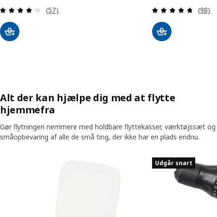
Anmeld: 4.2 ud af 5 Stjerner. Anmeldelser i alt:
Anmeld
(57)
(98)
Alt der kan hjælpe dig med at flytte
hjemmefra
Gør flytningen nemmere med holdbare flyttekasser, værktøjssæt og
småopbevaring af alle de små ting, der ikke har en plads endnu.
Spring listen over
Udgår snart