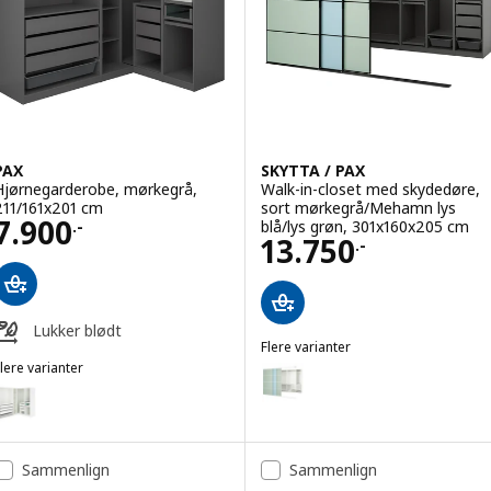
PAX
SKYTTA / PAX
Hjørnegarderobe, mørkegrå,
Walk-in-closet med skydedøre,
211/161x201 cm
sort mørkegrå/Mehamn lys
Pris 7900.-
7.900
blå/lys grøn, 301x160x205 cm
.-
Pris 13750.-
13.750
.-
Lukker blødt
Flere varianter
SKYTTA / PAX
lere varianter
Mulighed: SKYTTA / PAX, Walk-i
AX
ulighed: PAX, Hjørnegarderobe, hvid, 211/161x201 cm
Mulighed: SKYTTA / PAX, Walk-i
ulighed: PAX, Hjørnegarderobe, hvid, 211/161x236 cm
Mulighed: SKYTTA / PAX, Walk-i
Sammenlign
Sammenlign
ulighed: PAX, Hjørnegarderobe, mørkegrå, 211/161x236 cm