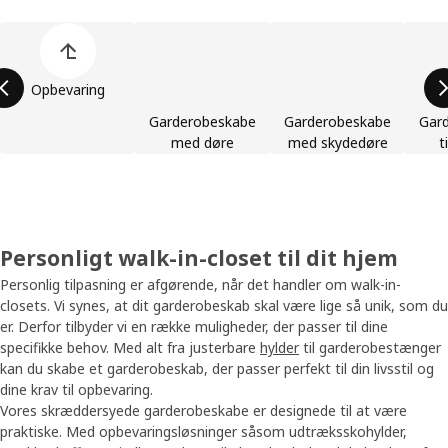
Spring listen med produktkategorier over
Opbevaring
Garderobeskabe
Garderobeskabe
Gar
med døre
med skydedøre
t
Personligt walk-in-closet til dit hjem
Personlig tilpasning er afgørende, når det handler om walk-in-
closets. Vi synes, at dit garderobeskab skal være lige så unik, som du
er. Derfor tilbyder vi en række muligheder, der passer til dine
specifikke behov. Med alt fra justerbare
hylder
til garderobestænger
kan du skabe et garderobeskab, der passer perfekt til din livsstil og
dine krav til opbevaring.
Vores skræddersyede garderobeskabe er designede til at være
praktiske. Med opbevaringsløsninger såsom udtræksskohylder,