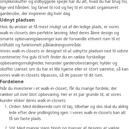
smykkeskuffer og indbyggede spejle har du alt, hvad du har brug for,
lige ved hånden. Sig farvel til rod og hej til et smukt organiseret
garderobe, der inspirerer dig hver dag.
Udnyt pladsen
Hvis du ønsker at få mest muligt ud af din ledige plads, er vores
walk-in-closets den perfekte løsning. Med deres åbne design og
smarte opbevaringsløsninger kan de forvandle ethvert rum til et
stilfuldt og funktionelt påklædningsområde.
Vores walk-in-closets er designet til at udnytte pladsen ned til sidste
centimeter. Fra gulv til loft finder du en række forskellige
opbevaringsmuligheder, herunder garderobestænger, hylder og
skuffer. Uanset om du har et lille hjørne eller et stort værelse, så kan
vores walk-in-closets tilpasses, så de passer til dit rum.
Fordelene
Når du investerer i et walk-in-closet, får du mange fordele, der
rækker ud over blot opbevaring. Her er et par grunde til, at vores
kunder elsker deres walk-in-closets:
Orden: Med dedikerede rum til tøj, tilbehør og sko skal du aldrig
lede efter dine yndlingsting igen. I vores walk-in-closets kan alt
få sin faste plads.
Stil: Med mange slags finish og masser af designs at vælge