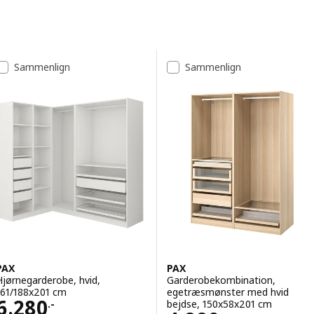
Spring til resultater
Resultatliste
Sammenlign
Sammenlign
PAX
PAX
Hjørnegarderobe, hvid,
Garderobekombination,
161/188x201 cm
egetræsmønster med hvid
Pris 6280.-
6.280
bejdse, 150x58x201 cm
.-