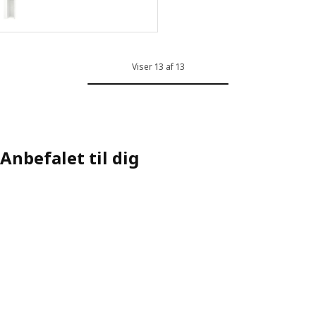
ulighed: PAX / FARDAL/ÅHEIM, Hjørnegarderobe, højglans hvid/spej
Viser 13 af 13
Anbefalet til dig