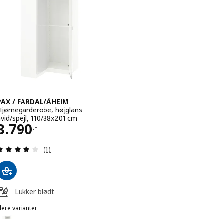
PAX / FARDAL/ÅHEIM
Hjørnegarderobe, højglans
hvid/spejl, 110/88x201 cm
Pris 3790.-
3.790
.-
Anmeld: 4 ud af 5 Stjerner. Anmeldelser i alt:
(1)
Lukker blødt
lere varianter
AX / FARDAL/ÅHEIM