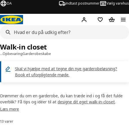
DA
Indtast postnummer
Vælg varehus
Hej!
Log ind her
Huskeliste
Kurv
Walk-in closet
…
Opbevaring
Garderobeskabe
Skal vi hjælpe med at tegne din nye garderobeløsning?
Book et uforpligtende møde.
Drømmer du om en garderobe, du kan træde ind i og få det fulde
overblik? Få tips og idéer til at
designe dit eget walk-in-closet
.
Læs mere
13 varer
Sorter og filtrer