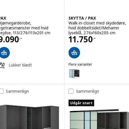
PAX
SKYTTA / PAX
Hjørnegarderobe,
Walk-in-closet med skydedøre,
egetræsmønster med hvid
hvid dobbeltsidet/Mehamn
bejdse, 113/276/113x201 cm
lyseblå, 276x160x205 cm
Pris 9090.-
Pris 11750.-
9.090
11.750
.-
.-
Flere varianter
Lukker blødt
SKYTTA / PAX
Mulighed: SKYTTA / PAX, Walk-
Mulighed: SKYTTA / PAX, Walk-
Sammenlign
Sammenlign
Mulighed: SKYTTA / PAX, Walk-i
Udgår snart