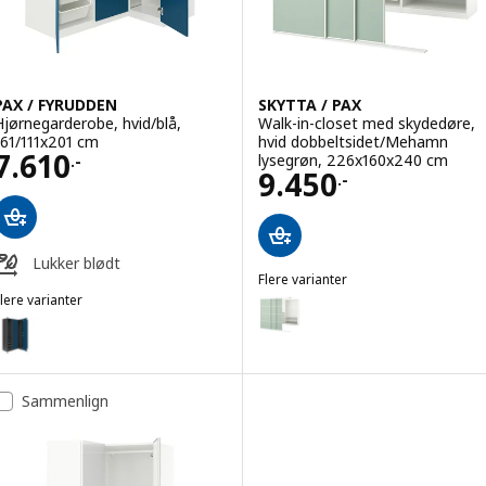
PAX / FYRUDDEN
SKYTTA / PAX
Hjørnegarderobe, hvid/blå,
Walk-in-closet med skydedøre,
161/111x201 cm
hvid dobbeltsidet/Mehamn
Pris 7610.-
7.610
lysegrøn, 226x160x240 cm
.-
Pris 9450.-
9.450
.-
Lukker blødt
Flere varianter
SKYTTA / PAX
lere varianter
Mulighed: SKYTTA / PAX, Walk-i
AX / FYRUDDEN
Mulighed: PAX / FYRUDDEN, Hjørnegarderobe, mørkegrå/blå, 161/111
Mulighed: SKYTTA / PAX, Walk-
Mulighed: PAX / FYRUDDEN, Hjørnegarderobe, mørkegrå/blå, 161/111
Mulighed: SKYTTA / PAX, Walk-
Sammenlign
ulighed: PAX / FYRUDDEN, Hjørnegarderobe, hvid/blå, 161/111x236 