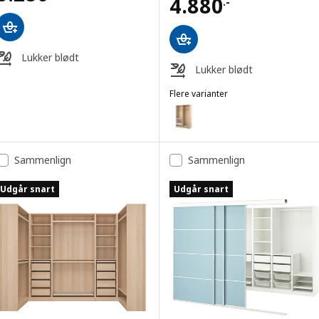
Pris 4880.-
4.880
.-
Lukker blødt
Lukker blødt
Flere varianter
PAX
Mulighed: PAX, Garderobekombi
Sammenlign
Sammenlign
Udgår snart
Udgår snart