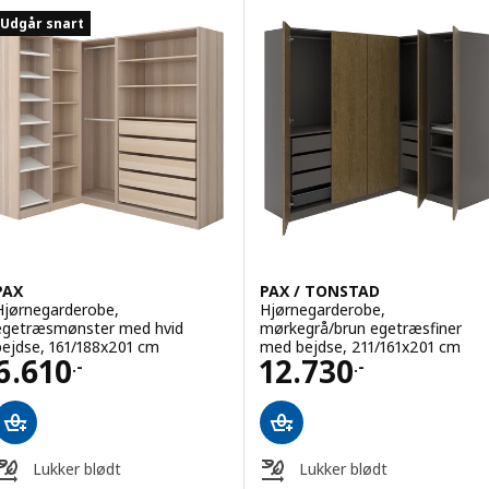
Udgår snart
PAX
PAX / TONSTAD
Hjørnegarderobe,
Hjørnegarderobe,
egetræsmønster med hvid
mørkegrå/brun egetræsfiner
bejdse, 161/188x201 cm
med bejdse, 211/161x201 cm
Pris 6610.-
Pris 12730.-
6.610
12.730
.-
.-
Lukker blødt
Lukker blødt