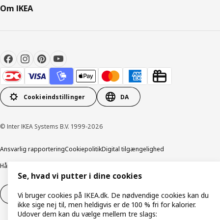
Om IKEA
Cookieindstillinger
DA
© Inter IKEA Systems B.V. 1999-2026
Ansvarlig rapportering
Cookiepolitik
Digital tilgængelighed
Håndtering af persondata
Salgs- og leveringsbetingelser
Se, hvad vi putter i dine cookies
Fortryd dit køb
Fortryd dit køb af service
Vi bruger cookies på IKEA.dk. De nødvendige cookies kan du
ikke sige nej til, men heldigvis er de 100 % fri for kalorier.
Udover dem kan du vælge mellem tre slags: