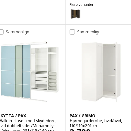
Flere varianter
PAX / TONSTAD
Mulighed: PAX / TONSTAD, Hjør
Sammenlign
Sammenlign
SKYTTA / PAX
PAX / GRIMO
Walk-in-closet med skydedøre,
Hjørnegarderobe, hvid/hvid,
hvid dobbeltsidet/Mehamn lys
110/110x201 cm
blå/lys grøn, 251x115x240 cm
.-