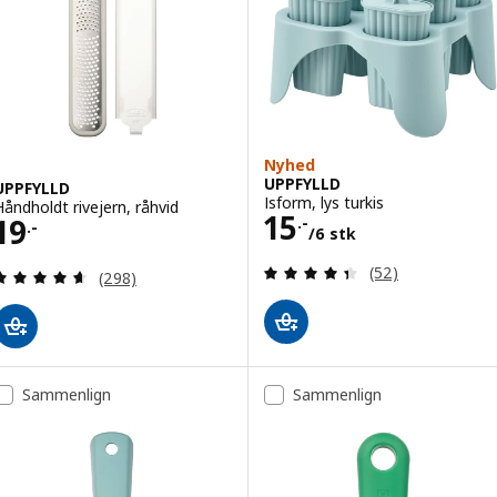
Nyhed
UPPFYLLD
UPPFYLLD
Isform, lys turkis
Håndholdt rivejern, råhvid
Pris 15.-/6 stk
15
Pris 19.-
19
.-
.-
/6 stk
Anmeld: 4.4 ud af
(52)
Anmeld: 4.6 ud af 5 Stjerner. Anmeldelser i alt:
(298)
Sammenlign
Sammenlign