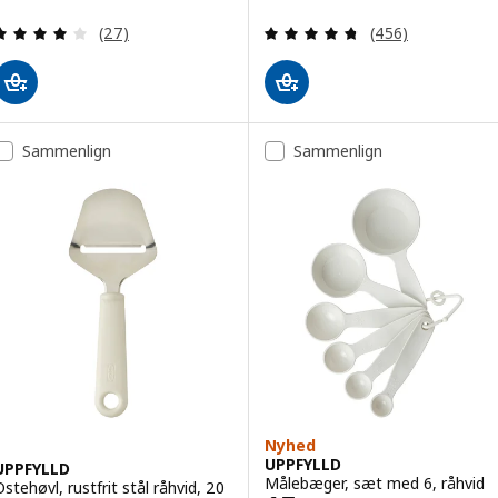
Anmeld: 3.9 ud af 5 Stjerner. Anmeldelser i alt:
Anmeld: 4.7 ud af
(27)
(456)
Sammenlign
Sammenlign
Nyhed
UPPFYLLD
UPPFYLLD
Målebæger, sæt med 6, råhvid
Ostehøvl, rustfrit stål råhvid, 20