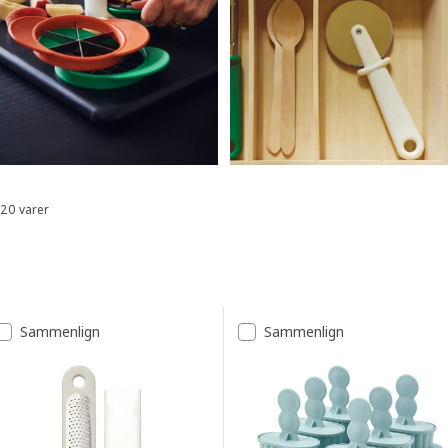
20 varer
Sorter og filtrer
Spring til resultater
Resultatliste
Sammenlign
Sammenlign