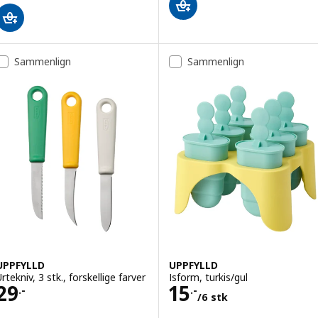
Sammenlign
Sammenlign
UPPFYLLD
UPPFYLLD
rtekniv, 3 stk., forskellige farver
Isform, turkis/gul
Pris 29.-
Pris 15.-/6 stk
29
15
.-
.-
/6 stk