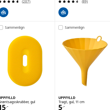
Anmeld: 4.6 ud af 5 Stjerner. Anmeldelser i alt:
Anmeld: 4.5 ud af
(207)
(89)
Sammenlign
Sammenlign
UPPFYLLD
UPPFYLLD
Grøntsagsskrubber, gul
Tragt, gul, 11 cm
Pris 15.-
Pris 5.-
15
5
.-
.-