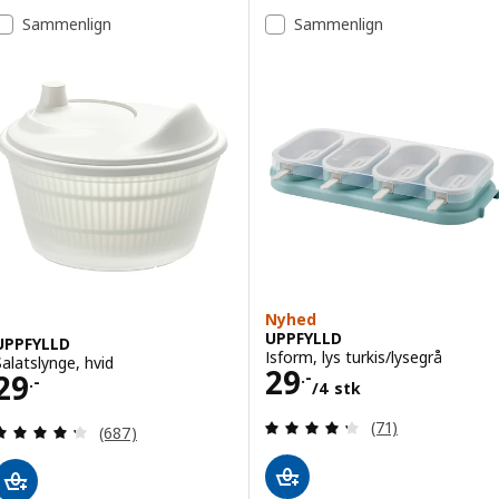
Sammenlign
Sammenlign
Nyhed
UPPFYLLD
UPPFYLLD
Isform, lys turkis/lysegrå
Salatslynge, hvid
Pris 29.-/4 stk
29
Pris 29.-
29
.-
.-
/4 stk
Anmeld: 4.3 ud af
(71)
Anmeld: 4.3 ud af 5 Stjerner. Anmeldelser i alt:
(687)