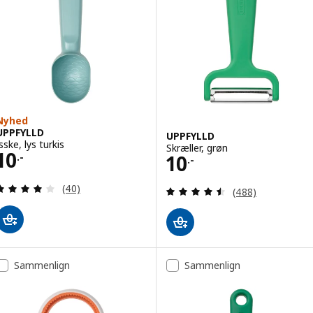
Nyhed
UPPFYLLD
UPPFYLLD
sske, lys turkis
Skræller, grøn
Pris 10.-
10
Pris 10.-
10
.-
.-
Anmeld: 4 ud af 5 Stjerner. Anmeldelser i alt:
(40)
Anmeld: 4.5 ud af
(488)
Sammenlign
Sammenlign