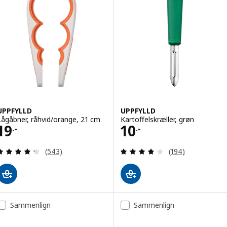
UPPFYLLD
UPPFYLLD
Lågåbner, råhvid/orange, 21 cm
Kartoffelskræller, grøn
Pris 19.-
Pris 10.-
19
10
.-
.-
Anmeld: 4.3 ud af 5 Stjerner. Anmeldelser i alt:
Anmeld: 3.8 ud af
(543)
(194)
Sammenlign
Sammenlign