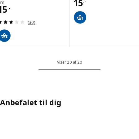
Pris 15.-
15
.-
cm
Pris 15.-
15
.-
Anmeld: 2.8 ud af 5 Stjerner. Anmeldelser i alt:
(30)
Viser 20 af 20
Anbefalet til dig