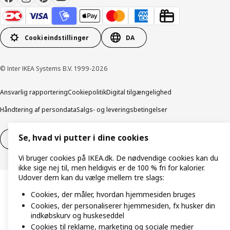
Cookieindstillinger
DA
© Inter IKEA Systems B.V. 1999-2026
Ansvarlig rapportering
Cookiepolitik
Digital tilgængelighed
Håndtering af persondata
Salgs- og leveringsbetingelser
Se, hvad vi putter i dine cookies
Fortryd dit køb
Fortryd dit køb af service
Vi bruger cookies på IKEA.dk. De nødvendige cookies kan du
ikke sige nej til, men heldigvis er de 100 % fri for kalorier.
Udover dem kan du vælge mellem tre slags:
Cookies, der måler, hvordan hjemmesiden bruges
Cookies, der personaliserer hjemmesiden, fx husker din
indkøbskurv og huskeseddel
Cookies til reklame, marketing og sociale medier