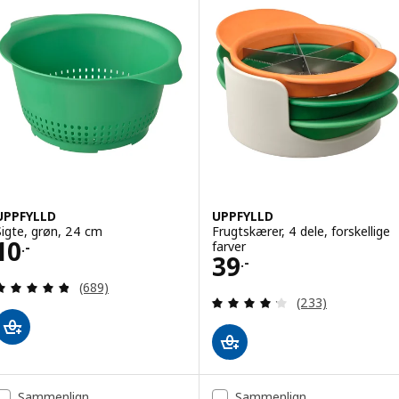
UPPFYLLD
UPPFYLLD
Sigte, grøn, 24 cm
Frugtskærer, 4 dele, forskellige
Pris 10.-
10
farver
.-
Pris 39.-
39
.-
Anmeld: 4.8 ud af 5 Stjerner. Anmeldelser i alt:
(689)
Anmeld: 4.2 ud af
(233)
Sammenlign
Sammenlign