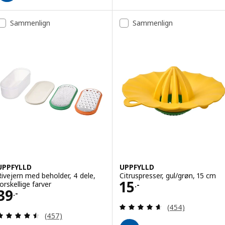
Sammenlign
Sammenlign
UPPFYLLD
UPPFYLLD
Rivejern med beholder, 4 dele,
Citruspresser, gul/grøn, 15 cm
Pris 15.-
15
orskellige farver
.-
Pris 39.-
39
.-
Anmeld: 4.6 ud af
(454)
Anmeld: 4.5 ud af 5 Stjerner. Anmeldelser i alt:
(457)