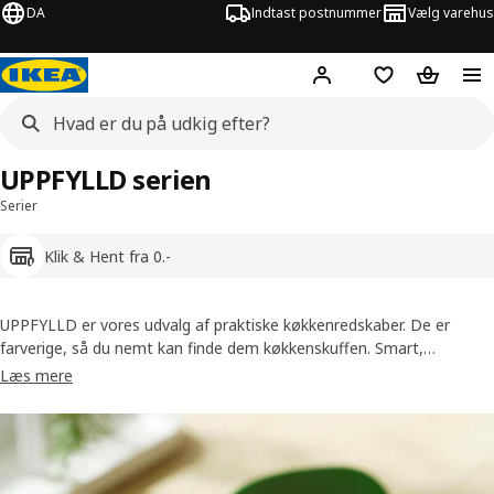
DA
Indtast postnummer
Vælg varehus
Hej!
Log ind her
Huskeliste
Kurv
UPPFYLLD serien
Serier
Klik & Hent fra 0.-
UPPFYLLD er vores udvalg af praktiske køkkenredskaber. De er
farverige, så du nemt kan finde dem køkkenskuffen. Smart,
funktionel og praktisk, du kan hakke, snitte, skrælle og opbevare.
Læs mere
Redskaber gør madlavning hurtig og sjov, og så med mindre spild.