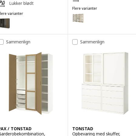
Lukker blødt
Flere varianter
lere varianter
PAX / TONSTAD
Mulighed: PAX / TONSTAD, Gard
AX / TONSTAD
Mulighed: PAX / TONSTAD, Garderobekombination, mørkegrå brun/eg
Sammenlign
Sammenlign
PAX / TONSTAD
TONSTAD
Garderobekombination,
Opbevaring med skuffer,