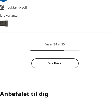
Lukker blødt
lere varianter
AX / TONSTAD
Mulighed: PAX / TONSTAD, Garderobekombination, mørkegrå brun/eg
Viser 24 af 35
Vis flere
Anbefalet til dig