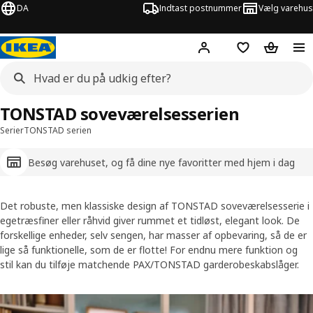
DA
Indtast postnummer
Vælg varehus
Hej!
Log ind her
Huskeliste
Kurv
TONSTAD soveværelsesserien
Serier
TONSTAD serien
Besøg varehuset, og få dine nye favoritter med hjem i dag
Det robuste, men klassiske design af TONSTAD soveværelsesserie i
egetræsfiner eller råhvid giver rummet et tidløst, elegant look. De
forskellige enheder, selv sengen, har masser af opbevaring, så de er
lige så funktionelle, som de er flotte! For endnu mere funktion og
stil kan du tilføje matchende PAX/TONSTAD garderobeskabslåger.