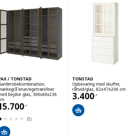
PAX / TONSTAD
TONSTAD
Garderobekombination,
Opbevaring med skuffer,
mørkegrå brun/egetræsfiner
råhvid/glas, 82x47x206 cm
Pris 3400.-
3.400
med bejdse glas, 300x60x236
.-
cm
Pris 15700.-
15.700
.-
Anmeld: 1 ud af 5 Stjerner. Anmeldelser i alt:
(1)