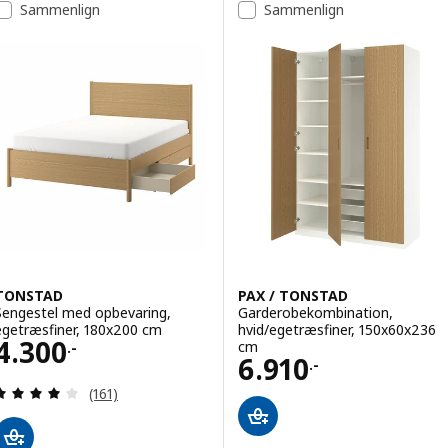
Sammenlign
Sammenlign
TONSTAD
PAX / TONSTAD
Sengestel med opbevaring,
Garderobekombination,
egetræsfiner, 180x200 cm
hvid/egetræsfiner, 150x60x236
Pris 4300.-
4.300
cm
.-
Pris 6910.-
6.910
.-
Anmeld: 4.1 ud af 5 Stjerner. Anmeldelser i alt:
(161)