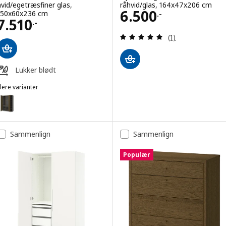
hvid/egetræsfiner glas,
råhvid/glas, 164x47x206 cm
Pris 6500.-
6.500
150x60x236 cm
.-
Pris 7510.-
7.510
.-
Anmeld: 5 ud af 5
(1)
Lukker blødt
lere varianter
AX / TONSTAD
Mulighed: PAX / TONSTAD, Garderobekombination, mørkegrå brun/eg
Mulighed: PAX / TONSTAD, Garderobekombination, hvid/egetræsfiner
Sammenlign
Sammenlign
Mulighed: PAX / TONSTAD, Garderobekombination, mørkegrå brun/ege
Populær