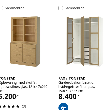
Sammenlign
Sammenlign
TONSTAD
PAX / TONSTAD
Opbevaring med skuffer,
Garderobekombination,
egetræsfiner/glas, 121x47x210
hvid/egetræsfiner glas,
cm
150x60x236 cm
Pris 5200.-
Pris 8400.-
5.200
8.400
.-
.-
Anmeld: 4.7 ud af 5 Stjerner. Anmeldelser i alt:
(3)