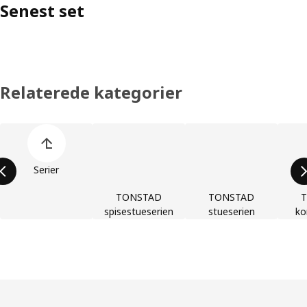
Senest set
Relaterede kategorier
Spring listen med produktkategorier over
Serier
TONSTAD
TONSTAD
spisestueserien
stueserien
ko