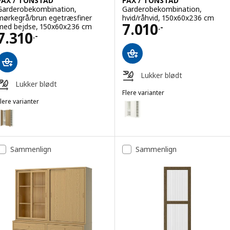
PAX / TONSTAD
PAX / TONSTAD
Garderobekombination,
Garderobekombination,
mørkegrå/brun egetræsfiner
hvid/råhvid, 150x60x236 cm
Pris 7010.-
7.010
med bejdse, 150x60x236 cm
.-
Pris 7310.-
7.310
.-
Lukker blødt
Lukker blødt
Flere varianter
lere varianter
PAX / TONSTAD
Mulighed: PAX / TONSTAD, Gard
AX / TONSTAD
Mulighed: PAX / TONSTAD, Garderobekombination, hvid/egetræsfiner
Mulighed: PAX / TONSTAD, Garderobekombination, hvid/egetræsfiner
Sammenlign
Sammenlign
Mulighed: PAX / TONSTAD, Garderobekombination, mørkegrå/brun eg