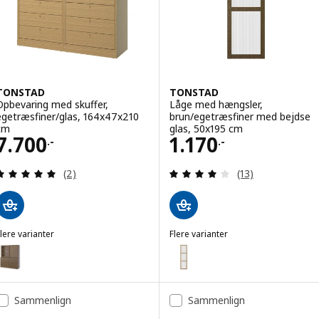
TONSTAD
TONSTAD
Opbevaring med skuffer,
Låge med hængsler,
egetræsfiner/glas, 164x47x210
brun/egetræsfiner med bejdse
cm
glas, 50x195 cm
Pris 7700.-
Pris 1170.-
7.700
1.170
.-
.-
Anmeld: 5 ud af 5 Stjerner. Anmeldelser i alt:
Anmeld: 4 ud af 5
(2)
(13)
lere varianter
Flere varianter
TONSTAD
TONSTAD
ulighed: TONSTAD, Opbevaring med skuffer, brun bejdse egetræsfin
Mulighed: TONSTAD, Låge med h
Mulighed: TONSTAD, Låge med h
Sammenlign
Sammenlign
Mulighed: TONSTAD, Låge med h