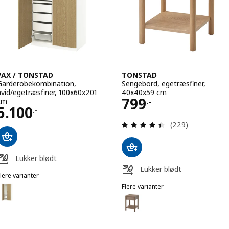
PAX / TONSTAD
TONSTAD
Garderobekombination,
Sengebord, egetræsfiner,
hvid/egetræsfiner, 100x60x201
40x40x59 cm
Pris 799.-
799
cm
.-
Pris 5100.-
5.100
.-
Anmeld: 4.4 ud af
(229)
Lukker blødt
Lukker blødt
lere varianter
AX / TONSTAD
Flere varianter
Mulighed: PAX / TONSTAD, Garderobekombination, hvid/egetræsfiner
TONSTAD
Mulighed: TONSTAD, Sengebord,
Mulighed: PAX / TONSTAD, Garderobekombination, mørkegrå/brun eg
Mulighed: TONSTAD, Sengebord,
Mulighed: PAX / TONSTAD, Garderobekombination, mørkegrå/brun eg