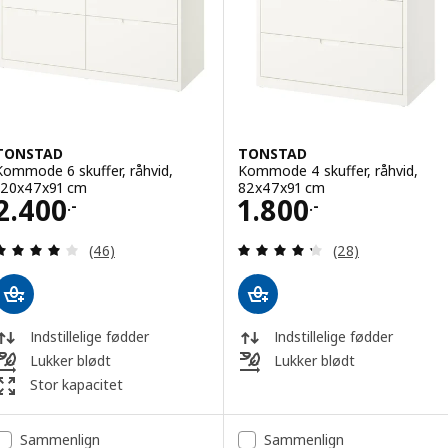
TONSTAD
TONSTAD
Kommode 6 skuffer, råhvid,
Kommode 4 skuffer, råhvid,
120x47x91 cm
82x47x91 cm
Pris 2400.-
Pris 1800.-
2.400
1.800
.-
.-
Anmeld: 4 ud af 5 Stjerner. Anmeldelser i alt:
Anmeld: 4.3 ud af
(46)
(28)
Indstillelige fødder
Indstillelige fødder
Lukker blødt
Lukker blødt
Stor kapacitet
Sammenlign
Sammenlign