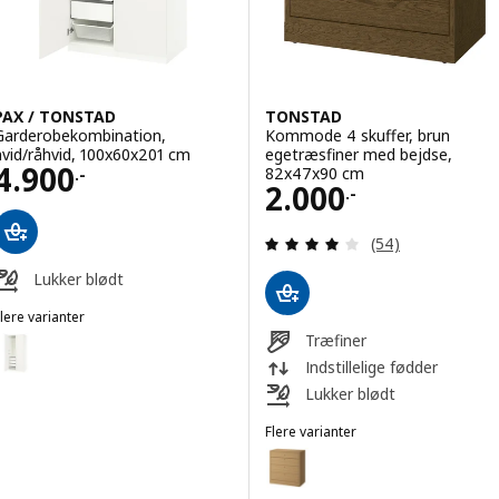
PAX / TONSTAD
TONSTAD
Garderobekombination,
Kommode 4 skuffer, brun
hvid/råhvid, 100x60x201 cm
egetræsfiner med bejdse,
Pris 4900.-
4.900
82x47x90 cm
.-
Pris 2000.-
2.000
.-
Anmeld: 3.9 ud af
(54)
Lukker blødt
lere varianter
AX / TONSTAD
Træfiner
Mulighed: PAX / TONSTAD, Garderobekombination, hvid/råhvid, 100x
Indstillelige fødder
Lukker blødt
Flere varianter
TONSTAD
Mulighed: TONSTAD, Kommode 4 