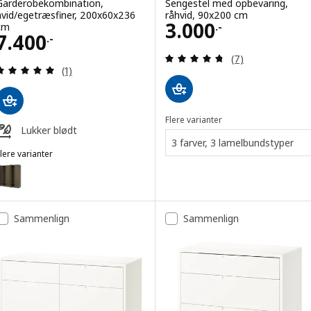
Garderobekombination,
Sengestel med opbevaring,
hvid/egetræsfiner, 200x60x236
råhvid, 90x200 cm
Pris 3000.-
3.000
cm
.-
Pris 7400.-
7.400
.-
Anmeld: 4.7 ud af
(7)
Anmeld: 5 ud af 5 Stjerner. Anmeldelser i alt:
(1)
Flere varianter
Lukker blødt
3 farver, 3 lamelbundstyper
lere varianter
AX / TONSTAD
Mulighed: PAX / TONSTAD, Garderobekombination, mørkegrå/brun eg
Mulighed: PAX / TONSTAD, Garderobekombination, hvid/egetræsfiner
Sammenlign
Sammenlign
Mulighed: PAX / TONSTAD, Garderobekombination, mørkegrå/brun eg