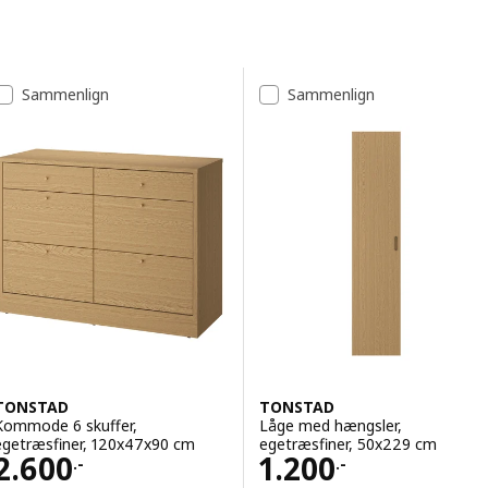
Spring til resultater
Resultatliste
Sammenlign
Sammenlign
TONSTAD
TONSTAD
Kommode 6 skuffer,
Låge med hængsler,
egetræsfiner, 120x47x90 cm
egetræsfiner, 50x229 cm
Pris 2600.-
Pris 1200.-
2.600
1.200
.-
.-