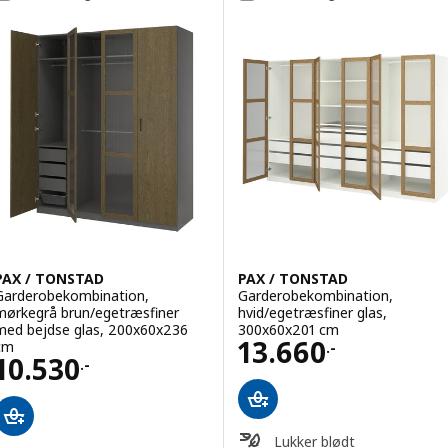
PAX / TONSTAD
PAX / TONSTAD
Garderobekombination,
Garderobekombination,
mørkegrå brun/egetræsfiner
hvid/egetræsfiner glas,
med bejdse glas, 200x60x236
300x60x201 cm
Pris 13660.-
13.660
cm
.-
Pris 10530.-
10.530
.-
Lukker blødt