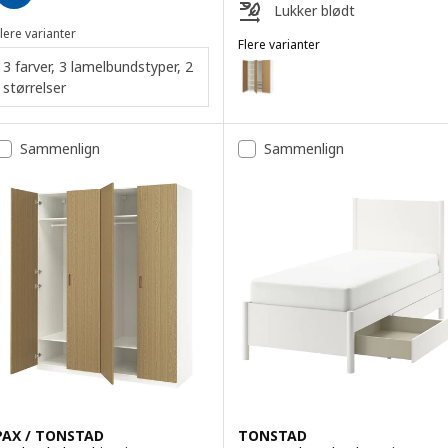
Lukker blødt
lere varianter
Flere varianter
PAX / TONSTAD
3 farver, 3 lamelbundstyper, 2
Mulighed: PAX / TONSTAD, Gard
størrelser
Mulighed: PAX / TONSTAD, Gard
Mulighed: PAX / TONSTAD, Gard
Sammenlign
Sammenlign
PAX / TONSTAD
TONSTAD