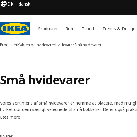
DK
dansk
Produkter
Rum
Tilbud
Trends & Design
Produkter
Køkken og hvidevarer
Hvidevarer
Små hvidevarer
Små hvidevarer
Vores sortiment af små hvidevarer er nemme at placere, med mulighe
hvilket gør dem særligt velegnede til små køkkener. De er også prakti
og har brug for ekstra kogeplader eller et lille køleskab.
Læs mere
8 varer