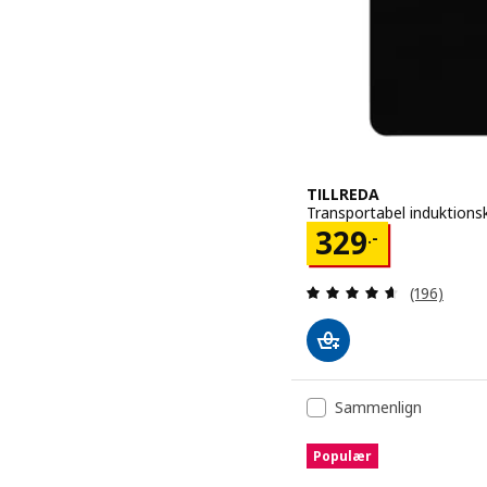
TILLREDA
Transportabel induktions
Pris 329.-
329
.-
Anmeld: 4.6
(196)
Sammenlign
Populær