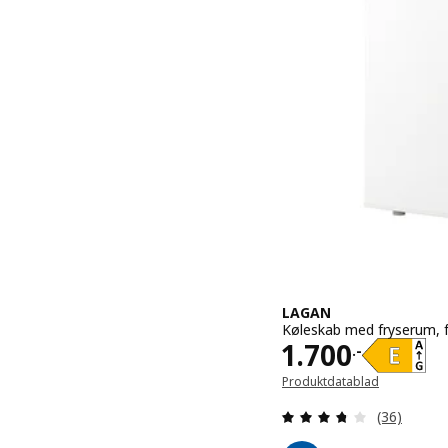
LAGAN
Køleskab med fryserum, fr
Pris 1700.-
1.700
.-
Produktdatablad
(Åbner i et nyt vindue)
Anmeld: 3.7
(36)