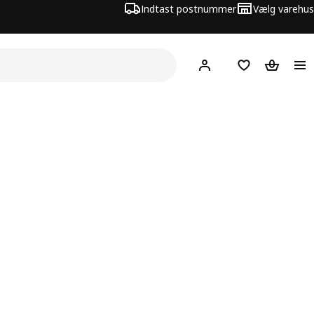
Indtast postnummer
Vælg varehus
Hej!
Log ind her
Huskeliste
Kurv