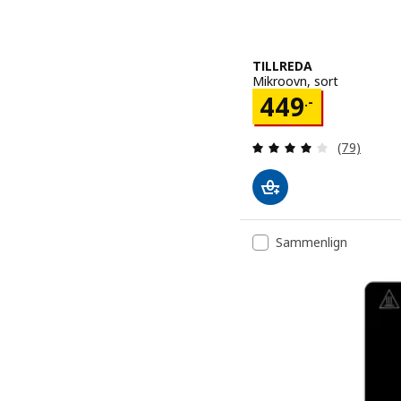
TILLREDA
Mikroovn, sort
Pris 449.-
449
.-
Anmeld: 4 u
(79)
Sammenlign