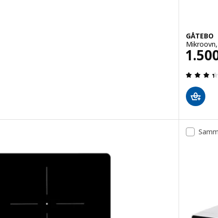
GÅTEBO
Mikroovn, 
Pris 
1.50
d af 5 Stjerner. Anmeldelser i alt:
Samme