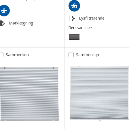
Lysfiltrerende
Mørklægning
Flere varianter
HOPPVALS
Mulighed: HOPPVALS, Plissegard
Sammenlign
Sammenlign