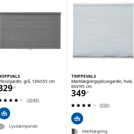
HOPPVALS
TRIPPEVALS
Plissegardin, grå, 130x155 cm
Mørklægningsplissegardin, hvid,
Pris 329.-
329
60x195 cm
.-
Pris 349.-
349
.-
Anmeld: 4.3 ud af 5 Stjerner. Anmeldelser i alt:
(3040)
Anmeld: 3.9 ud af
(550)
Lysdæmpende
Mørklægning