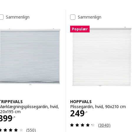
Spring til resultater
Resultatliste
Sammenlign
Sammenlign
Populær
TRIPPEVALS
HOPPVALS
Mørklægningsplissegardin, hvid,
Plissegardin, hvid, 90x210 cm
Pris 249.-
249
120x195 cm
.-
Pris 399.-
399
.-
Anmeld: 4.3 ud af
(3040)
Anmeld: 3.9 ud af 5 Stjerner. Anmeldelser i alt:
(550)