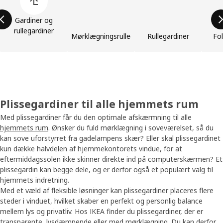
Gardiner og
rullegardiner
Mørklægningsrullegardiner
Rullegardiner
Fo
Plissegardiner til alle hjemmets rum
Med plissegardiner får du den optimale afskærmning til alle
hjemmets rum
. Ønsker du fuld mørklægning i soveværelset, så du
kan sove uforstyrret fra gadelampens skær? Eller skal plissegardinet
kun dække halvdelen af hjemmekontorets vindue, for at
eftermiddagssolen ikke skinner direkte ind på computerskærmen? Et
plissegardin kan begge dele, og er derfor også et populært valg til
hjemmets indretning.
Med et væld af fleksible løsninger kan plissegardiner placeres flere
steder i vinduet, hvilket skaber en perfekt og personlig balance
mellem lys og privatliv. Hos IKEA finder du plissegardiner, der er
transparente, lysdæmpende eller med mørklægning. Du kan derfor