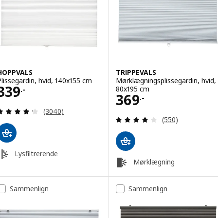
HOPPVALS
TRIPPEVALS
Plissegardin, hvid, 140x155 cm
Mørklægningsplissegardin, hvid,
Pris 339.-
339
80x195 cm
.-
Pris 369.-
369
.-
Anmeld: 4.3 ud af 5 Stjerner. Anmeldelser i alt:
(3040)
Anmeld: 3.9 ud af
(550)
Lysfiltrerende
Mørklægning
Sammenlign
Sammenlign