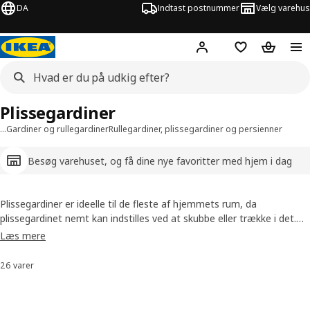
DA
Indtast postnummer
Vælg varehus
Hej!
Log ind her
Huskeliste
Kurv
Plissegardiner
…
Gardiner og rullegardiner
Rullegardiner, plissegardiner og persienner
Besøg varehuset, og få dine nye favoritter med hjem i dag
Plissegardiner er ideelle til de fleste af hjemmets rum, da
plissegardinet nemt kan indstilles ved at skubbe eller trække i det.
Med et plissegardin fra IKEA slipper du også for snore, der kan være
Læs mere
svære at regulere. Vælg mellem hvide, sorte og blå plissegardiner i
forskellige størrelser i vores udvalg.
26 varer
Sorter og filtrer