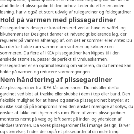
altid finde et plissegardin til dine behov. Leder du efter en anden
løsning, har vi også et stort udvalg af
rullegardiner
og
foldegardiner
.
Hold på varmen med plissegardiner
Plissegardinets design er karakteriseret ved at have et vaffel- og
bikubemønster. Designet danner et indvendigt isolerende lag, der
regulerer på varmen afhængig af, om det er sommer eller vinter. Du
kan derfor holde rum varmere om vinteren og køligere om
sommeren. Da flere af IKEA plissegardiner kan klippes til i den
ønskede størrelse, passer de perfekt til vindueskarmen.
Plissegardiner er en optimal løsning om vinteren, da du hermed kan
holde på varmen og reducere varmeregningen.
Nem håndtering af plissegardiner
Alle plissegardiner fra IKEA fås uden snore. Du indstiller derfor
gardinet ved blot at trække eller skubbe i dem i top eller bund. Den
fleksible mulighed for at hæve og sænke plissegardinet betyder, at
du ikke skal gå på kompromis med den ønsket mængde af sollys, du
ønsker at lukke ind i hjemmets rum. Flere af vores plissegardiner
monteres nemt på væg og loft samt på inder- og ydersiden af
vinduesrammen. Da vores plissegardiner fås i mange design, farver
og størrelser, findes der også et plissegardin til din indretning.