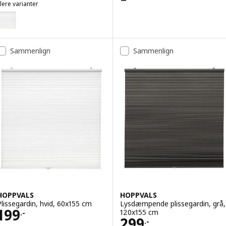
lere varianter
HOPPVALS
ulighed: HOPPVALS, Plissegardin, hvid, 130x155 cm
Sammenlign
Sammenlign
HOPPVALS
HOPPVALS
Plissegardin, hvid, 60x155 cm
Lysdæmpende plissegardin, grå,
Pris 199.-
199
120x155 cm
.-
Pris 299.-
299
.-