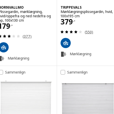
HORNVALLMO
TRIPPEVALS
Plissegardin, mørklægning,
Mørklægningsplissegardin, hvid,
hvid/oppefra og ned nedefra og
100x195 cm
Pris 379.-
379
op, 100x130 cm
.-
Pris 179.-
179
.-
Anmeld: 3.9 ud af
(550)
Anmeld: 3 ud af 5 Stjerner. Anmeldelser i alt:
(377)
Mørklægning
Mørklægning
Sammenlign
Sammenlign