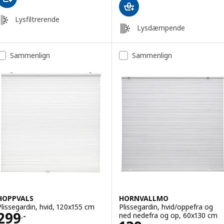
Lysfiltrerende
Lysdæmpende
Sammenlign
Sammenlign
HOPPVALS
HORNVALLMO
Plissegardin, hvid, 120x155 cm
Plissegardin, hvid/oppefra og
Pris 299.-
299
ned nedefra og op, 60x130 cm
.-