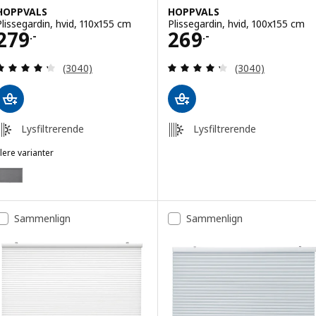
HOPPVALS
HOPPVALS
Plissegardin, hvid, 110x155 cm
Plissegardin, hvid, 100x155 cm
Pris 279.-
Pris 269.-
279
269
.-
.-
Anmeld: 4.3 ud af 5 Stjerner. Anmeldelser i alt:
Anmeld: 4.3 ud af
(3040)
(3040)
Lysfiltrerende
Lysfiltrerende
lere varianter
HOPPVALS
ulighed: HOPPVALS, Plissegardin, grå, 110x155 cm
Sammenlign
Sammenlign