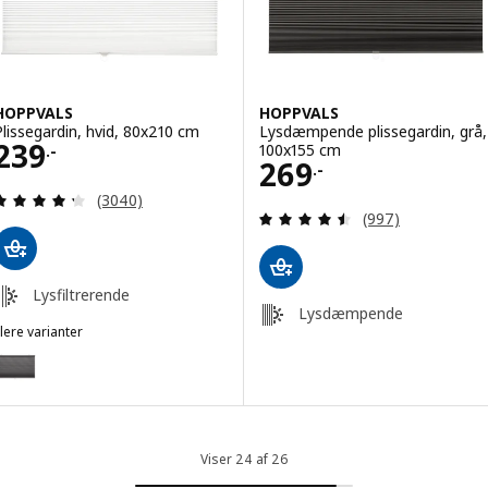
HOPPVALS
HOPPVALS
Plissegardin, hvid, 80x210 cm
Lysdæmpende plissegardin, grå,
Pris 239.-
239
100x155 cm
.-
Pris 269.-
269
.-
Anmeld: 4.3 ud af 5 Stjerner. Anmeldelser i alt:
(3040)
Anmeld: 4.5 ud af
(997)
Lysfiltrerende
Lysdæmpende
lere varianter
HOPPVALS
ulighed: HOPPVALS, Plissegardin, grå, 80x210 cm
Viser 24 af 26