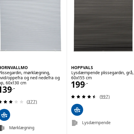
HORNVALLMO
HOPPVALS
Plissegardin, mørklægning,
Lysdæmpende plissegardin, grå,
hvid/oppefra og ned nedefra og
60x155 cm
Pris 199.-
199
op, 60x130 cm
.-
Pris 139.-
139
.-
Anmeld: 4.5 ud af
(997)
Anmeld: 3 ud af 5 Stjerner. Anmeldelser i alt:
(377)
Lysdæmpende
Mørklægning