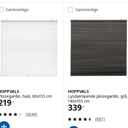
Sammenlign
Sammenlign
HOPPVALS
HOPPVALS
Plissegardin, hvid, 80x155 cm
Lysdæmpende plissegardin, grå,
Pris 219.-
219
140x155 cm
.-
Pris 339.-
339
.-
Anmeld: 4.3 ud af 5 Stjerner. Anmeldelser i alt:
(3040)
Anmeld: 4.5 ud af
(997)