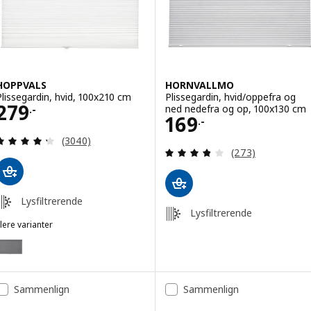
HOPPVALS
HORNVALLMO
Plissegardin, hvid, 100x210 cm
Plissegardin, hvid/oppefra og
Pris 279.-
279
ned nedefra og op, 100x130 cm
.-
Pris 169.-
169
.-
Anmeld: 4.3 ud af 5 Stjerner. Anmeldelser i alt:
(3040)
Anmeld: 3.8 ud af
(273)
Lysfiltrerende
Lysfiltrerende
lere varianter
HOPPVALS
ulighed: HOPPVALS, Plissegardin, grå, 100x210 cm
Sammenlign
Sammenlign