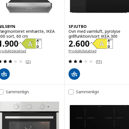
NILSBYN
SPJUTBO
Vægmonteret emhætte, IKEA
Ovn med varmluft, pyrolyse
300 sort, 60 cm
grillfunktion/sort IKEA 300
Pris 1900.-
Pris 2600.-
1.900
2.600
.-
.-
Produktdatablad
Produktdatablad
Anmeld: 3 ud af 5 Stjerner. Anmeldelser i alt:
Anmeld: 3 ud af 5
(2)
(11)
Sammenlign
Sammenlign