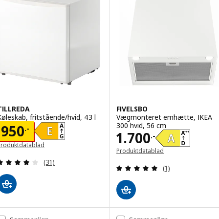
TILLREDA
FIVELSBO
Køleskab, fritstående/hvid, 43 l
Vægmonteret emhætte, IKEA
300 hvid, 56 cm
Pris 950.-
950
.-
Pris 1700.-
1.700
.-
Produktdatablad
Produktdatablad
Åbner i et nyt vindue)
Anmeld: 3.9 ud af 5 Stjerner. Anmeldelser i alt:
(31)
Anmeld: 5 ud af 5
(1)