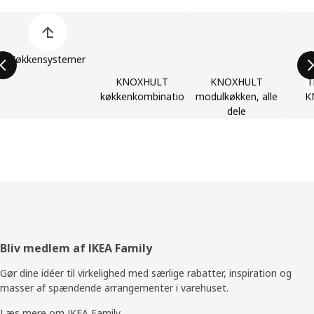
Spring listen med produktkategorier over
Køkkensystemer
KNOXHULT
KNOXHULT
T
køkkenkombinationer
modulkøkken, alle
K
dele
Footer
Bliv medlem af IKEA Family
Gør dine idéer til virkelighed med særlige rabatter, inspiration og
masser af spændende arrangementer i varehuset.
Læs mere om IKEA Family