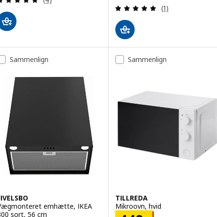
Anmeld: 5 ud af 5
(1)
Sammenlign
Sammenlign
FIVELSBO
TILLREDA
Vægmonteret emhætte, IKEA
Mikroovn, hvid
300 sort, 56 cm