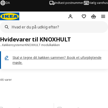
DA
Indtast postnummer
Vælg varehus
Hej!
Log ind her
Huskeliste
Kurv
Hvidevarer til KNOXHULT
…
Køkkensystemer
KNOXHULT modulkøkken
Skal vi tegne dit køkken sammen? Book et uforpligtende
møde.
46 varer
Sorter og filtrer
Spring til resultater
Resultatliste