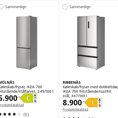
Sammenlign
Sammenlign
MÖLNÅS
RIBBENÅS
Køleskab/fryser, IKEA 700
Køleskab/fryser med dobbeltdør
fritstående/stålfarvet, 249/106 l
IKEA 700 fritstående/rustfrit
Pris 5900.-
5.900
stål, 347/169 l
.-
Pris 8900.-
8.900
.-
Produktdatablad
Åbner i et nyt vindue)
Produktdatablad
Anmeld: 4.2 ud af 5 Stjerner. Anmeldelser i alt:
(Åbner i et nyt vindue)
(11)
Anmeld: 4.1 ud af