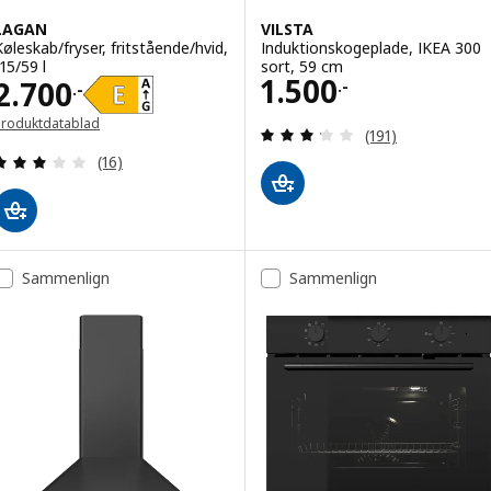
LAGAN
VILSTA
Køleskab/fryser, fritstående/hvid,
Induktionskogeplade, IKEA 300
15/59 l
sort, 59 cm
Pris 1500.-
1.500
Pris 2700.-
2.700
.-
.-
Produktdatablad
Anmeld: 3.2 ud af
(191)
Åbner i et nyt vindue)
Anmeld: 3 ud af 5 Stjerner. Anmeldelser i alt:
(16)
Sammenlign
Sammenlign