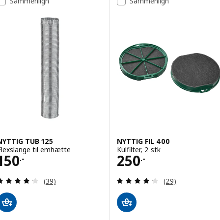
Sammenlign
Sammenlign
NYTTIG TUB 125
NYTTIG FIL 400
Flexslange til emhætte
Kulfilter, 2 stk
Pris 150.-
Pris 250.-
150
250
.-
.-
Anmeld: 4.2 ud af 5 Stjerner. Anmeldelser i alt:
Anmeld: 4.2 ud af
(39)
(29)