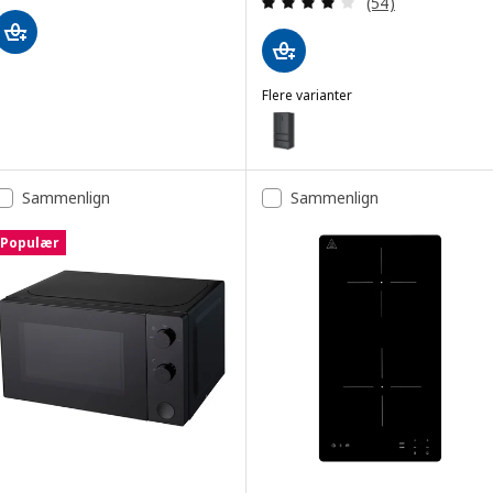
(54)
Flere varianter
RIBBENÅS
Mulighed: RIBBENÅS, Køleskab/fry
Sammenlign
Sammenlign
Populær