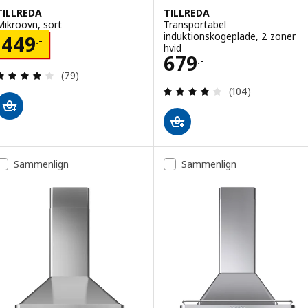
TILLREDA
TILLREDA
Mikroovn, sort
Transportabel
induktionskogeplade, 2 zoner
Pris 449.-
449
.-
hvid
Pris 679.-
679
.-
Anmeld: 4 ud af 5 Stjerner. Anmeldelser i alt:
(79)
Anmeld: 4 ud af 5
(104)
Sammenlign
Sammenlign