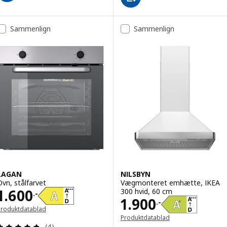
Sammenlign
Sammenlign
LAGAN
NILSBYN
Ovn, stålfarvet
Vægmonteret emhætte, IKEA
Pris 1600.-
1.600
300 hvid, 60 cm
.-
Pris 1900.-
1.900
.-
Produktdatablad
Produktdatablad
Anmeld: 4.8 ud af 5 Stjerner. Anmeldelser i alt:
(4)