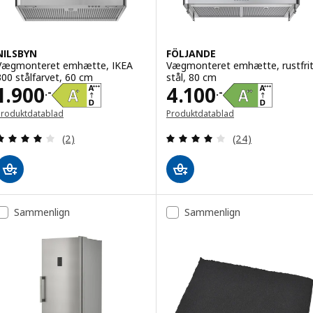
NILSBYN
FÖLJANDE
Vægmonteret emhætte, IKEA
Vægmonteret emhætte, rustfri
300 stålfarvet, 60 cm
stål, 80 cm
Pris 1900.-
Pris 4100.-
1.900
4.100
.-
.-
Produktdatablad
Produktdatablad
Anmeld: 4 ud af 5 Stjerner. Anmeldelser i alt:
Anmeld: 4 ud af 5
(2)
(24)
Sammenlign
Sammenlign