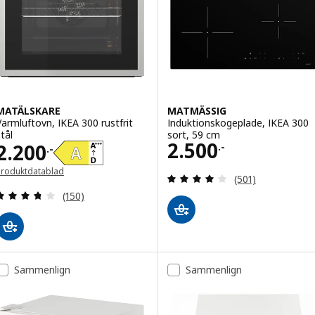
MATÄLSKARE
MATMÄSSIG
Varmluftovn, IKEA 300 rustfrit
Induktionskogeplade, IKEA 300
tål
sort, 59 cm
Pris 2500.-
2.500
Pris 2200.-
2.200
.-
.-
Produktdatablad
Anmeld: 4.1 ud af
(501)
Anmeld: 3.7 ud af 5 Stjerner. Anmeldelser i alt:
(150)
Sammenlign
Sammenlign