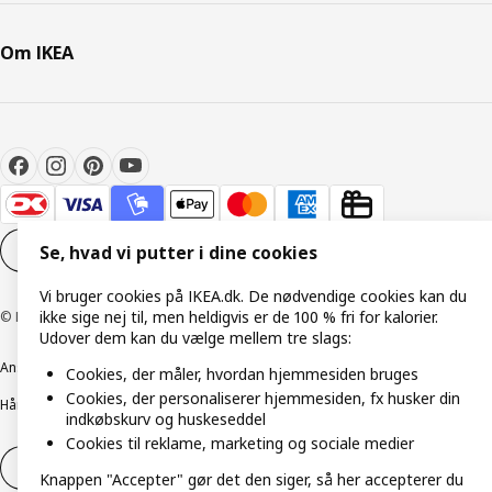
Om IKEA
Cookieindstillinger
DA
Se, hvad vi putter i dine cookies
Vi bruger cookies på IKEA.dk. De nødvendige cookies kan du
ikke sige nej til, men heldigvis er de 100 % fri for kalorier.
© Inter IKEA Systems B.V. 1999-2026
Udover dem kan du vælge mellem tre slags:
Ansvarlig rapportering
Cookiepolitik
Digital tilgængelighed
Cookies, der måler, hvordan hjemmesiden bruges
Cookies, der personaliserer hjemmesiden, fx husker din
Håndtering af persondata
Salgs- og leveringsbetingelser
indkøbskurv og huskeseddel
Cookies til reklame, marketing og sociale medier
Fortryd dit køb
Fortryd dit køb af service
Knappen "Accepter" gør det den siger, så her accepterer du