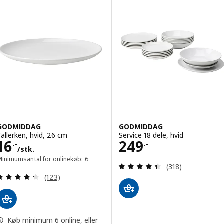
GODMIDDAG
GODMIDDAG
Tallerken, hvid, 26 cm
Service 18 dele, hvid
Pris 16.-/stk.
Pris 249.-
16
249
.-
.-
/stk.
Minimumsantal for onlinekøb: 6
Anmeld: 4.4 ud af
(318)
Anmeld: 4.3 ud af 5 Stjerner. Anmeldelser i alt:
(123)
Køb minimum 6 online, eller