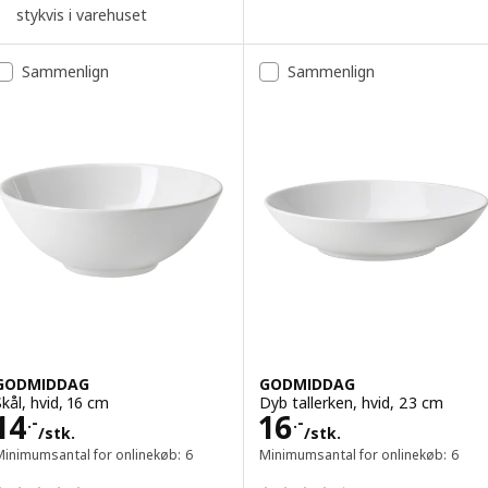
stykvis i varehuset
Sammenlign
Sammenlign
GODMIDDAG
GODMIDDAG
Skål, hvid, 16 cm
Dyb tallerken, hvid, 23 cm
Pris 14.-/stk.
Pris 16.-/stk.
14
16
.-
.-
/stk.
/stk.
Minimumsantal for onlinekøb: 6
Minimumsantal for onlinekøb: 6