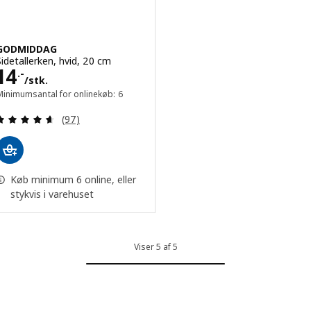
GODMIDDAG
Sidetallerken, hvid, 20 cm
Pris 14.-/stk.
14
.-
/stk.
Minimumsantal for onlinekøb: 6
Anmeld: 4.6 ud af 5 Stjerner. Anmeldelser i alt:
(97)
Køb minimum 6 online, eller
stykvis i varehuset
Viser 5 af 5