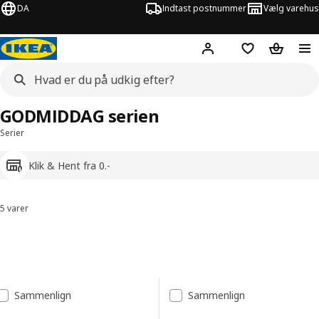
DA
Indtast postnummer
Vælg varehus
Hej!
Log ind her
Huskeliste
Kurv
GODMIDDAG serien
Serier
Klik & Hent fra 0.-
5 varer
Sorter og filtrer
Spring til resultater
Resultatliste
Sammenlign
Sammenlign