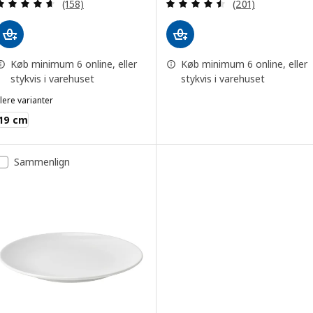
Anmeld: 4.6 ud af 5 Stjerner. Anmeldelser i alt:
Anmeld: 4.5 ud af
(158)
(201)
Køb minimum 6 online, eller
Køb minimum 6 online, eller
stykvis i varehuset
stykvis i varehuset
lere varianter
GODMIDDAG
19 cm
Sammenlign