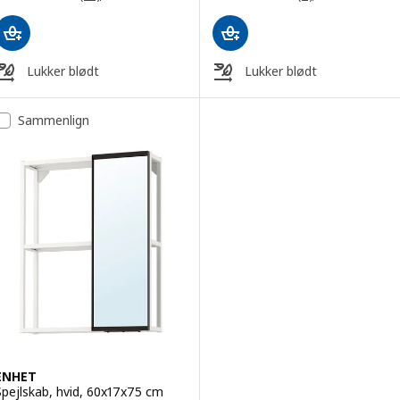
Lukker blødt
Lukker blødt
Sammenlign
ENHET
Spejlskab, hvid, 60x17x75 cm