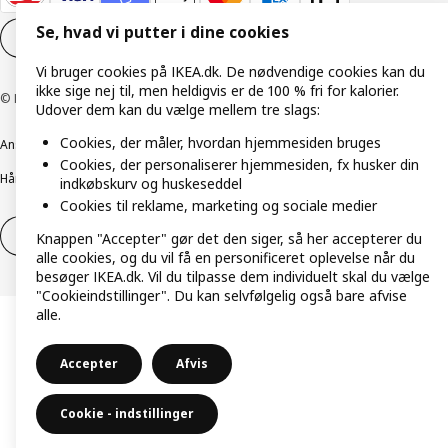
Se, hvad vi putter i dine cookies
Cookieindstillinger
DA
Vi bruger cookies på IKEA.dk. De nødvendige cookies kan du
ikke sige nej til, men heldigvis er de 100 % fri for kalorier.
© Inter IKEA Systems B.V. 1999-2026
Udover dem kan du vælge mellem tre slags:
Cookies, der måler, hvordan hjemmesiden bruges
Ansvarlig rapportering
Cookiepolitik
Digital tilgængelighed
Cookies, der personaliserer hjemmesiden, fx husker din
Håndtering af persondata
Salgs- og leveringsbetingelser
indkøbskurv og huskeseddel
Cookies til reklame, marketing og sociale medier
Fortryd dit køb
Fortryd dit køb af service
Knappen "Accepter" gør det den siger, så her accepterer du
alle cookies, og du vil få en personificeret oplevelse når du
besøger IKEA.dk. Vil du tilpasse dem individuelt skal du vælge
"Cookieindstillinger". Du kan selvfølgelig også bare afvise
alle.
Accepter
Afvis
Cookie - indstillinger