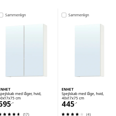
Spring til resultater
Resultatliste
Sammenlign
Sammenlign
ENHET
ENHET
Spejlskab med låger, hvid,
Spejlskab med låge, hvid,
60x17x75 cm
40x17x75 cm
Pris 695.-
Pris 445.-
695
445
.-
.-
Anmeld: 4.6 ud af 5 Stjerner. Anmeldelser i alt:
Anmeld: 4 ud af 5
(17)
(4)