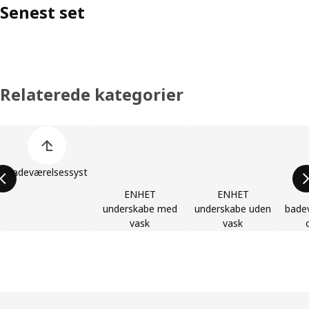
Senest set
Relaterede kategorier
Spring listen med produktkategorier over
Badeværelsessystemer
ENHET
ENHET
underskabe med
underskabe uden
bade
vask
vask