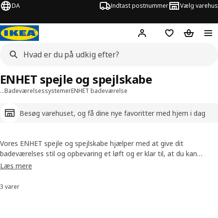
DA
Indtast postnummer
Vælg varehus
Hej!
Log ind her
Huskeliste
Kurv
ENHET spejle og spejlskabe
…
Badeværelsessystemer
ENHET badeværelse
Besøg varehuset, og få dine nye favoritter med hjem i dag
Vores ENHET spejle og spejlskabe hjælper med at give dit
badeværelses stil og opbevaring et løft og er klar til, at du kan
tjekke makeuppen eller barberskummet. De kan også få rummet til
Læs mere
at virke lysere og større. Vi har et bredt udvalg at vælge imellem,
herunder løsninger med åbne hylder.
3 varer
Sorter og filtrer