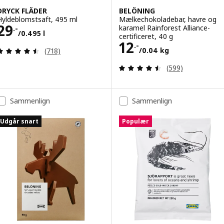
DRYCK FLÄDER
BELÖNING
Hyldeblomstsaft, 495 ml
Mælkechokoladebar, havre og
Pris 29.-/0.495 l
29
karamel Rainforest Alliance-
.-
/0.495 l
certificeret, 40 g
Pris 12.-/0.04 k
12
.-
Anmeld: 4.5 ud af 5 Stjerner. Anmeldelser i alt:
/0.04 kg
(718)
Anmeld: 4.5 ud af
(599)
Sammenlign
Sammenlign
Udgår snart
Populær