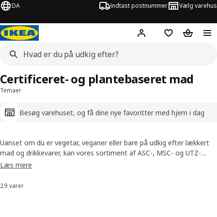
DA
Indtast postnummer
Vælg varehus
Hej!
Log ind her
Huskeliste
Kurv
Certificeret- og plantebaseret mad
Temaer
Besøg varehuset, og få dine nye favoritter med hjem i dag
Uanset om du er vegetar, veganer eller bare på udkig efter lækkert
mad og drikkevarer, kan vores sortiment af ASC-, MSC- og UTZ-
certificeret fisk og skaldyr, kaffeprodukter og plantebaserede
Læs mere
fødevarer hjælpe dig med at træffe sundere valg. Fra veggie
hotdogs til plantebaserede boller og vegansk is – der er et stort
29 varer
Sorter og filtrer
udvalg af plantebaserede alternativer i IKEA. Uanset hvad du vælger,
kan du være sikker på, at mad fra jorden smager himmelsk.