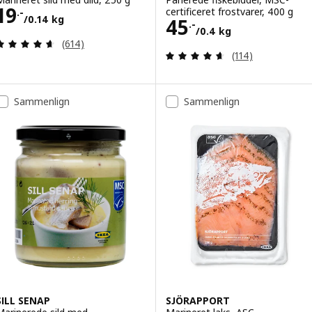
Pris 19.-/0.14 kg
19
certificeret frostvarer, 400 g
.-
/0.14 kg
Pris 45.-/0.4 kg
45
.-
/0.4 kg
Anmeld: 4.6 ud af 5 Stjerner. Anmeldelser i alt:
(614)
Anmeld: 4.6 ud af
(114)
Sammenlign
Sammenlign
SILL SENAP
SJÖRAPPORT