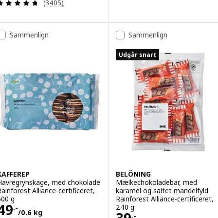
Anmeld: 4.7 ud af 5 Stjerner. Anmeldelser i alt:
(3405)
Sammenlign
Sammenlign
Udgår snart
KAFFEREP
BELÖNING
Havregrynskage, med chokolade
Mælkechokoladebar, med
Rainforest Alliance-certificeret,
karamel og saltet mandelfyld
600 g
Rainforest Alliance-certificeret,
Pris 49.-/0.6 kg
49
240 g
.-
/0.6 kg
Pris 39.-/0.24 k
.-