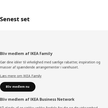
Senest set
Footer
Bliv medlem af IKEA Family
Gør dine idéer til virkelighed med særlige rabatter, inspiration og
masser af spændende arrangementer i varehuset.
Læs mere om IKEA Family
Bliv medlem nu
Bliv medlem af IKEA Business Network
Få glæde af en række unikke fordele for dig og din virksomhed.