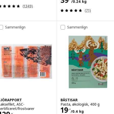
39
/0.24 kg
Anmeld: 4.7 ud af 5 Stjerner. Anmeldelser i alt:
(1349)
Anmeld: 4.7 ud af
(71)
Sammenlign
Sammenlign
SJÖRAPPORT
BÄSTISAR
Laksefilet, ASC-
Pasta, økologisk, 400 g
Pris 19.-/0.4 kg
19
certificeret/frostvarer
.-
/0.4 kg
.-