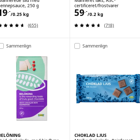
Marinerede sild med
Marineret laks, ASC-
sennepsauce, 250 g
certificeret/frostvarer
Pris 19.-/0.25 kg
Pris 59.-/0.2 kg
19
59
.-
.-
/0.25 kg
/0.2 kg
Anmeld: 4.6 ud af 5 Stjerner. Anmeldelser i alt:
Anmeld: 4.6 ud af
(655)
(718)
Sammenlign
Sammenlign
BELÖNING
CHOKLAD LJUS