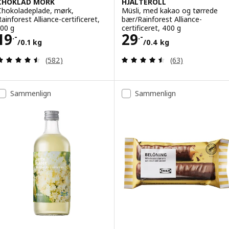
CHOKLAD MÖRK
HJÄLTEROLL
Chokoladeplade, mørk,
Müsli, med kakao og tørrede
Rainforest Alliance-certificeret,
bær/Rainforest Alliance-
100 g
certificeret, 400 g
Pris 19.-/0.1 kg
Pris 29.-/0.4 kg
19
29
.-
.-
/0.1 kg
/0.4 kg
Anmeld: 4.5 ud af 5 Stjerner. Anmeldelser i alt:
Anmeld: 4.5 ud af
(582)
(63)
Sammenlign
Sammenlign