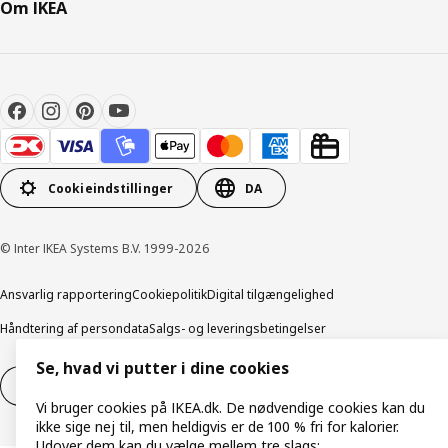
Om IKEA
Cookieindstillinger
DA
© Inter IKEA Systems B.V. 1999-2026
Ansvarlig rapportering
Cookiepolitik
Digital tilgængelighed
Håndtering af persondata
Salgs- og leveringsbetingelser
Se, hvad vi putter i dine cookies
Fortryd dit køb
Fortryd dit køb af service
Vi bruger cookies på IKEA.dk. De nødvendige cookies kan du
ikke sige nej til, men heldigvis er de 100 % fri for kalorier.
Udover dem kan du vælge mellem tre slags: