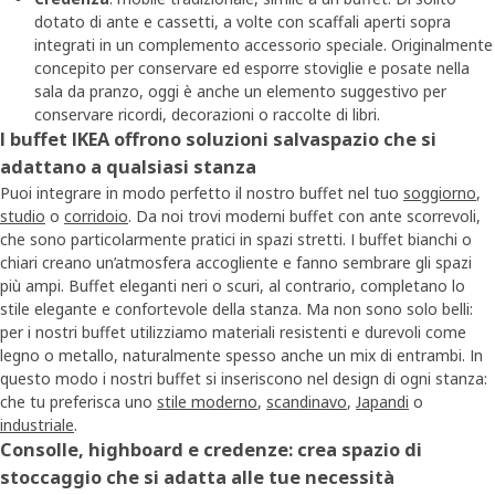
dotato di ante e cassetti, a volte con scaffali aperti sopra
integrati in un complemento accessorio speciale. Originalmente
concepito per conservare ed esporre stoviglie e posate nella
sala da pranzo, oggi è anche un elemento suggestivo per
conservare ricordi, decorazioni o raccolte di libri.
I buffet IKEA offrono soluzioni salvaspazio che si
adattano a qualsiasi stanza
Puoi integrare in modo perfetto il nostro buffet nel tuo
soggiorno
,
studio
o
corridoio
. Da noi trovi moderni buffet con ante scorrevoli,
che sono particolarmente pratici in spazi stretti. I buffet bianchi o
chiari creano un’atmosfera accogliente e fanno sembrare gli spazi
più ampi. Buffet eleganti neri o scuri, al contrario, completano lo
stile elegante e confortevole della stanza. Ma non sono solo belli:
per i nostri buffet utilizziamo materiali resistenti e durevoli come
legno o metallo, naturalmente spesso anche un mix di entrambi. In
questo modo i nostri buffet si inseriscono nel design di ogni stanza:
che tu preferisca uno
stile moderno
,
scandinavo
,
Japandi
o
industriale
.
Consolle, highboard e credenze: crea spazio di
stoccaggio che si adatta alle tue necessità