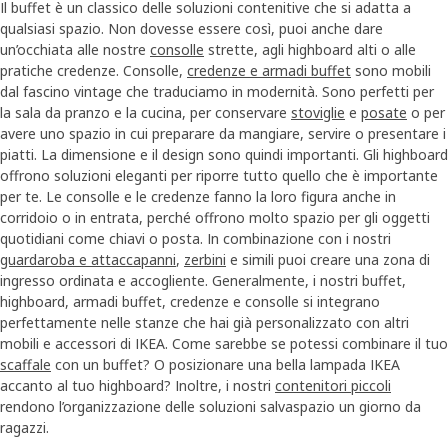
Il buffet è un classico delle soluzioni contenitive che si adatta a
qualsiasi spazio. Non dovesse essere così, puoi anche dare
un’occhiata alle nostre
consolle
strette, agli highboard alti o alle
pratiche credenze. Consolle,
credenze e armadi buffet
sono mobili
dal fascino vintage che traduciamo in modernità. Sono perfetti per
la sala da pranzo e la cucina, per conservare
stoviglie
e
posate
o per
avere uno spazio in cui preparare da mangiare, servire o presentare i
piatti. La dimensione e il design sono quindi importanti. Gli highboard
offrono soluzioni eleganti per riporre tutto quello che è importante
per te. Le consolle e le credenze fanno la loro figura anche in
corridoio o in entrata, perché offrono molto spazio per gli oggetti
quotidiani come chiavi o posta. In combinazione con i nostri
guardaroba e attaccapanni
,
zerbini
e simili puoi creare una zona di
ingresso ordinata e accogliente. Generalmente, i nostri buffet,
highboard, armadi buffet, credenze e consolle si integrano
perfettamente nelle stanze che hai già personalizzato con altri
mobili e accessori di IKEA. Come sarebbe se potessi combinare il tuo
scaffale
con un buffet? O posizionare una bella lampada IKEA
accanto al tuo highboard? Inoltre, i nostri
contenitori piccoli
rendono l’organizzazione delle soluzioni salvaspazio un giorno da
ragazzi.