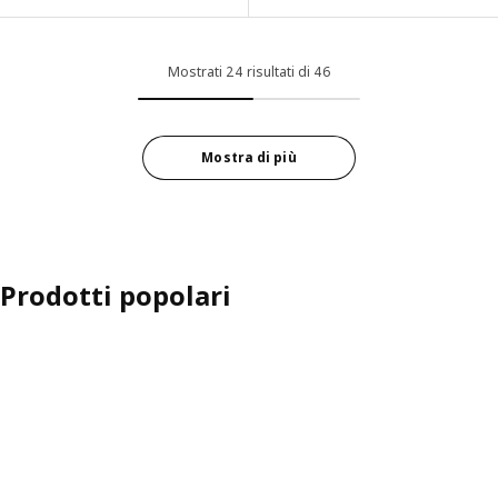
pzione: BESTÅ, Combinazione + ante/cassetti, marrone-nero/Hedevi
Opzione: KALLAX, Scaffale, luci
pzione: BESTÅ, Combinazione + ante/cassetti, marrone-nero/Hedevi
Mostrati 24 risultati di 46
pzione: BESTÅ, Combinazione + ante/cassetti, marrone-nero Björkö
Opzione: BESTÅ, Combinazione + ante/cassetti, bianco/Lappviken/S
Mostra di più
pzione: BESTÅ, Combinazione + ante/cassetti, bianco/Lappviken/Stu
Prodotti popolari