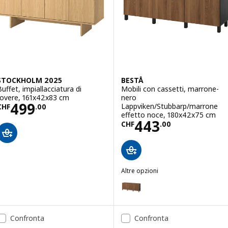
Opzione: BESTÅ, Mobili con cass
STOCKHOLM 2025
BESTÅ
Buffet, impiallacciatura di
Mobili con cassetti, marrone-
rovere, 161x42x83 cm
nero
Prezzo CHF 499.00
499
Lappviken/Stubbarp/marrone
CHF
.
00
effetto noce, 180x42x75 cm
Prezzo CHF 443
443
CHF
.
00
Altre opzioni
BESTÅ
Opzione: BESTÅ, Mobili con cas
Opzione: BESTÅ, Mobili con cas
Confronta
Confronta
Opzione: BESTÅ, Mobili con cas