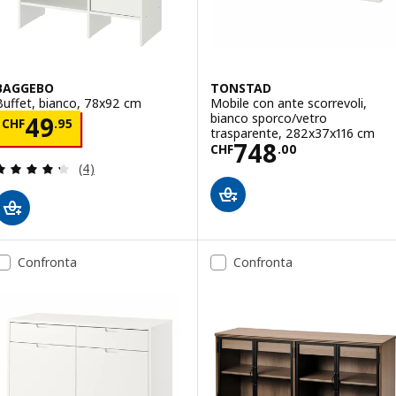
BAGGEBO
TONSTAD
Buffet, bianco, 78x92 cm
Mobile con ante scorrevoli,
bianco sporco/vetro
Prezzo CHF 49.95
49
CHF
.
95
trasparente, 282x37x116 cm
Prezzo CHF 748
748
CHF
.
00
Recensione: 4.3 fuori da 5 stelle. Totale recension
(4)
Confronta
Confronta