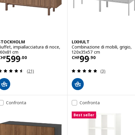
STOCKHOLM
LIXHULT
Buffet, impiallacciatura di noce,
Combinazione di mobili, grigio,
160x81 cm
120x35x57 cm
Prezzo CHF 599.00
Prezzo CHF 99.
599
99
CHF
.
00
CHF
.
90
Recensione: 4.5 fuori da 5 stelle. Totale recension
Recensione: 5 fuo
(21)
(3)
Confronta
Confronta
Best seller