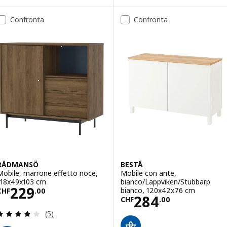
Opzione: BESTÅ, Combinazione 
Confronta
Confronta
Opzione: BESTÅ, Combinazione di
Opzione: BESTÅ, Combinazione d
Opzione: BESTÅ, Combinazione di
Opzione: BESTÅ, Combinazione di
RÅDMANSÖ
BESTÅ
Mobile, marrone effetto noce,
Mobile con ante,
118x49x103 cm
bianco/Lappviken/Stubbarp
Prezzo CHF 229.00
229
bianco, 120x42x76 cm
CHF
.
00
Prezzo CHF 284
284
CHF
.
00
Recensione: 4 fuori da 5 stelle. Totale recensioni:
(5)