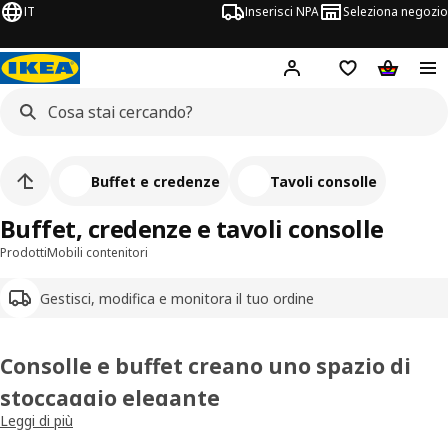
IT
Inserisci NPA
Seleziona negozio
Hej!
Accedi ora
Foglietto degli 
Carrello
Buffet e credenze
Tavoli consolle
Buffet, credenze e tavoli consolle
Prodotti
Mobili contenitori
Gestisci, modifica e monitora il tuo ordine
Consolle e buffet creano uno spazio di
stoccaggio elegante
Leggi di più
Desideri soluzioni salvaspazio per sfruttare in modo ottimale la
stanza? Dai un’occhiata a buffet, consolle, highboard, armadi buffet