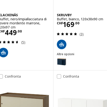
KLACKENÄS
SKRUVBY
Buffet, nero/impiallacciatura di
Buffet, bianco, 120x38x90 cm
Prezzo CHF 169
169
rovere mordente marrone,
CHF
.
00
120x97 cm
Prezzo CHF 449.00
449
CHF
.
00
Recensione: 5 fuo
(3)
Recensione: 4.6 fuori da 5 stelle. Totale recension
(5)
Altre opzioni
SKRUVBY
Opzione: SKRUVBY, Buffet, blu-
Confronta
Confronta