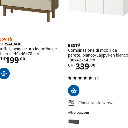
Novità
FÖRSÄLJARE
BESTÅ
Buffet, beige scuro legno/beige
Combinazione di mobili da
chiaro, 140x46x78 cm
parete, bianco/Lappviken bianco
Prezzo CHF 199.00
199
CHF
.
00
180x42x64 cm
Prezzo CHF 339
339
CHF
.
00
Recensione: 5 fuo
(1)
Chiusura silenziosa
Altre opzioni
BESTÅ
Opzione: BESTÅ, Combinazione d