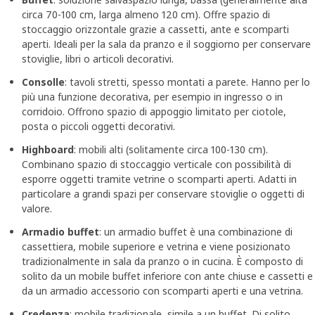
circa 70-100 cm, larga almeno 120 cm). Offre spazio di
stoccaggio orizzontale grazie a cassetti, ante e scomparti
aperti. Ideali per la sala da pranzo e il soggiorno per conservare
stoviglie, libri o articoli decorativi.
Consolle
: tavoli stretti, spesso montati a parete. Hanno per lo
più una funzione decorativa, per esempio in ingresso o in
corridoio. Offrono spazio di appoggio limitato per ciotole,
posta o piccoli oggetti decorativi.
Highboard
: mobili alti (solitamente circa 100-130 cm).
Combinano spazio di stoccaggio verticale con possibilità di
esporre oggetti tramite vetrine o scomparti aperti. Adatti in
particolare a grandi spazi per conservare stoviglie o oggetti di
valore.
Armadio buffet
: un armadio buffet è una combinazione di
cassettiera, mobile superiore e vetrina e viene posizionato
tradizionalmente in sala da pranzo o in cucina. È composto di
solito da un mobile buffet inferiore con ante chiuse e cassetti e
da un armadio accessorio con scomparti aperti e una vetrina.
Credenza
: mobile tradizionale, simile a un buffet. Di solito