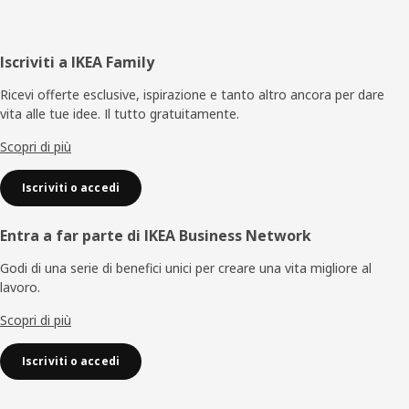
Piè
Iscriviti a IKEA Family
di
Ricevi offerte esclusive, ispirazione e tanto altro ancora per dare
vita alle tue idee. Il tutto gratuitamente.
pagina
Scopri di più
Iscriviti o accedi
Entra a far parte di IKEA Business Network
Godi di una serie di benefici unici per creare una vita migliore al
lavoro.
Scopri di più
Iscriviti o accedi