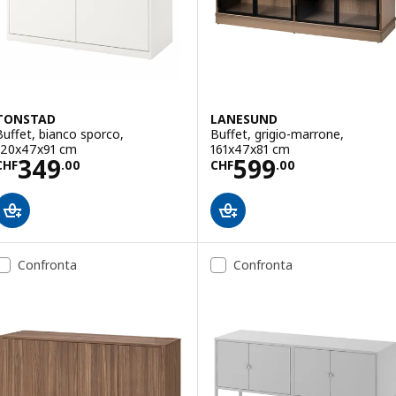
TONSTAD
LANESUND
Buffet, bianco sporco,
Buffet, grigio-marrone,
120x47x91 cm
161x47x81 cm
Prezzo CHF 349.00
Prezzo CHF 599
349
599
CHF
.
00
CHF
.
00
Confronta
Confronta