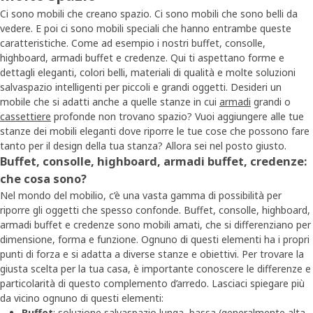
Ci sono mobili che creano spazio. Ci sono mobili che sono belli da
vedere. E poi ci sono mobili speciali che hanno entrambe queste
caratteristiche. Come ad esempio i nostri buffet, consolle,
highboard, armadi buffet e credenze. Qui ti aspettano forme e
dettagli eleganti, colori belli, materiali di qualità e molte soluzioni
salvaspazio intelligenti per piccoli e grandi oggetti. Desideri un
mobile che si adatti anche a quelle stanze in cui
armadi
grandi o
cassettiere
profonde non trovano spazio? Vuoi aggiungere alle tue
stanze dei mobili eleganti dove riporre le tue cose che possono fare
tanto per il design della tua stanza? Allora sei nel posto giusto.
Buffet, consolle, highboard, armadi buffet, credenze:
che cosa sono?
Nel mondo del mobilio, c’è una vasta gamma di possibilità per
riporre gli oggetti che spesso confonde. Buffet, consolle, highboard,
armadi buffet e credenze sono mobili amati, che si differenziano per
dimensione, forma e funzione. Ognuno di questi elementi ha i propri
punti di forza e si adatta a diverse stanze e obiettivi. Per trovare la
giusta scelta per la tua casa, è importante conoscere le differenze e
particolarità di questo complemento d’arredo. Lasciaci spiegare più
da vicino ognuno di questi elementi:
Buffet
: soluzione salvaspazio lunga, bassa (generalmente alta