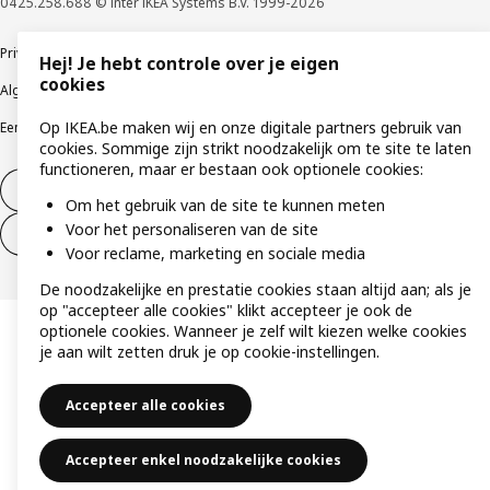
0425.258.688 © Inter IKEA Systems B.V. 1999-2026
Privacybeleid
Cookiebeleid
Gebruiksvoorwaarden
Hej! Je hebt controle over je eigen
cookies
Algemene contractvoorwaarden
Responsible Disclosure Program
Op IKEA.be maken wij en onze digitale partners gebruik van
Een etische bezorgdheid uiten
Klachten
cookies. Sommige zijn strikt noodzakelijk om te site te laten
functioneren, maar er bestaan ook optionele cookies:
Herroeping van contract
Om het gebruik van de site te kunnen meten
Voor het personaliseren van de site
Herroeping van contract (services)
Voor reclame, marketing en sociale media
De noodzakelijke en prestatie cookies staan altijd aan; als je
op "accepteer alle cookies" klikt accepteer je ook de
optionele cookies. Wanneer je zelf wilt kiezen welke cookies
je aan wilt zetten druk je op cookie-instellingen.
Accepteer alle cookies
Accepteer enkel noodzakelijke cookies