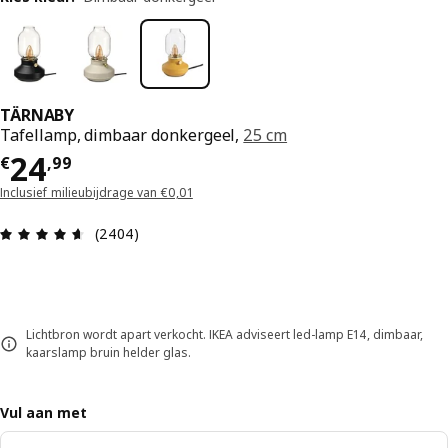
TÄRNABY
Tafellamp, dimbaar donkergeel,
25 cm
€ 24,99
24
€
,
99
Inclusief milieubijdrage van €0,01
Beoordeling: 4.6 van 5 sterren. Totaal beoordel
(2404)
Lichtbron wordt apart verkocht. IKEA adviseert led-lamp E14, dimbaar,
kaarslamp bruin helder glas.
Vul aan met