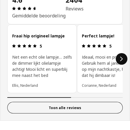
Beoordeling: 4.6 van 5 sterren. Totaal beoordeli
Reviews
Gemiddelde beoordeling
Reviews van klanten overslaan
Fraai hip origineel lampje
Perfect lampje!
Beoordeling: 5 van 5 sterren.
Beoordeling:
5
5
Net een echt olie lampje… zelfs
Ideaal, mooi en praktisch
de dimmer lijkt olielampje
Gebruik hem al jaren als 
achtig! Mooi licht en superblij
op mijn nachtkastje, heel 
mee naast het bed
dat hij dimbaar is!
Ellis, Nederland
Corianne, Nederland
Toon alle reviews