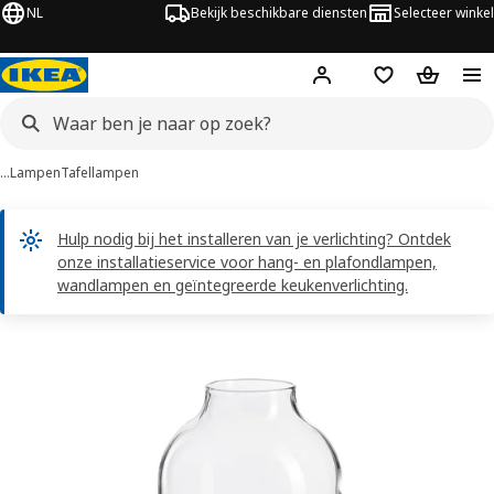
NL
Bekijk beschikbare diensten
Selecteer winkel
Hej!
Log in
Verlanglijstje
Winkelm
…
Lampen
Tafellampen
Hulp nodig bij het installeren van je verlichting? Ontdek
onze installatieservice voor hang- en plafondlampen,
wandlampen en geïntegreerde keukenverlichting.
TÄRNABY afbeeldingen
overslaan