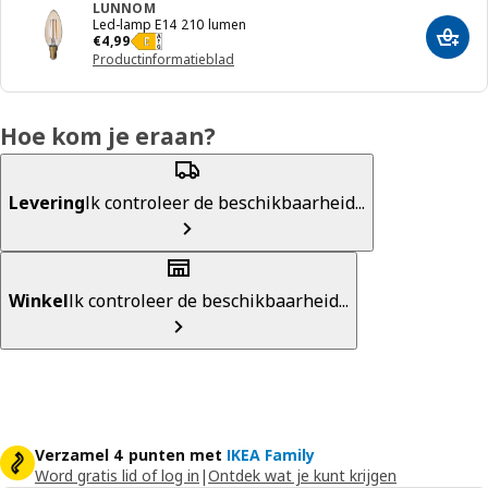
LUNNOM
Led-lamp E14 210 lumen
€ 4,99
€
4
,
99
Toevo
Productinformatieblad
Hoe kom je eraan?
Levering
Ik controleer de beschikbaarheid...
Winkel
Ik controleer de beschikbaarheid...
Verzamel 4 punten met
IKEA Family
Word gratis lid of log in
|
Ontdek wat je kunt krijgen