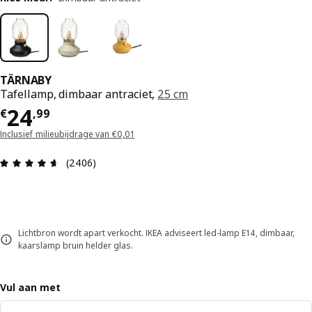
TÄRNABY
Tafellamp, dimbaar antraciet,
25 cm
€ 24,99
24
€
,
99
Inclusief milieubijdrage van €0,01
Beoordeling: 4.6 van 5 sterren. Totaal beoordel
(2406)
Lichtbron wordt apart verkocht. IKEA adviseert led-lamp E14, dimbaar,
kaarslamp bruin helder glas.
Vul aan met