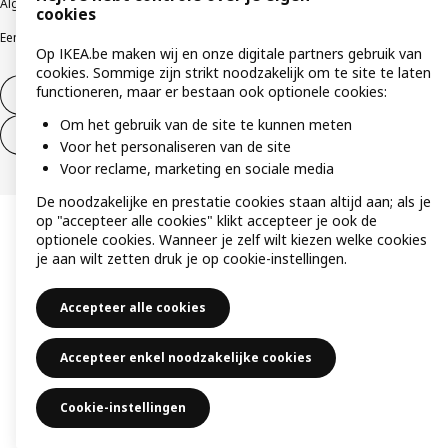
Algemene contractvoorwaarden
Responsible Disclosure Program
cookies
Een etische bezorgdheid uiten
Klachten
Op IKEA.be maken wij en onze digitale partners gebruik van
cookies. Sommige zijn strikt noodzakelijk om te site te laten
functioneren, maar er bestaan ook optionele cookies:
Herroeping van contract
Om het gebruik van de site te kunnen meten
Herroeping van contract (services)
Voor het personaliseren van de site
Voor reclame, marketing en sociale media
De noodzakelijke en prestatie cookies staan altijd aan; als je
op "accepteer alle cookies" klikt accepteer je ook de
optionele cookies. Wanneer je zelf wilt kiezen welke cookies
je aan wilt zetten druk je op cookie-instellingen.
Accepteer alle cookies
Accepteer enkel noodzakelijke cookies
Cookie-instellingen