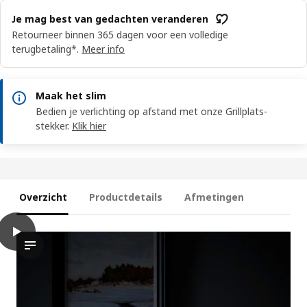
Je mag best van gedachten veranderen
Retourneer binnen 365 dagen voor een volledige
terugbetaling*.
Meer info
Maak het slim
Bedien je verlichting op afstand met onze Grillplats-
stekker.
Klik hier
Overzicht
Productdetails
Afmetingen
play
TÄRNABY Tafellamp, dimbaar antraciet, 25 cm
De video toont een demonstratie van de TÄRNABY tafellamp in 