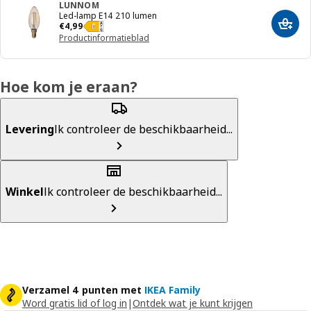
LUNNOM
Led-lamp E14 210 lumen
€ 4,99
€
4
,
99
Toevo
Productinformatieblad
Hoe kom je eraan?
Levering
Ik controleer de beschikbaarheid...
Winkel
Ik controleer de beschikbaarheid...
Verzamel 4 punten met
IKEA Family
Word gratis lid of log in
|
Ontdek wat je kunt krijgen