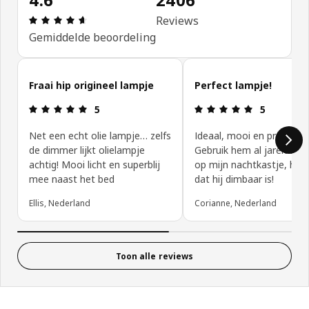
Beoordeling: 4.6 van 5 sterren. Totaal beoordeli
Reviews
Gemiddelde beoordeling
Reviews van klanten overslaan
Fraai hip origineel lampje
Perfect lampje!
Beoordeling: 5 van 5 sterren.
Beoordeling:
5
5
Net een echt olie lampje… zelfs
Ideaal, mooi en praktisch
de dimmer lijkt olielampje
Gebruik hem al jaren als 
achtig! Mooi licht en superblij
op mijn nachtkastje, heel 
mee naast het bed
dat hij dimbaar is!
Ellis, Nederland
Corianne, Nederland
Toon alle reviews