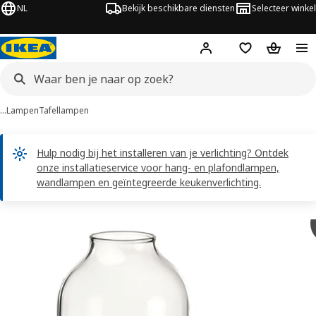
NL
Bekijk beschikbare diensten
Selecteer winkel
Hej!
Log in
Verlanglijstje
Winkelm
…
Lampen
Tafellampen
Hulp nodig bij het installeren van je verlichting? Ontdek
onze installatieservice voor hang- en plafondlampen,
wandlampen en geïntegreerde keukenverlichting.
TÄRNABY afbeeldingen
overslaan