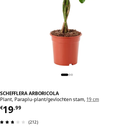
SCHEFFLERA ARBORICOLA
Plant, Paraplu-plant/gevlochten stam,
19 cm
€ 19,99
19
€
,
99
Beoordeling: 2.7 van 5 sterren. Totaal beoordel
(212)