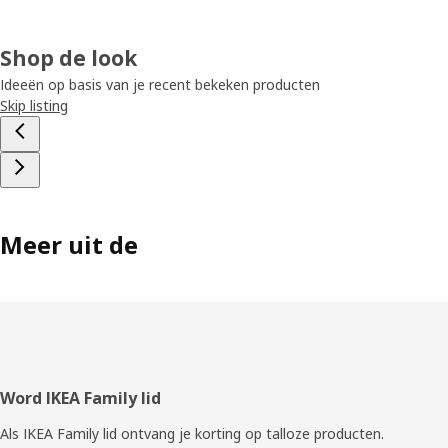
Shop de look
Ideeën op basis van je recent bekeken producten
Skip listing
Meer uit de
Voettekst
Word IKEA Family lid
Als IKEA Family lid ontvang je korting op talloze producten.