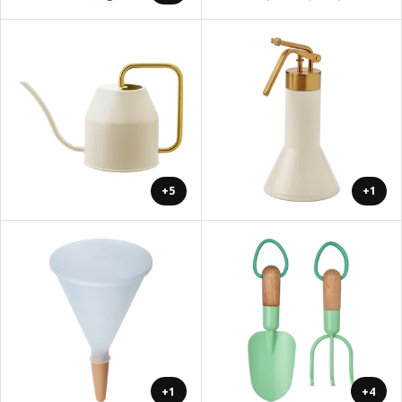
+5
+1
+1
+4