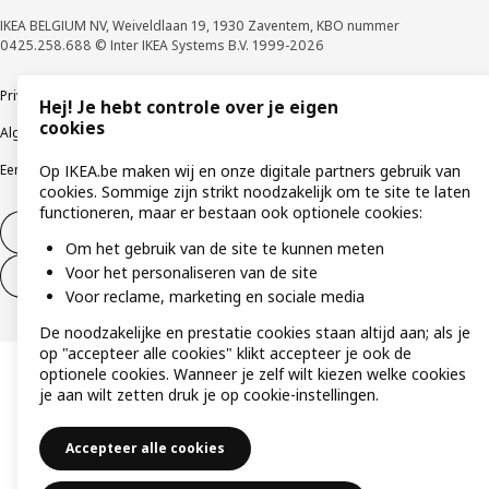
IKEA BELGIUM NV, Weiveldlaan 19, 1930 Zaventem, KBO nummer
0425.258.688 © Inter IKEA Systems B.V. 1999-2026
Privacybeleid
Cookiebeleid
Gebruiksvoorwaarden
Hej! Je hebt controle over je eigen
cookies
Algemene contractvoorwaarden
Responsible Disclosure Program
Op IKEA.be maken wij en onze digitale partners gebruik van
Een etische bezorgdheid uiten
Klachten
cookies. Sommige zijn strikt noodzakelijk om te site te laten
functioneren, maar er bestaan ook optionele cookies:
Herroeping van contract
Om het gebruik van de site te kunnen meten
Voor het personaliseren van de site
Herroeping van contract (services)
Voor reclame, marketing en sociale media
De noodzakelijke en prestatie cookies staan altijd aan; als je
op "accepteer alle cookies" klikt accepteer je ook de
optionele cookies. Wanneer je zelf wilt kiezen welke cookies
je aan wilt zetten druk je op cookie-instellingen.
Accepteer alle cookies