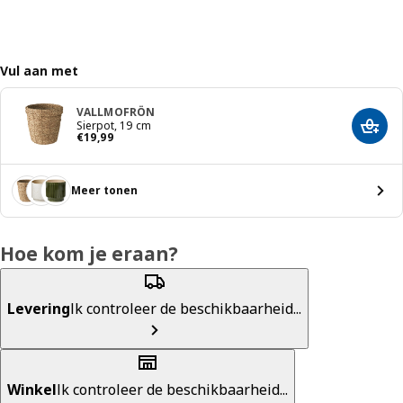
Vul aan met
VALLMOFRÖN
Sierpot, 19 cm
Toevo
€ 19,99
€
19
,
99
Meer tonen
Hoe kom je eraan?
Levering
Ik controleer de beschikbaarheid...
Winkel
Ik controleer de beschikbaarheid...