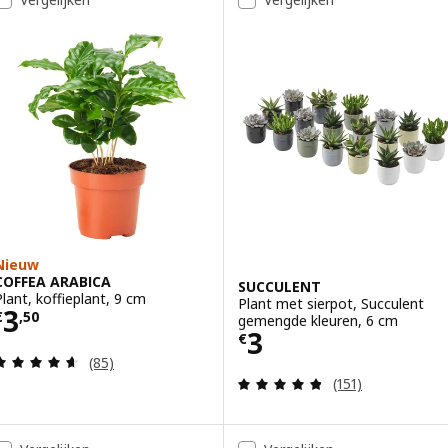
Nieuw
COFFEA ARABICA
SUCCULENT
Plant, koffieplant, 9 cm
Plant met sierpot, Succulent
Prijs € 3,50
3
€
,
50
gemengde kleuren, 6 cm
Prijs € 3
3
€
Beoordeling: 4.6 van 5 sterren. Totaal beoordelin
(85)
Beoordeling: 4.8
(151)