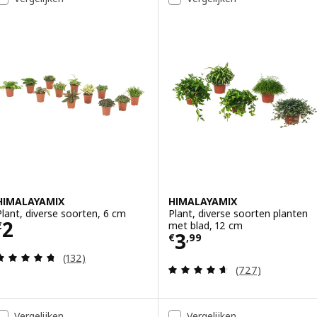
HIMALAYAMIX
HIMALAYAMIX
Plant, diverse soorten, 6 cm
Plant, diverse soorten planten
Prijs € 2
2
met blad, 12 cm
€
Prijs € 3,99
3
€
,
99
Beoordeling: 4.7 van 5 sterren. Totaal beoordelin
(132)
Beoordeling: 4.6
(727)
Vergelijken
Vergelijken