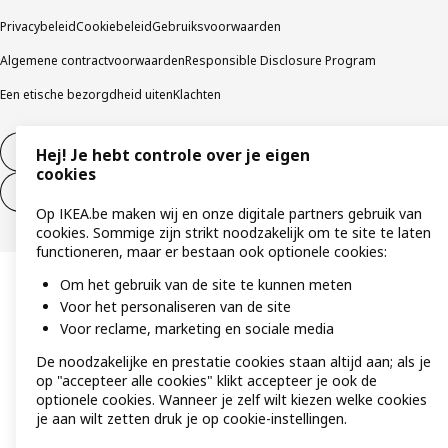
Privacybeleid
Cookiebeleid
Gebruiksvoorwaarden
Algemene contractvoorwaarden
Responsible Disclosure Program
Een etische bezorgdheid uiten
Klachten
Herroeping van contract
Hej! Je hebt controle over je eigen
cookies
Herroeping van contract (services)
Op IKEA.be maken wij en onze digitale partners gebruik van
cookies. Sommige zijn strikt noodzakelijk om te site te laten
functioneren, maar er bestaan ook optionele cookies:
Om het gebruik van de site te kunnen meten
Voor het personaliseren van de site
Voor reclame, marketing en sociale media
De noodzakelijke en prestatie cookies staan altijd aan; als je
op "accepteer alle cookies" klikt accepteer je ook de
optionele cookies. Wanneer je zelf wilt kiezen welke cookies
je aan wilt zetten druk je op cookie-instellingen.