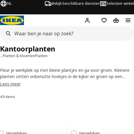
NL
Bekijk beschikbare diensten
Selecteer winkel
Hej!
Log in
Verlanglijstje
Winkelm
Kantoorplanten
…
Planten & bloemen
Planten
Fleur je werkplek op met kleine plantjes en ga voor groen. Kleinere
planten zetten onbenutte hoekjes in de kijker en groen op een
onverwachte plek geeft een ruimte een levendige aanblik. Fris tafels
Lees meer
op of versier wandplanken met planten, en zet er gerust enkele bij
elkaar voor een weelderige look.
49 items
Sorteren en filteren
Doorgaan naar resultaten
Resultatenlijst
Vergelijken
Vergelijken