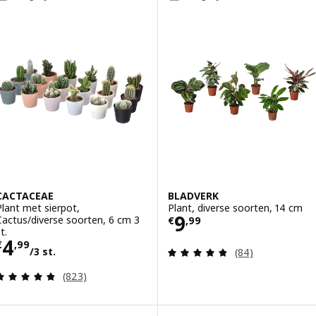
CACTACEAE
BLADVERK
Plant met sierpot,
Plant, diverse soorten, 14 cm
Prijs € 9,99
9
Cactus/diverse soorten, 6 cm 3
€
,
99
t.
Prijs € 4,99/3 st.
4
€
,
99
Beoordeling: 4.8
/3 st.
(84)
Beoordeling: 4.8 van 5 sterren. Totaal beoordelin
(823)