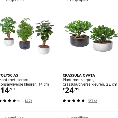
POLYSCIAS
CRASSULA OVATA
Plant met sierpot,
Plant met sierpot,
bonsai/diverse kleuren, 14 cm
Crassula/diverse kleuren, 22 cm
Prijs € 14,99
Prijs € 24,99
14
24
€
,
99
€
,
99
Beoordeling: 4.2 van 5 sterren. Totaal beoordelin
Beoordeling: 4.7
(147)
(274)
Vergelijken
Vergelijken