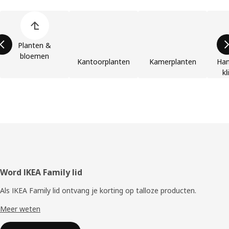
Lijst met productcategorieën overslaan
Planten &
bloemen
Kantoorplanten
Kamerplanten
Han
k
Voettekst
Word IKEA Family lid
Als IKEA Family lid ontvang je korting op talloze producten.
Meer weten