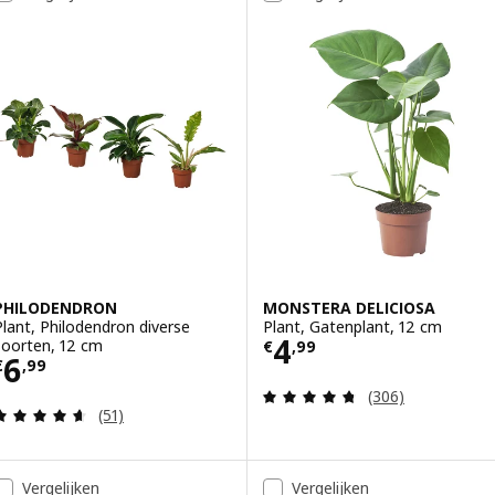
PHILODENDRON
MONSTERA DELICIOSA
Plant, Philodendron diverse
Plant, Gatenplant, 12 cm
Prijs € 4,99
4
soorten, 12 cm
€
,
99
Prijs € 6,99
6
€
,
99
Beoordeling: 4.7
(306)
Beoordeling: 4.6 van 5 sterren. Totaal beoordelin
(51)
Vergelijken
Vergelijken