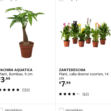
PACHIRA AQUATICA
ZANTEDESCHIA
Plant, Bombax, 9 cm
Plant, calla diverse soorten, 14
Prijs € 3,99
3
cm
€
,
99
Prijs € 7,99
7
€
,
99
Beoordeling: 4.8 van 5 sterren. Totaal beoordelin
(194)
Beoordeling: 4.3
(64)
Vergelijken
Vergelijken