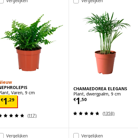
Vergelijken
Vergelijken
Nieuw
NEPHROLEPIS
CHAMAEDOREA ELEGANS
Plant, Varen, 9 cm
Plant, dwergpalm, 9 cm
Prijs € 1,50
1
Prijs € 1,29
1
€
,
50
€
,
29
Beoordeling: 4.7
(1358)
Beoordeling: 4.8 van 5 sterren. Totaal beoordelin
(117)
Vergelijken
Vergelijken