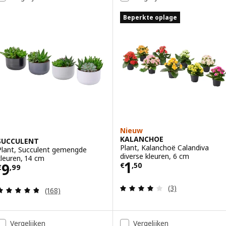
Beperkte oplage
Nieuw
KALANCHOE
SUCCULENT
Plant, Kalanchoë Calandiva
Plant, Succulent gemengde
diverse kleuren, 6 cm
kleuren, 14 cm
Prijs € 1,50
1
Prijs € 9,99
9
€
,
50
€
,
99
Beoordeling: 4 v
(3)
Beoordeling: 4.8 van 5 sterren. Totaal beoordelin
(168)
Vergelijken
Vergelijken