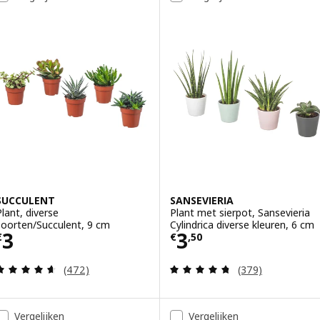
SUCCULENT
SANSEVIERIA
Plant, diverse
Plant met sierpot, Sansevieria
soorten/Succulent, 9 cm
Cylindrica diverse kleuren, 6 cm
Prijs € 3
Prijs € 3,50
3
3
€
€
,
50
Beoordeling: 4.6 van 5 sterren. Totaal beoordelin
Beoordeling: 4.7
(472)
(379)
Vergelijken
Vergelijken