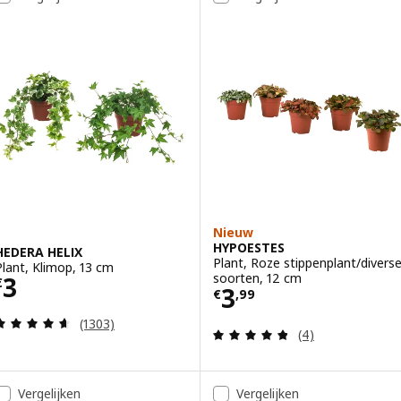
Nieuw
HYPOESTES
HEDERA HELIX
Plant, Roze stippenplant/divers
Plant, Klimop, 13 cm
Prijs € 3
soorten, 12 cm
3
€
Prijs € 3,99
3
€
,
99
Beoordeling: 4.6 van 5 sterren. Totaal beoordelin
(1303)
Beoordeling: 4.8
(4)
Vergelijken
Vergelijken