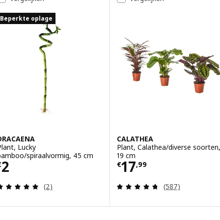
Beperkte oplage
DRACAENA
CALATHEA
Plant, Lucky
Plant, Calathea/diverse soorten
bamboo/spiraalvormig, 45 cm
19 cm
Prijs € 2
Prijs € 17,99
2
17
€
€
,
99
Beoordeling: 5 van 5 sterren. Totaal beoordeling
Beoordeling: 4.7
(2)
(587)