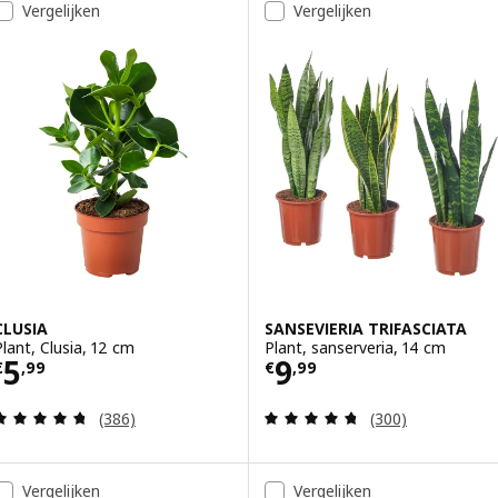
Vergelijken
Vergelijken
CLUSIA
SANSEVIERIA TRIFASCIATA
Plant, Clusia, 12 cm
Plant, sanserveria, 14 cm
Prijs € 5,99
Prijs € 9,99
5
9
€
,
99
€
,
99
Beoordeling: 4.7 van 5 sterren. Totaal beoordelin
Beoordeling: 4.7
(386)
(300)
Vergelijken
Vergelijken