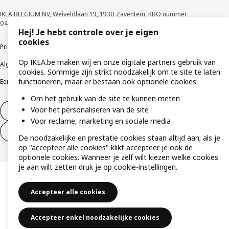
IKEA BELGIUM NV, Weiveldlaan 19, 1930 Zaventem, KBO nummer
0425.258.688 © Inter IKEA Systems B.V. 1999-2026
Hej! Je hebt controle over je eigen
cookies
Privacybeleid
Cookiebeleid
Gebruiksvoorwaarden
Op IKEA.be maken wij en onze digitale partners gebruik van
Algemene contractvoorwaarden
Responsible Disclosure Program
cookies. Sommige zijn strikt noodzakelijk om te site te laten
functioneren, maar er bestaan ook optionele cookies:
Een etische bezorgdheid uiten
Klachten
Om het gebruik van de site te kunnen meten
Voor het personaliseren van de site
Herroeping van contract
Voor reclame, marketing en sociale media
Herroeping van contract (services)
De noodzakelijke en prestatie cookies staan altijd aan; als je
op "accepteer alle cookies" klikt accepteer je ook de
optionele cookies. Wanneer je zelf wilt kiezen welke cookies
je aan wilt zetten druk je op cookie-instellingen.
Accepteer alle cookies
Accepteer enkel noodzakelijke cookies