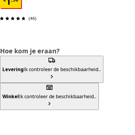
€ 1,50
1
Beoordeling: 4.7 van 5 sterren. Totaal beoordeli
(46)
Hoe kom je eraan?
Levering
Ik controleer de beschikbaarheid...
Winkel
Ik controleer de beschikbaarheid...