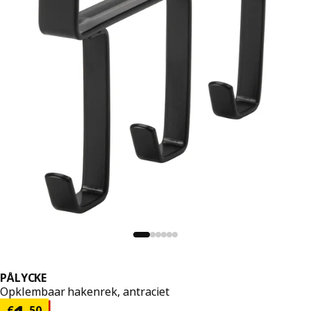
PÅLYCKE
Opklembaar hakenrek, antraciet
€
,
50