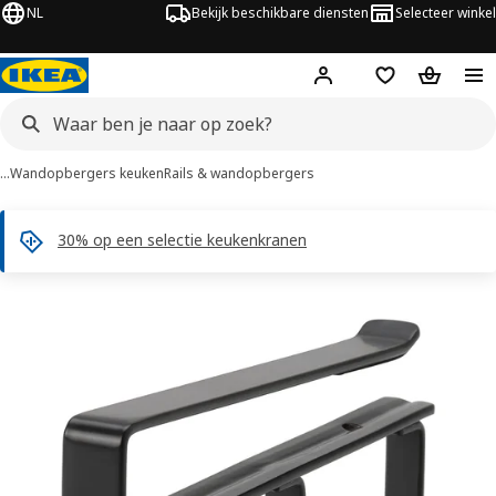
NL
Bekijk beschikbare diensten
Selecteer winkel
Hej!
Log in
Verlanglijstje
Winkelm
…
Wandopbergers keuken
Rails & wandopbergers
30% op een selectie keukenkranen
PÅLYCKE afbeeldingen
overslaan