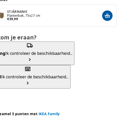
STJÄRNANIS
Plantenbak, 75x27 cm
Toevo
€ 39,99
€
39
,
99
kom je eraan?
ing
Ik controleer de beschikbaarheid...
l
Ik controleer de beschikbaarheid...
zamel 3 punten met
IKEA Family