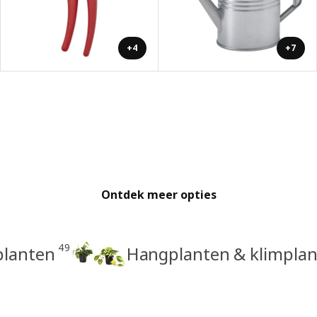
+4
+7
Ontdek meer opties
49
planten
Hangplanten & klimpla