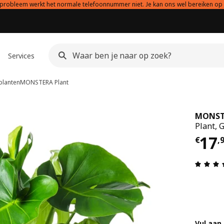
probleem werkt het normale telefoonnummer niet. Je kan ons wel bereiken op
Services
lanten
MONSTERA
Plant
MONST
Plant, 
€ 1
17
€
,
Vul aan