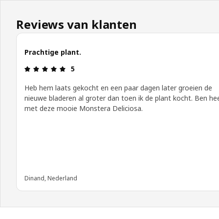
Reviews van klanten
Prachtige plant.
Beoordeling: 5 van 5 sterren.
5
Heb hem laats gekocht en een paar dagen later groeien de
nieuwe bladeren al groter dan toen ik de plant kocht. Ben heel
met deze mooie Monstera Deliciosa.
Dinand, Nederland