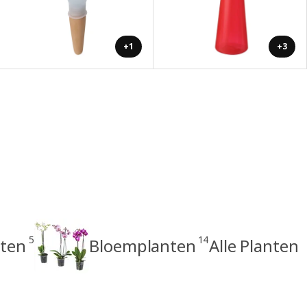
+1
+3
5
14
nten
Bloemplanten
Alle Planten