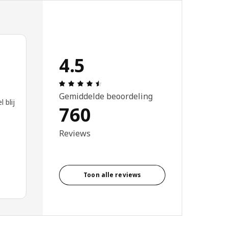
4.5
Beoordeling: 4.5 van 5 sterren. Totaa
Gemiddelde beoordeling
 blij
760
Reviews
Toon alle reviews