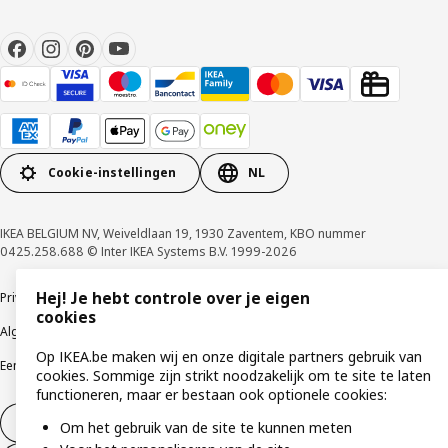
Cookie-instellingen
NL
IKEA BELGIUM NV, Weiveldlaan 19, 1930 Zaventem, KBO nummer
0425.258.688 © Inter IKEA Systems B.V. 1999-2026
Hej! Je hebt controle over je eigen
Privacybeleid
Cookiebeleid
Gebruiksvoorwaarden
cookies
Algemene contractvoorwaarden
Responsible Disclosure Program
Op IKEA.be maken wij en onze digitale partners gebruik van
Een etische bezorgdheid uiten
Klachten
cookies. Sommige zijn strikt noodzakelijk om te site te laten
functioneren, maar er bestaan ook optionele cookies:
Herroeping van contract
Om het gebruik van de site te kunnen meten