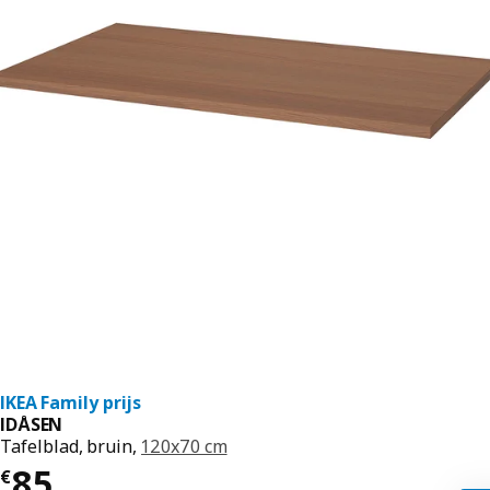
IKEA Family prijs
IDÅSEN
Tafelblad, bruin,
120x70 cm
€ 85
85
€