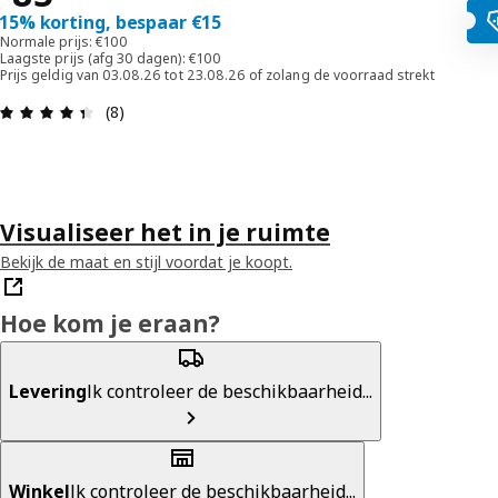
15% korting, bespaar €15
Normale prijs: €100
Laagste prijs (afg 30 dagen): €100
Prijs geldig van 03.08.26 tot 23.08.26 of zolang de voorraad strekt
Beoordeling: 4.4 van 5 sterren. Totaal beoordeli
(8)
Visualiseer het in je ruimte
Bekijk de maat en stijl voordat je koopt.
Hoe kom je eraan?
Levering
Ik controleer de beschikbaarheid...
Winkel
Ik controleer de beschikbaarheid...