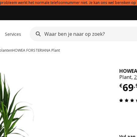
probleem werkt het normale telefoonnummer niet. Je kan ons wel bereiken op
Services
lanten
HOWEA FORSTERIANA
Plant
HOWEA
Plant,
2
€ 6
69
€
,
Vul aan