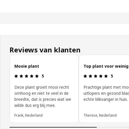
Reviews van klanten
Reviews van klanten overslaan
Mooie plant
Top plant voor weinig
Beoordeling: 5 van 5 sterren.
Beoordeling
5
5
Deze plant groeit mooi recht
Prachtige plant met mo
omhoog en niet te veel in de
uitlopers en gezond bla
breedte, dat is precies wat we
echte blikvanger in huis.
wilde dus erg blij mee.
Frank, Nederland
Therese, Nederland