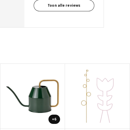
Toon alle reviews
+6