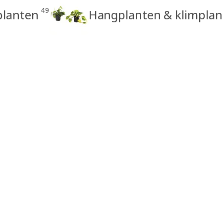
49
planten
Hangplanten & klimpla