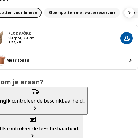
otten voor binnen​
Bloempotten met waterreservoir
Bloem
FLODBJÖRK
Sierpot, 24 cm
Toevo
€ 27,99
€
27
,
99
Meer tonen
kom je eraan?
ing
Ik controleer de beschikbaarheid...
l
Ik controleer de beschikbaarheid...