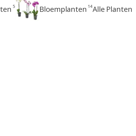
5
14
nten
Bloemplanten
Alle Planten