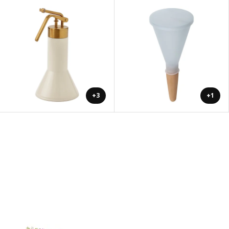
+3
+1