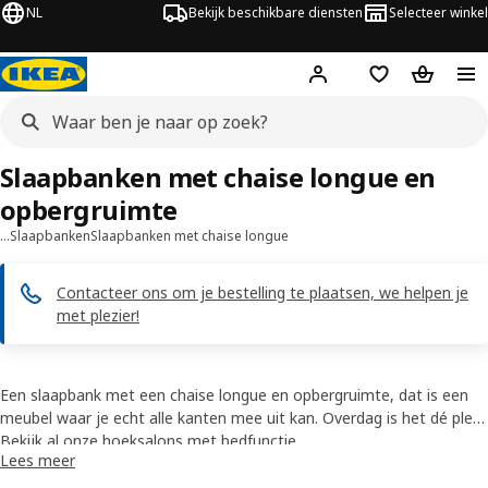
NL
Bekijk beschikbare diensten
Selecteer winkel
Hej!
Log in
Verlanglijstje
Winkelm
Slaapbanken met chaise longue en
opbergruimte
…
Slaapbanken
Slaapbanken met chaise longue
Contacteer ons om je bestelling te plaatsen, we helpen je
met plezier!
Een slaapbank met een chaise longue en opbergruimte, dat is een
meubel waar je echt alle kanten mee uit kan. Overdag is het dé plek
om lekker languit te ontspannen en 's avonds maak je van je
Bekijk al onze hoeksalons met bedfunctie
L-zetel
Lees meer
in een handomdraai een comfortabel logeerbed. In de chaise longue
of longchair kan je bovendien beddengoed, plaids en sierkussens