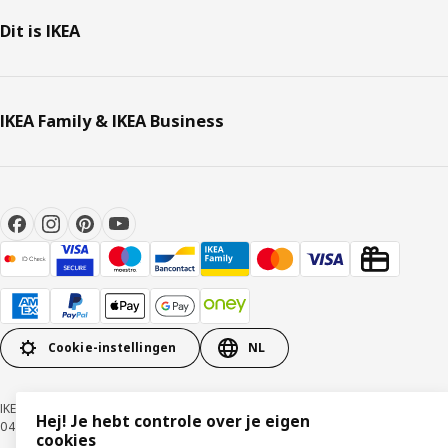
Dit is IKEA
IKEA Family & IKEA Business
Cookie-instellingen
NL
IKEA BELGIUM NV, Weiveldlaan 19, 1930 Zaventem, KBO nummer
Hej! Je hebt controle over je eigen
0425.258.688 © Inter IKEA Systems B.V. 1999-2026
cookies