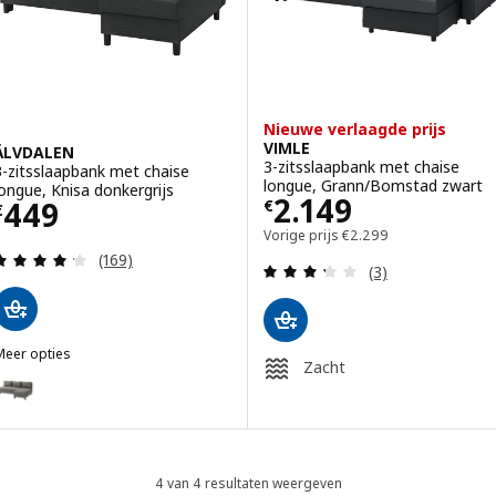
Nieuwe verlaagde prijs
VIMLE
ÄLVDALEN
3-zitsslaapbank met chaise
3-zitsslaapbank met chaise
longue, Grann/Bomstad zwart
longue, Knisa donkergrijs
Prijs € 2149
2.149
Prijs € 449
449
€
€
Vorige prijs € 2299
Vorige prijs
€
2.299
Beoordeling: 4.2 van 5 sterren. Totaal beoordelin
(169)
Beoordeling: 3.3
(3)
Meer opties
Zacht
ÄLVDALEN
ptie: ÄLVDALEN, 3-zitsslaapbank met chaise longue, Knisa grijsbeig
4 van 4 resultaten weergeven