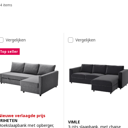
4 items
Sorteren en filteren
opbergen. Zo heb je alles meteen bij de hand zonder je
woonkamer
uit te moeten.
Doorgaan naar resultaten
Resultatenlijst
Vergelijken
Vergelijken
Top seller
Nieuwe verlaagde prijs
FRIHETEN
VIMLE
Hoekslaapbank met opberger,
3-zits slaapbank, met chaise