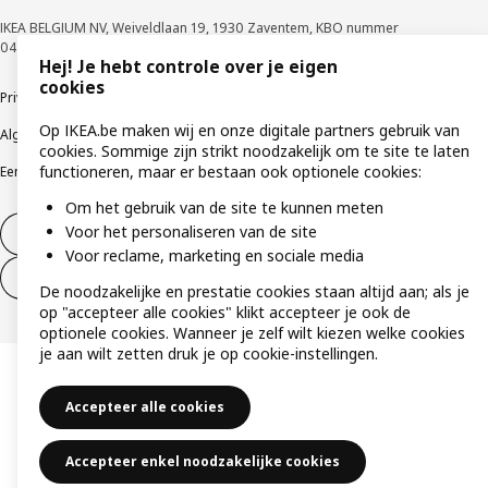
IKEA BELGIUM NV, Weiveldlaan 19, 1930 Zaventem, KBO nummer
0425.258.688 © Inter IKEA Systems B.V. 1999-2026
Hej! Je hebt controle over je eigen
cookies
Privacybeleid
Cookiebeleid
Gebruiksvoorwaarden
Op IKEA.be maken wij en onze digitale partners gebruik van
Algemene contractvoorwaarden
Responsible Disclosure Program
cookies. Sommige zijn strikt noodzakelijk om te site te laten
functioneren, maar er bestaan ook optionele cookies:
Een etische bezorgdheid uiten
Klachten
Om het gebruik van de site te kunnen meten
Voor het personaliseren van de site
Herroeping van contract
Voor reclame, marketing en sociale media
Herroeping van contract (services)
De noodzakelijke en prestatie cookies staan altijd aan; als je
op "accepteer alle cookies" klikt accepteer je ook de
optionele cookies. Wanneer je zelf wilt kiezen welke cookies
je aan wilt zetten druk je op cookie-instellingen.
Accepteer alle cookies
Accepteer enkel noodzakelijke cookies