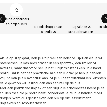
Lijst met productcategorieën overslaan
Kleine opbergers
en organisers
Boodschappentassen
Rugzakken &
Reis
& trolleys
schoudertassen
Als je op stap gaat, heb je altijd wel een heleboel spullen die je wil
meenemen. Je kan alles dragen in een sportzak, een trolley of
aktetas, maar daarvoor heb je natuurlijk minstens één vrije hand
nodig. Dat is net het praktische aan een rugzak: je heb je handen
vrij! Zo kan je elk avontuur aan, of je nu gaat rolschaatsen, klimmen
of je gewoon wil vasthouden aan een rail op de bus.
Met een praktische rugzak of een stijlvolle schoudertas neem je de
spullen mee die je nodig hebt, zonder dat je ze in je handen moet
dragen. Werp dus gerust even een blik op ons assortiment
rugzakken en schoudertassen.