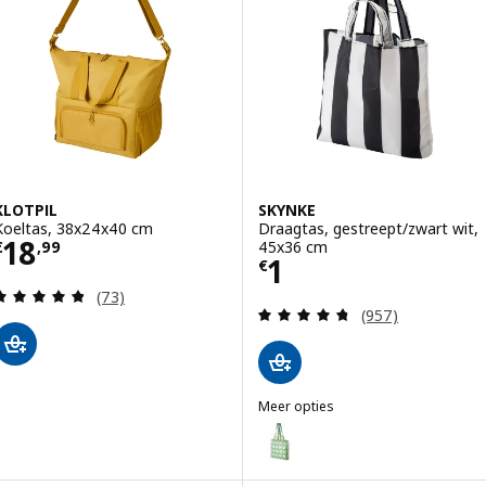
KLOTPIL
SKYNKE
Koeltas, 38x24x40 cm
Draagtas, gestreept/zwart wit,
Prijs € 18,99
18
45x36 cm
€
,
99
Prijs € 1
1
€
Beoordeling: 4.8 van 5 sterren. Totaal beoordelin
(73)
Beoordeling: 4.7
(957)
Meer opties
SKYNKE
Optie: SKYNKE, Draagtas, bleekg