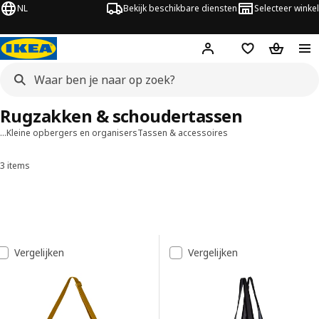
NL
Bekijk beschikbare diensten
Selecteer winkel
Hej!
Log in
Verlanglijstje
Winkelm
Rugzakken & schoudertassen
…
Kleine opbergers en organisers
Tassen & accessoires
3 items
Sorteren en filteren
Doorgaan naar resultaten
Resultatenlijst
Vergelijken
Vergelijken