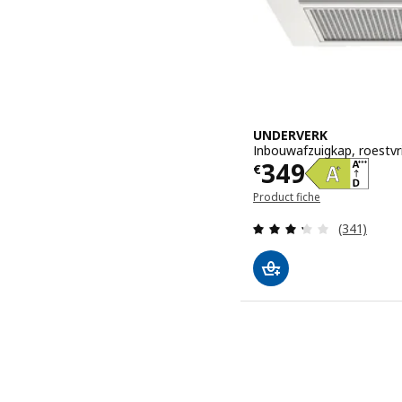
UNDERVERK
Inbouwafzuigkap, roestvri
Prijs € 349
349
€
Product fiche
Beoordelin
(341)