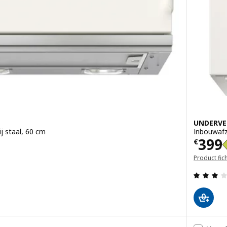
UNDERVE
j staal, 60 cm
Inbouwafzu
Prijs
399
€
Product fic
g: 3.3 van 5 sterren. Totaal beoordelingen: