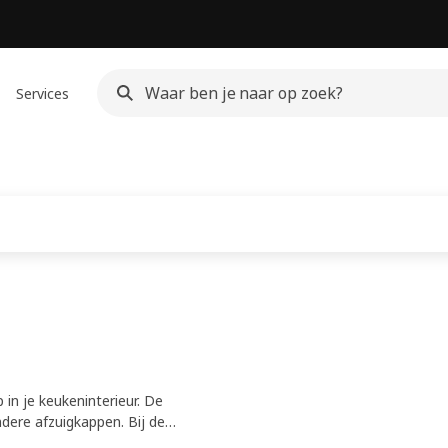
Services
in je keukeninterieur. De
dere afzuigkappen. Bij de
ysteem van recirculatie van de