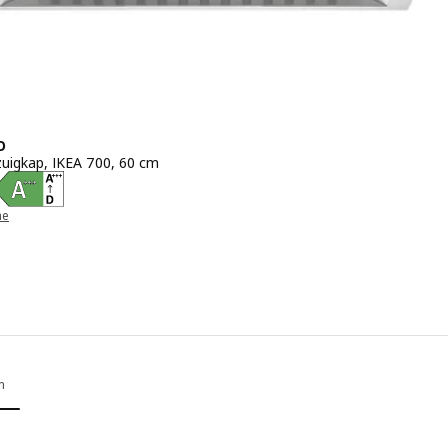
O
uigkap, IKEA 700, 60 cm
 € 449
he
n