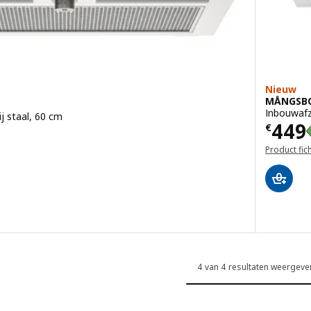
Nieuw
MÅNGSB
Inbouwafz
j staal, 60 cm
Prijs
449
€
Product fic
g: 3.3 van 5 sterren. Totaal beoordelingen:
4 van 4 resultaten weergeve