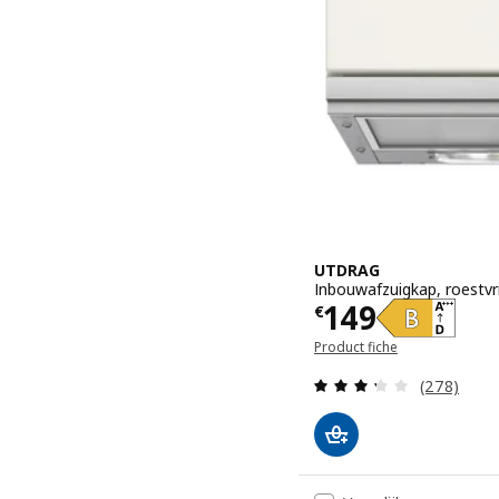
UTDRAG
Inbouwafzuigkap, roestvri
Prijs € 149
149
€
Product fiche
Beoordelin
(278)