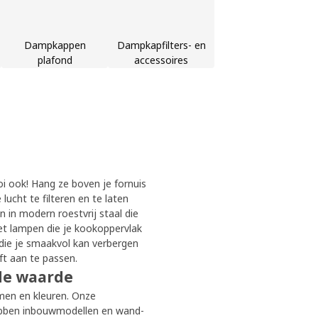
Dampkappen
Dampkapfilters- en
plafond
accessoires
 ook! Hang ze boven je fornuis
ucht te filteren en te laten
n in modern roestvrij staal die
et lampen die je kookoppervlak
die je smaakvol kan verbergen
ft aan te passen.
de waarde
men en kleuren. Onze
ebben inbouwmodellen en wand-