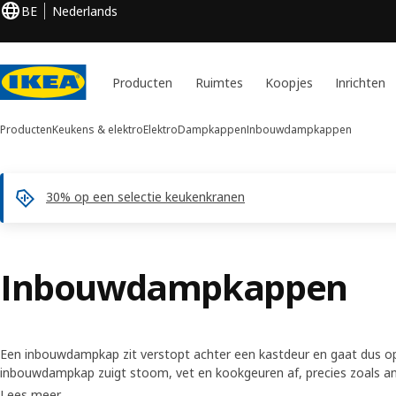
BE
Nederlands
Producten
Ruimtes
Koopjes
Inrichten
Producten
Keukens & elektro
Elektro
Dampkappen
Inbouwdampkappen
30% op een selectie keukenkranen
Inbouwdampkappen
Een inbouwdampkap zit verstopt achter een kastdeur en gaat dus op 
inbouwdampkap zuigt stoom, vet en kookgeuren af, precies zoals an
meeste modellen kun je kiezen tussen een koolstoffilter (voor een s
Lees meer