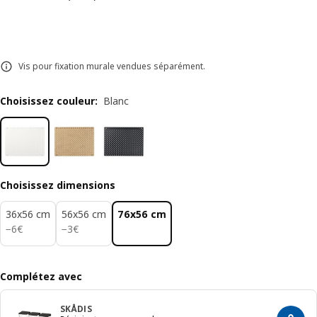
Vis pour fixation murale vendues séparément.
Choisissez couleur
:
Blanc
Choisissez dimensions
36x56 cm
56x56 cm
76x56 cm
6€
3€
−
6
€
−
3
€
Complétez avec
SKÅDIS