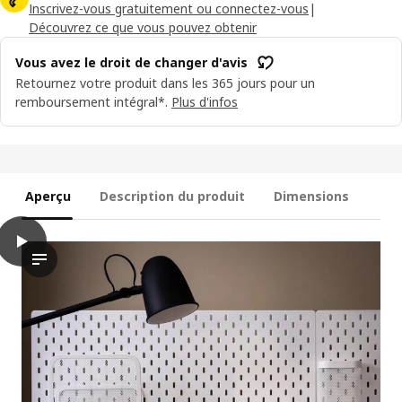
Inscrivez-vous gratuitement ou connectez-vous
|
Découvrez ce que vous pouvez obtenir
Vous avez le droit de changer d'avis
Retournez votre produit dans les 365 jours pour un
remboursement intégral*.
Plus d'infos
Aperçu
Description du produit
Dimensions
play
SKÅDIS Panneau perforé, blanc, 76x56 cm
La vidéo présente un processus impliquant le produit de panne