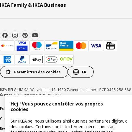
IKEA Family & IKEA Business
Paramètres des cookies
FR
IKEA BELGIUM SA, Weiveldlaan 19, 1930 Zaventem, numéro BCE 0425.258.688
© Inter IKEA Systems B.V. 1999-2026
Hej ! Vous pouvez contrôler vos propres
Politique de confidentialité
Politique relative aux cookies
cookies
Conditions d’utilisation
Conditions contractuelles générales
Sur IKEA.be, nous utilisons ainsi que nos partenaires digitaux
des cookies. Certains sont strictement nécessaires au
Responsible Disclosure Program
Soulever une question éthique
Plaintes