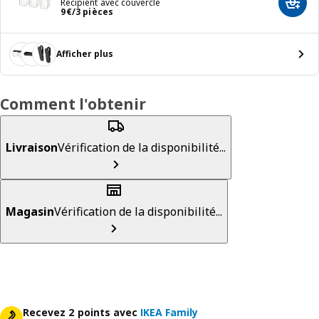
Récipient avec couvercle
Ajout
9€/3 pièces
9
€
/3 pièces
Afficher plus
Comment l'obtenir
Livraison
Vérification de la disponibilité...
Magasin
Vérification de la disponibilité...
Recevez 2 points avec
IKEA Family