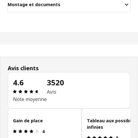
Montage et documents
Avis clients
4.6
3520
Évaluation: 4.6 sur 5 étoiles. Nombre total d'avis
Avis
Note moyenne
Ignorer les avis clients
Gain de place
Tableau aux possibilit
infinies
Évaluation: 4 sur 5 étoiles.
4
Évaluation: 5
5