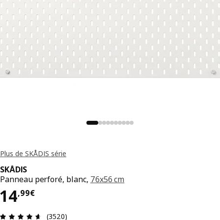
Plus de SKÅDIS série
SKÅDIS
Panneau perforé, blanc,
76x56 cm
14,99€
14
,
99
€
Évaluation: 4.6 sur 5 étoiles. Nombre total d'avis
(3520)