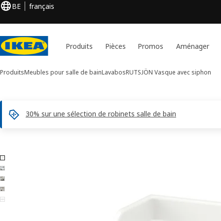
BE
français
Produits
Pièces
Promos
Aménager
Produits
Meubles pour salle de bain
Lavabos
RUTSJÖN
Vasque avec siphon
30% sur une sélection de robinets salle de bain
Images de 5 RUTSJÖN
er les images