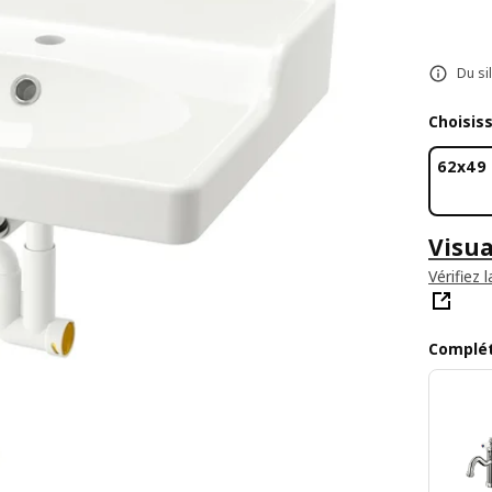
Du si
Choisis
62x49
Visua
Vérifiez l
Complét