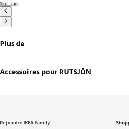
Skip listing
Plus de
Accessoires pour RUTSJÖN
Pied
Rejoindre IKEA Family
Shopp