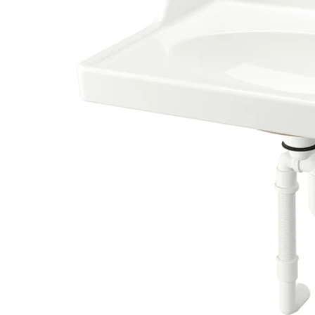
Image zoomed out, normal view