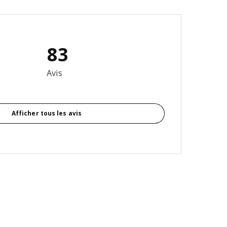
83
on: 4.3 sur 5 étoiles. Nombre total d'avis: 83
Avis
Afficher tous les avis