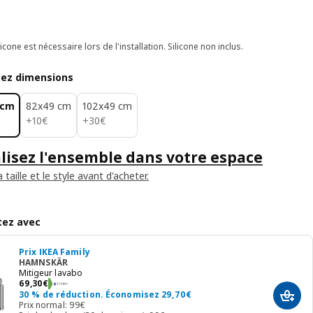
licone est nécessaire lors de l'installation. Silicone non inclus.
sez dimensions
 cm
82x49 cm
102x49 cm
10€
30€
+
10
€
+
30
€
lisez l'ensemble dans votre espace
a taille et le style avant d'acheter.
ez avec
Prix IKEA Family
HAMNSKÄR
Mitigeur lavabo
69,30€
69
,
30
€
30 % de réduction. Économisez 29,70€
Ajout
Prix normal: 99€