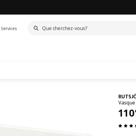
Services
RUTSJ
Vasque 
110
110