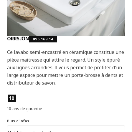
ORRSJÖN
095.169.14
Ce lavabo semi-encastré en céramique constitue une
pièce maîtresse qui attire le regard. Un style épuré
aux lignes arrondies. Il vous permet de profiter d'un
large espace pour mettre un porte-brosse à dents et
distributeur de savon.
Caractéristiques du produit
10
10 ans de garantie
Plus d'infos