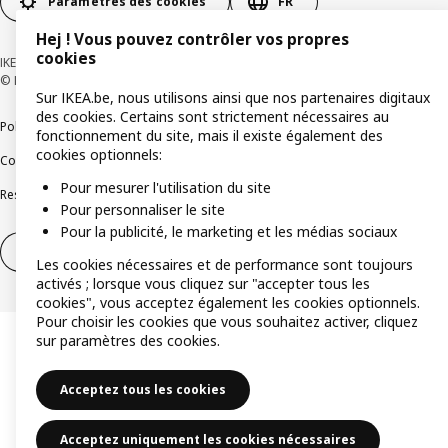
Paramètres des cookies
FR
Hej ! Vous pouvez contrôler vos propres
cookies
IKEA BELGIUM SA, Weiveldlaan 19, 1930 Zaventem, numéro BCE 0425.258.688
© Inter IKEA Systems B.V. 1999-2026
Sur IKEA.be, nous utilisons ainsi que nos partenaires digitaux
des cookies. Certains sont strictement nécessaires au
Politique de confidentialité
Politique relative aux cookies
fonctionnement du site, mais il existe également des
cookies optionnels:
Conditions d’utilisation
Conditions contractuelles générales
Pour mesurer l'utilisation du site
Responsible Disclosure Program
Soulever une question éthique
Plaintes
Pour personnaliser le site
Pour la publicité, le marketing et les médias sociaux
Droit de rétractation
Droit de rétractation (services)
Les cookies nécessaires et de performance sont toujours
activés ; lorsque vous cliquez sur "accepter tous les
cookies", vous acceptez également les cookies optionnels.
Pour choisir les cookies que vous souhaitez activer, cliquez
sur paramètres des cookies.
Acceptez tous les cookies
Acceptez uniquement les cookies nécessaires