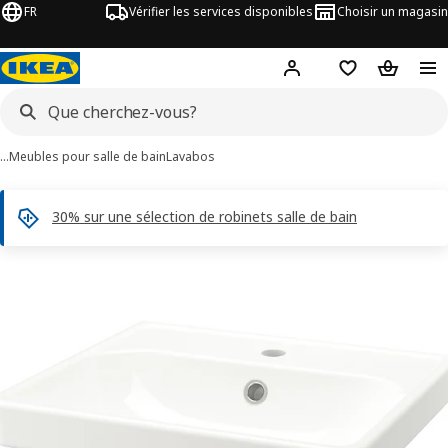
FR
Vérifier les services disponibles
Choisir un magasin
Hej
! Connectez-vous
Listes de Favor
Panier
…
Meubles pour salle de bain
Lavabos
30% sur une sélection de robinets salle de bain
ages de 3 ORRSJÖN
les images