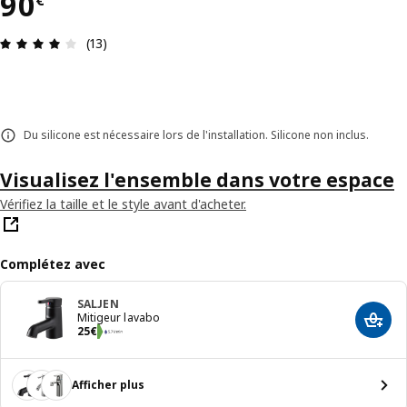
90€
90
€
Évaluation: 4.1 sur 5 étoiles. Nombre total d'avis:
(13)
Du silicone est nécessaire lors de l'installation. Silicone non inclus.
Visualisez l'ensemble dans votre espace
Vérifiez la taille et le style avant d'acheter.
Complétez avec
SALJEN
Mitigeur lavabo
Ajout
25€
25
€
Afficher plus