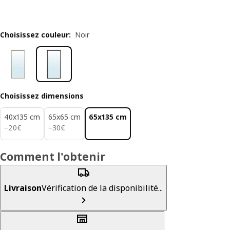
Choisissez couleur
:
Noir
Choisissez dimensions
40x135 cm
65x65 cm
65x135 cm
20€
30€
−
20
€
−
30
€
Comment l'obtenir
Livraison
Vérification de la disponibilité...