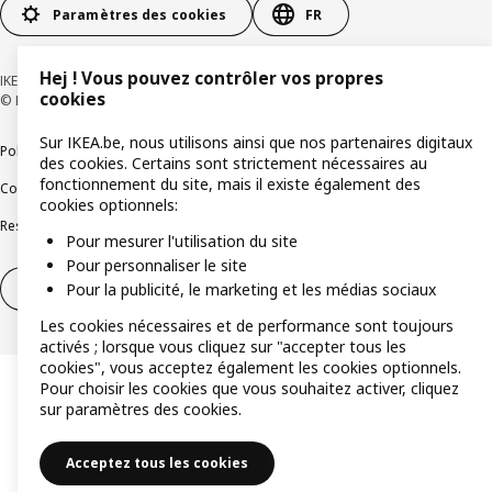
Paramètres des cookies
FR
Hej ! Vous pouvez contrôler vos propres
IKEA BELGIUM SA, Weiveldlaan 19, 1930 Zaventem, numéro BCE 0425.258.688
cookies
© Inter IKEA Systems B.V. 1999-2026
Sur IKEA.be, nous utilisons ainsi que nos partenaires digitaux
Politique de confidentialité
Politique relative aux cookies
des cookies. Certains sont strictement nécessaires au
fonctionnement du site, mais il existe également des
Conditions d’utilisation
Conditions contractuelles générales
cookies optionnels:
Responsible Disclosure Program
Soulever une question éthique
Plaintes
Pour mesurer l'utilisation du site
Pour personnaliser le site
Pour la publicité, le marketing et les médias sociaux
Droit de rétractation
Droit de rétractation (services)
Les cookies nécessaires et de performance sont toujours
activés ; lorsque vous cliquez sur "accepter tous les
cookies", vous acceptez également les cookies optionnels.
Pour choisir les cookies que vous souhaitez activer, cliquez
sur paramètres des cookies.
Acceptez tous les cookies