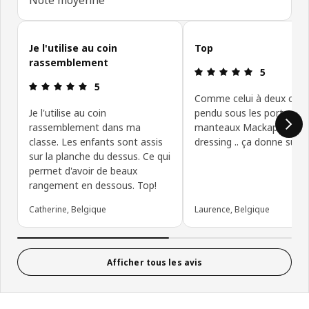
Ignorer les avis clients
Je l'utilise au coin
Top
rassemblement
Évaluation: 5
5
Évaluation: 5 sur 5 étoiles.
5
Comme celui à deux case
Je l'utilise au coin
pendu sous les porte-
rassemblement dans ma
manteaux Mackapar. Fini
classe. Les enfants sont assis
dressing .. ça donne supe
sur la planche du dessus. Ce qui
permet d'avoir de beaux
rangement en dessous. Top!
Catherine, Belgique
Laurence, Belgique
Afficher tous les avis