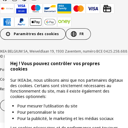
Paramètres des cookies
FR
IKEA BELGIUM SA, Weiveldlaan 19, 1930 Zaventem, numéro BCE 0425.258.688
© Inter IKEA Systems B.V. 1999-2026
Hej ! Vous pouvez contrôler vos propres
cookies
Politique de confidentialité
Politique relative aux cookies
Conditions d’utilisation
Conditions contractuelles générales
Sur IKEA.be, nous utilisons ainsi que nos partenaires digitaux
des cookies. Certains sont strictement nécessaires au
Responsible Disclosure Program
Soulever une question éthique
Plaintes
fonctionnement du site, mais il existe également des
cookies optionnels:
Droit de rétractation
Droit de rétractation (services)
Pour mesurer l'utilisation du site
Pour personnaliser le site
Pour la publicité, le marketing et les médias sociaux
Les cookies nécessaires et de performance sont toujours