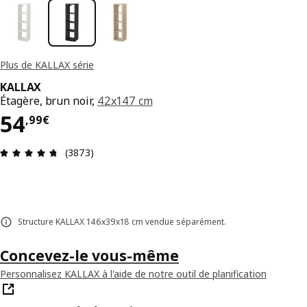
Plus de KALLAX série
KALLAX
Étagère, brun noir,
42x147 cm
54,99€
54
,
99
€
Évaluation: 4.7 sur 5 étoiles. Nombre total d'avis
(3873)
Structure KALLAX 146x39x18 cm vendue séparément.
Concevez-le vous-même
Personnalisez KALLAX à l'aide de notre outil de planification