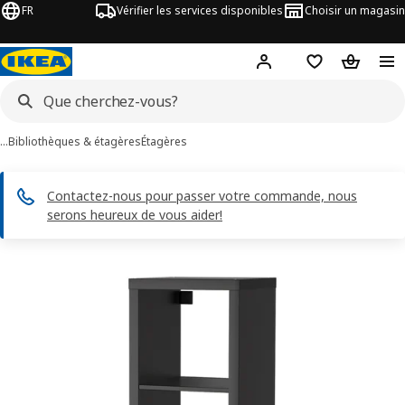
FR
Vérifier les services disponibles
Choisir un magasin
Hej
! Connectez-vous
Listes de Favor
Panier
…
Bibliothèques & étagères
Étagères
Contactez-nous pour passer votre commande, nous
serons heureux de vous aider!
ages de 8 KALLAX
les images