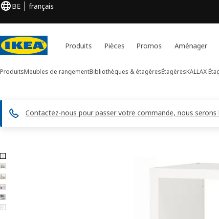
BE
français
Produits
Pièces
Promos
Aménager
Produits
Meubles de rangement
Bibliothèques & étagères
Étagères
KALLAX
Éta
Contactez-nous pour passer votre commande, nous serons h
Images de 6 KALLAX
er les images