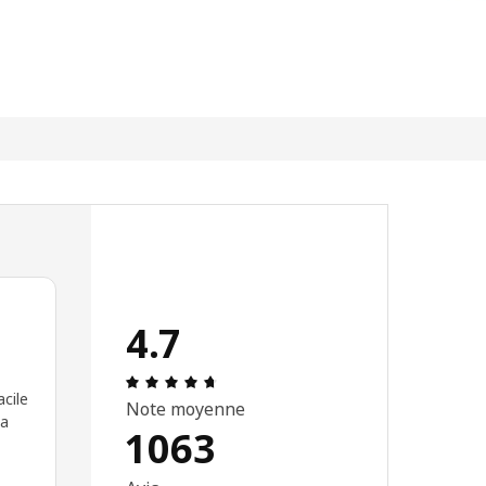
4.7
Évaluation: 4.7 sur 5 étoiles. Nombre t
cile
Note moyenne
ma
1063