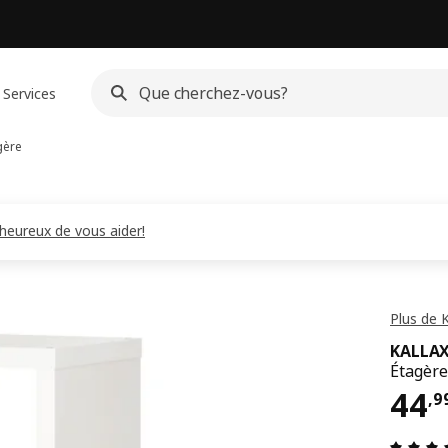
Services
gère
eureux de vous aider!
Plus de 
KALLA
Étagère
44,
44
,
9