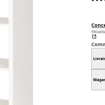
Conc
Personnal
Comm
Livrai
Magas