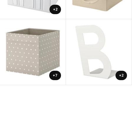
+2
+7
+2