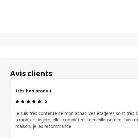
Avis clients
très bon produit
Évaluation: 5 sur 5 étoiles.
5
je suis très contente de mon achat, ces étagères sont très fa
a monter , légère, elles complètent merveilleusement bien 
maison, je les recommande