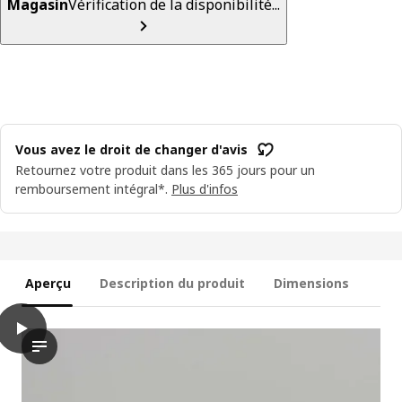
Magasin
Vérification de la disponibilité...
Vous avez le droit de changer d'avis
Retournez votre produit dans les 365 jours pour un
remboursement intégral*.
Plus d'infos
Aperçu
Description du produit
Dimensions
play
HÅLLBAR Poubelle avec couvercle, gris clair, 10 l
La vidéo présente une démonstration de la poubelle HÅLLBAR av