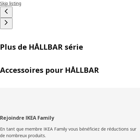
Skip listing
Plus de HÅLLBAR série
Accessoires pour HÅLLBAR
Pied
Rejoindre IKEA Family
de
En tant que membre IKEA Family vous bénéficiez de réductions sur
de nombreux produits.
page