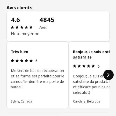
Avis clients
4.6
4845
Évaluation: 4.6 sur 5 étoiles. Nombre total d'avis
Avis
Note moyenne
Ignorer les avis clients
Très bien
Bonjour, Je suis entiè
satisfaite
Évaluation: 5 sur 5 étoiles.
5
Évaluation: 5
5
Me sert de bac de récupération
et sa forme est parfaite pour le
Bonjour, Je suis entière
camoufler derrière ma porte de
satisfaite du produit. Pra
bureau
et efficace pour les déch
sélectifs :)
Sylvie, Canada
Caroline, Belgique