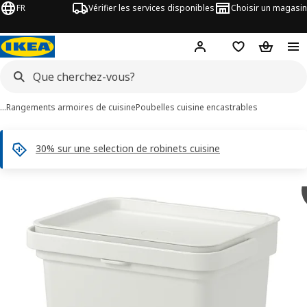
FR
Vérifier les services disponibles
Choisir un magasin
Hej
! Connectez-vous
Listes de Favor
Panier
…
Rangements armoires de cuisine
Poubelles cuisine encastrables
30% sur une selection de robinets cuisine
ages de 14 HÅLLBAR
les images