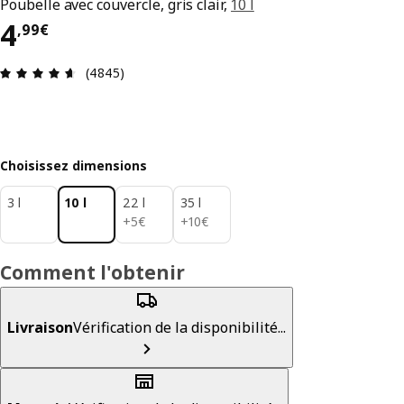
Poubelle avec couvercle, gris clair,
10 l
4,99€
4
,
99
€
Évaluation: 4.6 sur 5 étoiles. Nombre total d'avis
(4845)
Choisissez dimensions
3 l
10 l
22 l
35 l
5€
10€
+
5
€
+
10
€
Comment l'obtenir
Livraison
Vérification de la disponibilité...