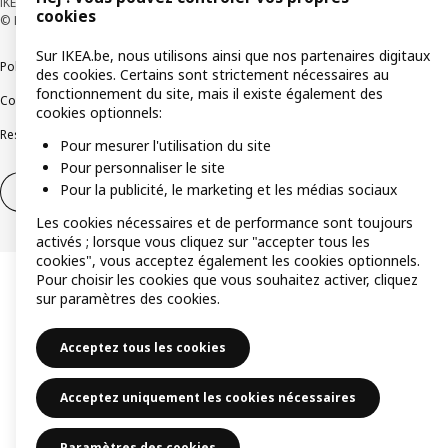
IKEA BELGIUM SA, Weiveldlaan 19, 1930 Zaventem, numéro BCE 0425.258.688
cookies
© Inter IKEA Systems B.V. 1999-2026
Sur IKEA.be, nous utilisons ainsi que nos partenaires digitaux
Politique de confidentialité
Politique relative aux cookies
des cookies. Certains sont strictement nécessaires au
fonctionnement du site, mais il existe également des
Conditions d’utilisation
Conditions contractuelles générales
cookies optionnels:
Responsible Disclosure Program
Soulever une question éthique
Plaintes
Pour mesurer l'utilisation du site
Pour personnaliser le site
Pour la publicité, le marketing et les médias sociaux
Droit de rétractation
Droit de rétractation (services)
Les cookies nécessaires et de performance sont toujours
activés ; lorsque vous cliquez sur "accepter tous les
cookies", vous acceptez également les cookies optionnels.
Pour choisir les cookies que vous souhaitez activer, cliquez
sur paramètres des cookies.
Acceptez tous les cookies
Acceptez uniquement les cookies nécessaires
Paramètres des cookies